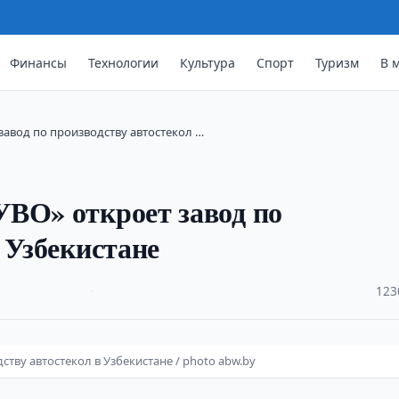
Финансы
Технологии
Культура
Спорт
Туризм
В 
завод по производству автостекол …
ВО» откроет завод по
 Узбекистане
·
123
тву автостекол в Узбекистане / photo abw.by