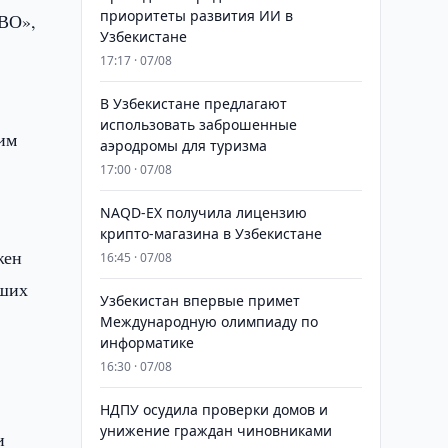
приоритеты развития ИИ в
УВО»,
Узбекистане
17:17 · 07/08
В Узбекистане предлагают
использовать заброшенные
ким
аэродромы для туризма
17:00 · 07/08
NAQD-EX получила лицензию
крипто-магазина в Узбекистане
жен
16:45 · 07/08
йших
Узбекистан впервые примет
Международную олимпиаду по
информатике
16:30 · 07/08
НДПУ осудила проверки домов и
унижение граждан чиновниками
и