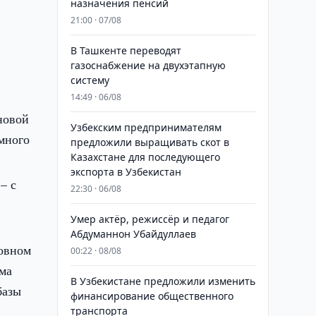
назначения пенсий
21:00 · 07/08
В Ташкенте переводят
газоснабжение на двухэтапную
систему
14:49 · 06/08
новой
Узбекским предпринимателям
амного
предложили выращивать скот в
Казахстане для последующего
экспорта в Узбекистан
– с
22:30 · 06/08
Умер актёр, режиссёр и педагог
в
Абдуманнон Убайдуллаев
новном
00:22 · 08/08
ема
В Узбекистане предложили изменить
базы
финансирование общественного
транспорта