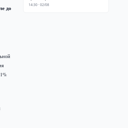
14:30 · 02/08
ле до
льной
ия
,1%
и