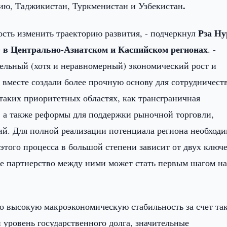
.
изию, Таджикистан, Туркменистан и Узбекистан
Рза Ну
сть изменить траекторию развития, - подчеркнул
G
в Центрально-Азиатском и Каспийском регионах
. -
ельный (хотя и неравномерный) экономический рост и
вместе создали более прочную основу для сотрудничест
таких приоритетных областях, как трансграничная
, а также реформы для поддержки рыночной торговли,
ий. Для полной реализации потенциала региона необход
этого процесса в большой степени зависит от двух ключ
ое партнерство между ними может стать первым шагом на
но высокую макроэкономическую стабильность за счет та
й уровень государственного долга, значительные