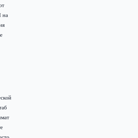
от
П на
ия
е
еской
таб
имат
ге
есто,