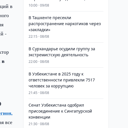
иций в
10:00 · 09/08
ного
В Ташкенте пресекли
ля
распространение наркотиков через
«закладки»
й -
22:15 · 08/08
В Сурхандарье осудили группу за
ктор
экстремистскую деятельность
 в
22:00 · 08/08
В Узбекистане в 2025 году к
ответственности привлекли 7517
человек за коррупцию
21:45 · 08/08
0
Сенат Узбекистана одобрил
присоединение к Сингапурской
гион,
конвенции
ая все
21:30 · 08/08