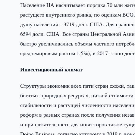
Население ЦА насчитывает порядка 70 млн жите
растущего внутреннего рынка, по оценкам BCG,
душу населения – 3719 долл. США. Для сравнен
6594 долл. США. Все страны Центральной Азии 
быстро увеличивались объемы частного потребле
среднемировым ростом 1,5%), в 2017 г. оно дос
Инвестиционный климат
Структуры экономик всех пяти стран схожи, та
богатых природных ресурсах, низкой стоимост
стабильности и растущей численности населен
реформ в разных странах после получения незав
и привлекательность для инвесторов также сущ
Doing Business, согласно которому в 2019 г. вс