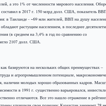
лей, а это 1% от численности мирового населения. Обор
 составил в 2017 г. 150 млрд долл. США, показатель ВВ
ия: в Таиланде - ~69 млн жителей, ВВП на душу населен
обладают растущим населением, в последнее десятилети
ния (в среднем на 3,4% в год по сравнению со
тигло 2107 долл. США.
к как базируются на нескольких общих преимуществах –
и труда и агропромышленном потенциале, макроэкономич
ия, наличии молодых хорошо образованных кадров. Масш
исимости в 1991 г. существенно варьировался, инвесткл
ественно отличаются. Все это нашло отражение в рейтин
е страны улучшили свои позиции: Казахстан занимает 28 м