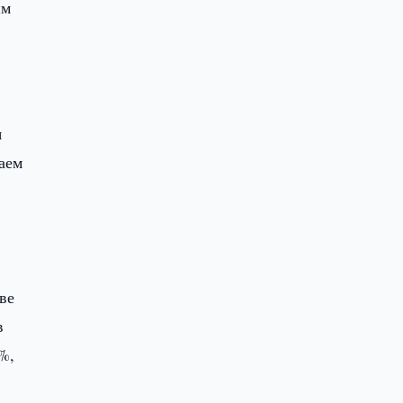
им
я
аем
ве
в
%,