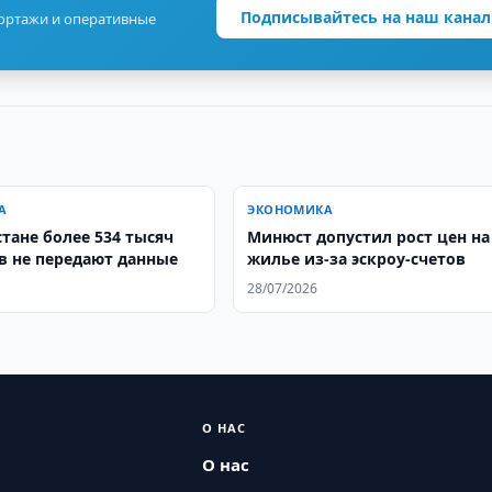
Подписывайтесь на наш канал
портажи и оперативные
А
ЭКОНОМИКА
тане более 534 тысяч
Минюст допустил рост цен на
в не передают данные
жилье из-за эскроу-счетов
28/07/2026
О НАС
О нас