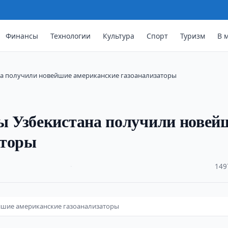
Финансы
Технологии
Культура
Спорт
Туризм
В 
а получили новейшие американские газоанализаторы
 Узбекистана получили новей
аторы
·
149
шие американские газоанализаторы