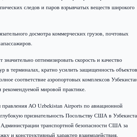
пических следов и паров взрывчатых веществ широкого
язательного досмотра коммерческих грузов, почтовых
иапассажиров.
т значительно оптимизировать скорость и качество
р в терминалах, кратно усилить защищенность объекто
олное соответствие аэропортовых комплексов Узбекиста
 рекомендуемой мировой практике.
 правления АО Uzbekistan Airports по авиационной
 глубокую признательность Посольству США в Узбекиста
 Администрации транспортной безопасности США за
ржку и конструктивный характер взаимодействия.