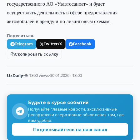
государственного АО «Узавтосаноат» и будет
осуществлять деятельность в сфере предоставления
автомобилей в аренду и по лизинговым схемам.
Поделиться:
Telegram
Twitter/X
Facebook
Скопировать ссылку
UzDaily
·
👁 1300 views
·
30.01.2026 · 13:00
Будьте в курсе событий
Получайте главные новости, эксклюзивные
репортажи и оперативные обновления там, где
вам удобно.
Подписывайтесь на наш канал