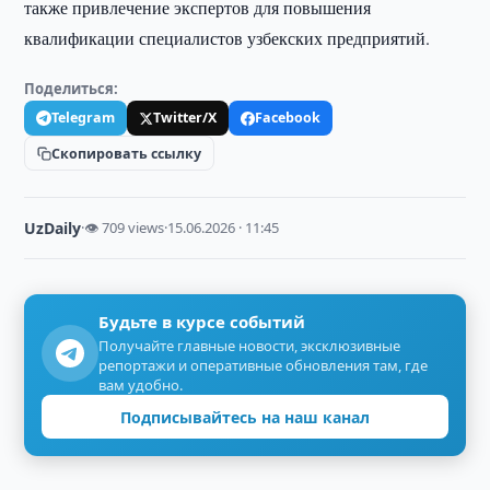
также привлечение экспертов для повышения
квалификации специалистов узбекских предприятий.
Поделиться:
Telegram
Twitter/X
Facebook
Скопировать ссылку
UzDaily
·
👁 709 views
·
15.06.2026 · 11:45
Будьте в курсе событий
Получайте главные новости, эксклюзивные
репортажи и оперативные обновления там, где
вам удобно.
Подписывайтесь на наш канал