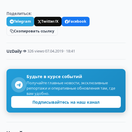
Поделиться:
Telegram
Twitter/X
Facebook
Скопировать ссылку
UzDaily
·
👁 326 views
·
07.04.2019 · 18:41
Будьте в курсе событий
Получайте главные новости, эксклюзивные
репортажи и оперативные обновления там, где
вам удобно.
Подписывайтесь на наш канал