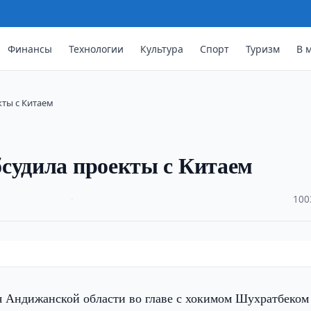
Финансы
Технологии
Культура
Спорт
Туризм
В 
ты с Китаем
судила проекты с Китаем
·
100
я Андижанской области во главе с хокимом Шухратбеком