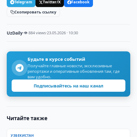
Telegram
Twitter/X
Facebook
Скопировать ссылку
UzDaily
·
👁 884 views
·
23.05.2026 · 10:30
Будьте в курсе событий
Получайте главные новости, эксклюзивные
репортажи и оперативные обновления там, где
вам удобно.
Подписывайтесь на наш канал
Читайте также
УЗБЕКИСТАН