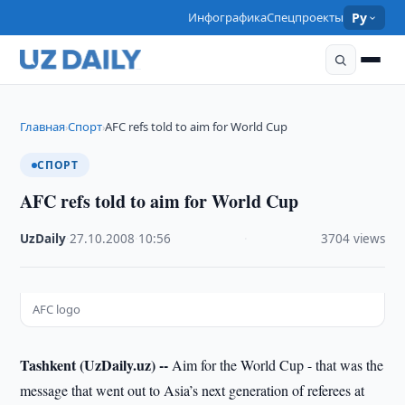
Инфографика
Спецпроекты
Ру
Главная
Спорт
AFC refs told to aim for World Cup
›
›
СПОРТ
AFC refs told to aim for World Cup
UzDaily
·
27.10.2008
·
10:56
·
3704 views
AFC logo
Tashkent (UzDaily.uz) --
Aim for the World Cup - that was the
message that went out to Asia’s next generation of referees at