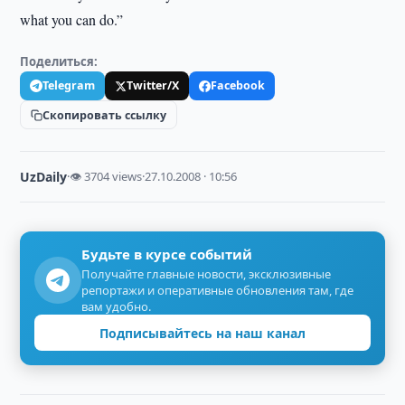
what you can do.”
Поделиться:
Telegram
Twitter/X
Facebook
Скопировать ссылку
UzDaily
·
👁 3704 views
·
27.10.2008 · 10:56
Будьте в курсе событий
Получайте главные новости, эксклюзивные
репортажи и оперативные обновления там, где
вам удобно.
Подписывайтесь на наш канал