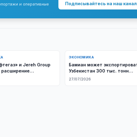
Подписывайтесь на наш канал
епортажи и оперативные
КА
ЭКОНОМИКА
фтегаз» и Jereh Group
Бамиан может экспортироват
 расширение
Узбекистан 300 тыс. тонн
чества
картофеля
6
27/07/2026