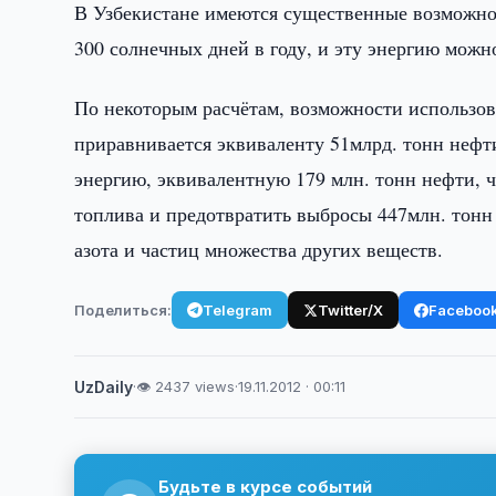
В Узбекистане имеются существенные возможнос
300 солнечных дней в году, и эту энергию можн
По некоторым расчётам, возможности использов
приравнивается эквиваленту 51млрд. тонн нефт
энергию, эквивалентную 179 млн. тонн нефти, ч
топлива и предотвратить выбросы 447млн. тонн 
азота и частиц множества других веществ.
Поделиться:
Telegram
Twitter/X
Faceboo
UzDaily
·
👁 2437 views
·
19.11.2012 · 00:11
Будьте в курсе событий