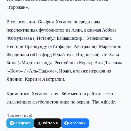
«горожан».
В голосовании Goalpost Хусанов опередил ряд
перспективных футболистов из Азии, включая Аббоса
Файзуллаева («Истанбул Башакшехир», Узбекистан),
Нестори Иранкунду («Уотфорд», Австралия), Марселино
Фердинана («Оксфорд Юнайтед», Индонезия), Ли Хана
Бома («Мидтьюлланд», Республика Корея), Али Джасима
(«Комо» / «Аль-Наджма», Ирак), а также игроков из
Японии, Кореи и Австралии.
Кроме того, Хусанов занял 86-е место в рейтинге ста
сильнейших футболистов мира по версии The Athletic.
Поделиться:
Telegram
Twitter/X
Facebook