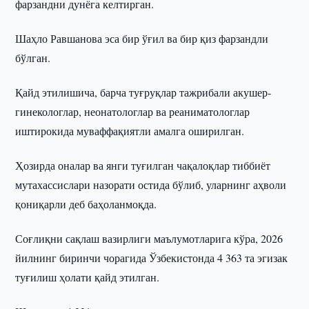
фарзандни дунёга келтирган.
Шаҳло Равшанова эса бир ўғил ва бир қиз фарзандли
бўлган.
Қайд этилишича, барча туғруқлар тажрибали акушер-
гинекологлар, неонатологлар ва реаниматологлар
иштирокида муваффақиятли амалга оширилган.
Ҳозирда оналар ва янги туғилган чақалоқлар тиббиёт
мутахассислари назорати остида бўлиб, уларнинг аҳволи
қониқарли деб баҳоланмоқда.
Соғлиқни сақлаш вазирлиги маълумотларига кўра, 2026
йилнинг биринчи чорагида Ўзбекистонда 4 363 та эгизак
туғилиш ҳолати қайд этилган.