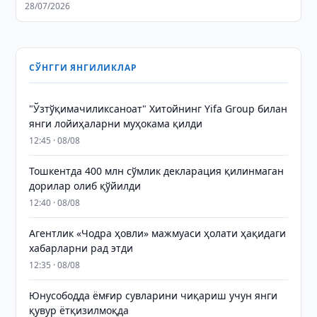
28/07/2026
СЎНГГИ ЯНГИЛИКЛАР
"Ўзтўқимачиликсаноат" Хитойнинг Yifa Group билан
янги лойиҳаларни муҳокама қилди
12:45 · 08/08
Тошкентда 400 млн сўмлик декларация қилинмаган
дорилар олиб қўйилди
12:40 · 08/08
Агентлик «Чодра ҳовли» мажмуаси ҳолати ҳақидаги
хабарларни рад этди
12:35 · 08/08
Юнусободда ёмғир сувларини чиқариш учун янги
қувур ётқизилмоқда