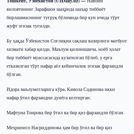
Тошкент, Ўзбекистон (UzDaily.uz) —
Навоий
вилоятининг Зарафшон шаҳрида шаҳар тиббиёт
бирлашмасининг туғруқ бўлимида бир кун ичида тўрт
жуфт эгизак туғилди.
Бу ҳақда Ўзбекистон Соғлиқни сақлаш вазирлиги матбуот
хизмати хабар қилди. Маълум қилинишича, ноёб ҳолат
бир тиббиёт муассасасида кузатилган бўлиб, у ерга
етказилган тўрт нафар аёл кейинчалик эгизак фарзандли
бўлган.
Идора маълумотларига кўра, Камола Садинова икки
нафар ўғил фарзандни дунёга келтирган.
Мафтуна Тоирова бир ўғил ва бир қиз фарзандли бўлган.
Меҳринисо Насриддинова ҳам бир ўғил ва бир қиз