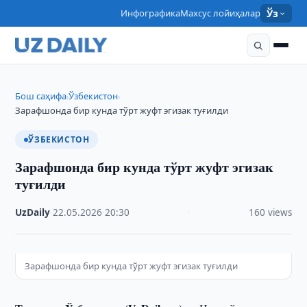
Инфографика
Махсус лойиҳалар
Ўз
Бош саҳифа
Ўзбекистон
›
›
Зарафшонда бир кунда тўрт жуфт эгизак туғилди
ЎЗБЕКИСТОН
Зарафшонда бир кунда тўрт жуфт эгизак
туғилди
UzDaily
·
22.05.2026
·
20:30
·
160 views
Зарафшонда бир кунда тўрт жуфт эгизак туғилди