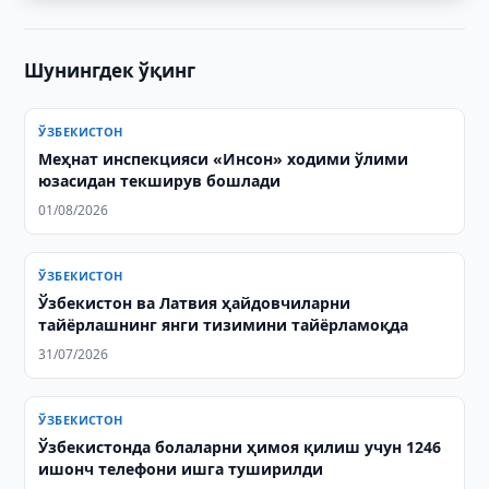
Шунингдек ўқинг
ЎЗБЕКИСТОН
Меҳнат инспекцияси «Инсон» ходими ўлими
юзасидан текширув бошлади
01/08/2026
ЎЗБЕКИСТОН
Ўзбекистон ва Латвия ҳайдовчиларни
тайёрлашнинг янги тизимини тайёрламоқда
31/07/2026
ЎЗБЕКИСТОН
Ўзбекистонда болаларни ҳимоя қилиш учун 1246
ишонч телефони ишга туширилди