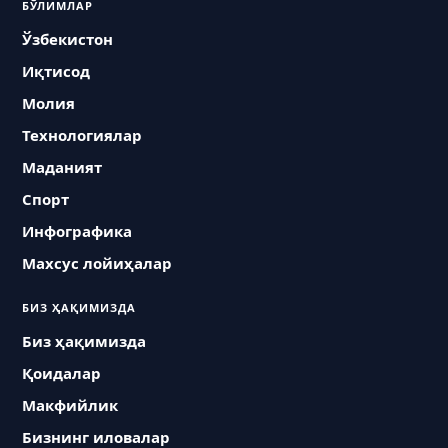
БЎЛИМЛАР
Ўзбекистон
Иқтисод
Молия
Технологиялар
Маданият
Спорт
Инфографика
Махсус лойиҳалар
БИЗ ҲАҚИМИЗДА
Биз ҳақимизда
Қоидалар
Макфийлик
Бизнинг иловалар