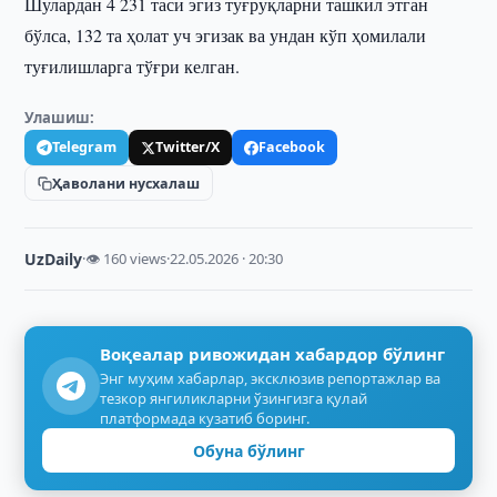
Шулардан 4 231 таси эгиз туғруқларни ташкил этган
бўлса, 132 та ҳолат уч эгизак ва ундан кўп ҳомилали
туғилишларга тўғри келган.
Улашиш:
Telegram
Twitter/X
Facebook
Ҳаволани нусхалаш
UzDaily
·
👁 160 views
·
22.05.2026 · 20:30
Воқеалар ривожидан хабардор бўлинг
Энг муҳим хабарлар, эксклюзив репортажлар ва
тезкор янгиликларни ўзингизга қулай
платформада кузатиб боринг.
Обуна бўлинг