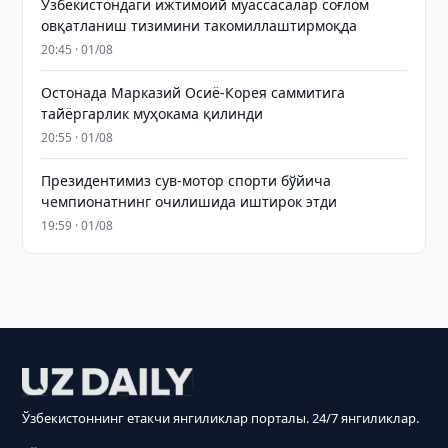
Ўзбекистондаги ижтимоий муассасалар соғлом
овқатланиш тизимини такомиллаштирмоқда
20:45 · 01/08
Остонада Марказий Осиё-Корея саммитига
тайёргарлик муҳокама қилинди
20:55 · 01/08
Президентимиз сув-мотор спорти бўйича
чемпионатнинг очилишида иштирок этди
19:59 · 01/08
Ўзбекистоннинг етакчи янгиликлар порталы. 24/7 янгиликлар.