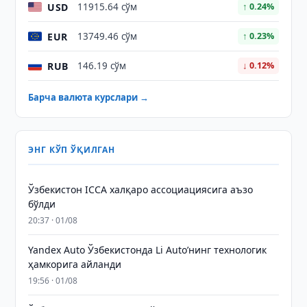
USD
11915.64 сўм
↑ 0.24%
EUR
13749.46 сўм
↑ 0.23%
RUB
146.19 сўм
↓ 0.12%
Барча валюта курслари →
ЭНГ КЎП ЎҚИЛГАН
Ўзбекистон ICCA халқаро ассоциациясига аъзо
бўлди
20:37 · 01/08
Yandex Auto Ўзбекистонда Li Auto’нинг технологик
ҳамкорига айланди
19:56 · 01/08