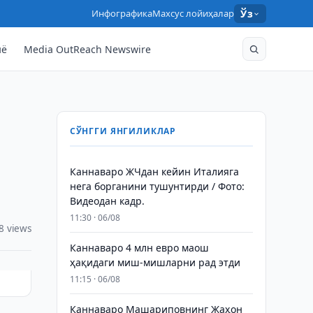
Инфографика
Махсус лойиҳалар
Ўз
нё
Media OutReach Newswire
СЎНГГИ ЯНГИЛИКЛАР
Каннаваро ЖЧдан кейин Италияга
нега борганини тушунтирди / Фото:
Видеодан кадр.
11:30 · 06/08
8 views
Каннаваро 4 млн евро маош
ҳақидаги миш-мишларни рад этди
11:15 · 06/08
Каннаваро Машариповнинг Жаҳон