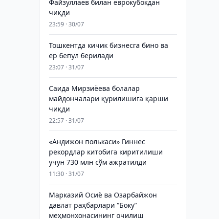
Файзуллаев билан еврокубокдан
чиқди
23:59 · 30/07
Тошкентда кичик бизнесга бино ва
ер бепул берилади
23:07 · 31/07
Саида Мирзиёева болалар
майдончалари қурилишига қарши
чиқди
22:57 · 31/07
«Андижон полькаси» Гиннес
рекордлар китобига киритилиши
учун 730 млн сўм ажратилди
11:30 · 31/07
Марказий Осиё ва Озарбайжон
давлат раҳбарлари “Боку”
меҳмонхонасининг очилиш