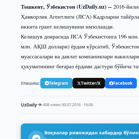
Тошкент, Ўзбекистон (UzDaily.uz) --
2016-йилн
Ҳамкорлик Агентлиги (JICA) Кадрларни тайёрла
иккита грант келишувини имзолашди.
Келишув доирасида JICA Ўзбекистонга 196 млн.
млн. АҚШ доллари) ёрдам кўрсатиб, Ўзбекисто
муассасалари ва давлат компаниялари вакилла
ҳукуматининг беғараз ёрдами дастури бўйича 
Улашиш:
Telegram
Twitter/X
Facebook
UzDaily
·
👁 408 views
·
30.07.2016 · 16:00
Воқеалар ривожидан хабардор бўлин