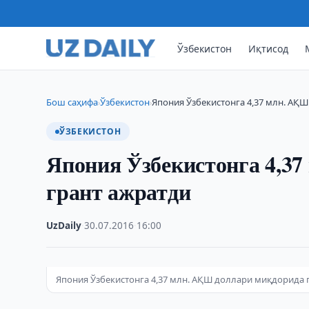
Ўзбекистон
Иқтисод
Бош саҳифа
Ўзбекистон
Япония Ўзбекистонга 4,37 млн. АҚ
›
›
ЎЗБЕКИСТОН
Япония Ўзбекистонга 4,3
грант ажратди
UzDaily
·
30.07.2016
·
16:00
Япония Ўзбекистонга 4,37 млн. АҚШ доллари миқдорида 