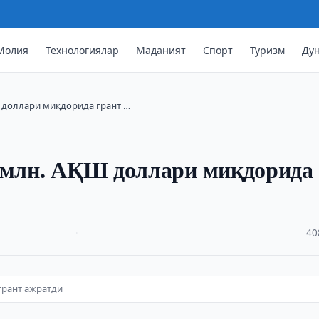
Молия
Технологиялар
Маданият
Спорт
Туризм
Ду
Ш доллари миқдорида грант …
7 млн. АҚШ доллари миқдорида
·
40
грант ажратди