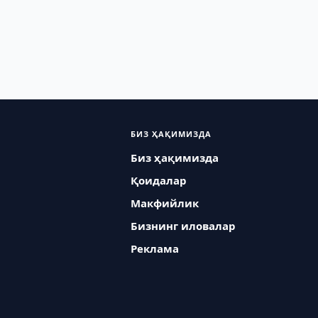
БИЗ ҲАҚИМИЗДА
Биз ҳақимизда
Қоидалар
Макфийлик
Бизнинг иловалар
Реклама