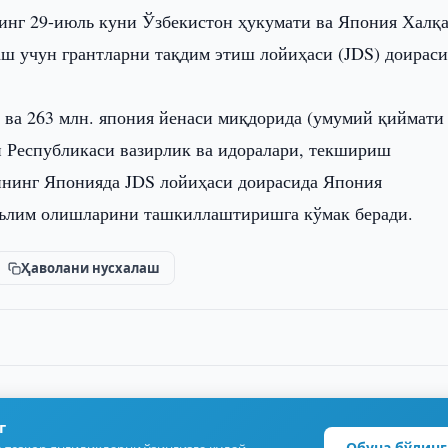
инг 29-июль куни Ўзбекистон ҳукумати ва Япония Халқ
ш учун грантларни тақдим этиш лойиҳаси (JDS) доираси
 ва 263 млн. япония йенаси миқдорида (умумий қиймати 
н Республикаси вазирлик ва идоралари, текшириш
рининг Японияда JDS лойиҳаси доирасида Япония
таълим олишларини ташкиллаштиришга кўмак беради.
Ҳаволани нусхалаш
г
Обуна бўлинг