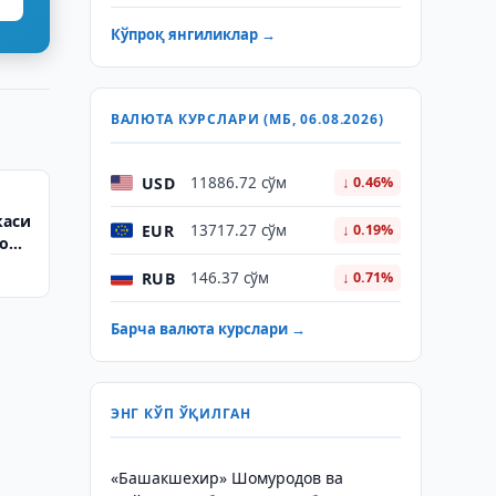
Кўпроқ янгиликлар →
ВАЛЮТА КУРСЛАРИ (МБ, 06.08.2026)
USD
11886.72 сўм
↓ 0.46%
каси
EUR
13717.27 сўм
↓ 0.19%
фош
RUB
146.37 сўм
↓ 0.71%
Барча валюта курслари →
ЭНГ КЎП ЎҚИЛГАН
«Башакшехир» Шомуродов ва