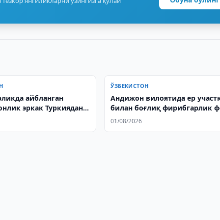
 тезкор янгиликларни ўзингизга қулай
Н
ЎЗБЕКИСТОН
ликда айбланган
Андижон вилоятида ер участ
онлик эркак Туркиядан
билан боғлиқ фирибгарлик 
ция қилинди
этилди
01/08/2026