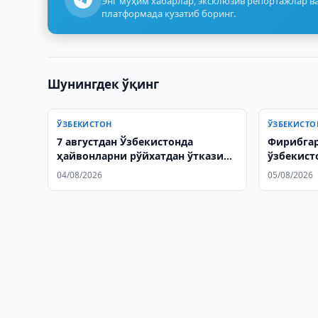
Энг муҳим хабарлар, эксклюзив репортажлар ва
платформада кузатиб боринг.
Шунингдек ўқинг
ЎЗБЕКИСТОН
ЎЗБЕКИСТО
7 августдан Ўзбекистонда
Фирибгар
ҳайвонларни рўйхатдан ўтказиш
ўзбекист
бошланади
экстради
04/08/2026
05/08/2026