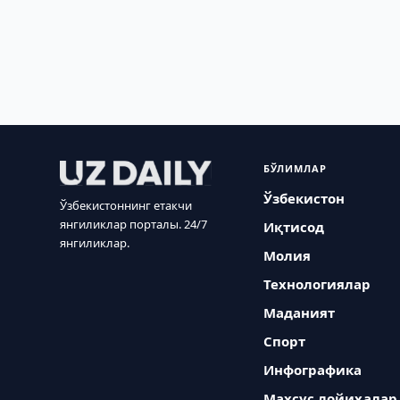
БЎЛИМЛАР
Ўзбекистон
Ўзбекистоннинг етакчи
янгиликлар порталы. 24/7
Иқтисод
янгиликлар.
Молия
Технологиялар
Маданият
Спорт
Инфографика
Махсус лойиҳалар