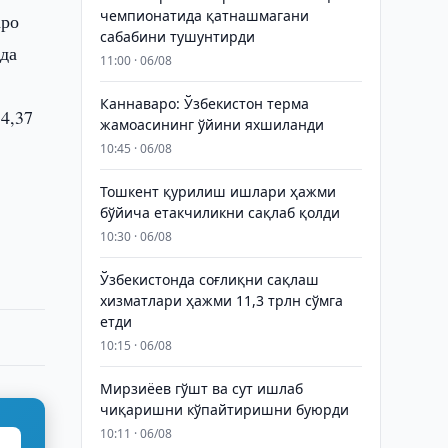
чемпионатида қатнашмагани
аро
сабабини тушунтирди
да
11:00 · 06/08
Каннаваро: Ўзбекистон терма
4,37
жамоасининг ўйини яхшиланди
10:45 · 06/08
Тошкент қурилиш ишлари ҳажми
бўйича етакчиликни сақлаб қолди
10:30 · 06/08
Ўзбекистонда соғлиқни сақлаш
хизматлари ҳажми 11,3 трлн сўмга
етди
10:15 · 06/08
Мирзиёев гўшт ва сут ишлаб
чиқаришни кўпайтиришни буюрди
10:11 · 06/08