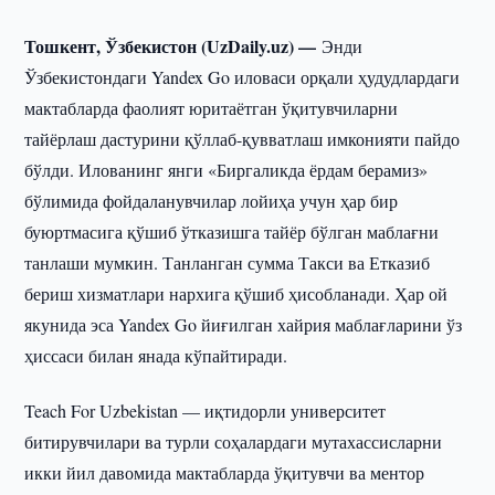
Тошкент, Ўзбекистон (UzDaily.uz) —
Энди
Ўзбекистондаги Yandex Go иловаси орқали ҳудудлардаги
мактабларда фаолият юритаётган ўқитувчиларни
тайёрлаш дастурини қўллаб-қувватлаш имконияти пайдо
бўлди. Илованинг янги «Биргаликда ёрдам берамиз»
бўлимида фойдаланувчилар лойиҳа учун ҳар бир
буюртмасига қўшиб ўтказишга тайёр бўлган маблағни
танлаши мумкин. Танланган сумма Такси ва Етказиб
бериш хизматлари нархига қўшиб ҳисобланади. Ҳар ой
якунида эса Yandex Go йиғилган хайрия маблағларини ўз
ҳиссаси билан янада кўпайтиради.
Teach For Uzbekistan — иқтидорли университет
битирувчилари ва турли соҳалардаги мутахассисларни
икки йил давомида мактабларда ўқитувчи ва ментор