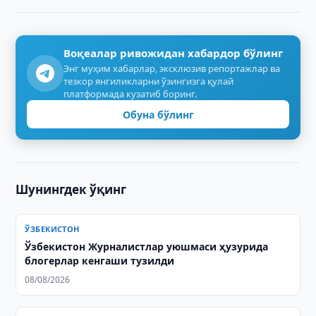
Воқеалар ривожидан хабардор бўлинг
Энг муҳим хабарлар, эксклюзив репортажлар ва
тезкор янгиликларни ўзингизга қулай
платформада кузатиб боринг.
Обуна бўлинг
Шунингдек ўқинг
ЎЗБЕКИСТОН
Ўзбекистон Журналистлар уюшмаси ҳузурида
блогерлар кенгаши тузилди
08/08/2026