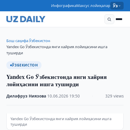
Инфографика
Махсус лойиҳалар
Ўз
Бош саҳифа
Ўзбекистон
›
›
Yandex Go Ўзбекистонда янги хайрия лойиҳасини ишга
туширди
ЎЗБЕКИСТОН
Yandex Go Ўзбекистонда янги хайрия
лойиҳасини ишга туширди
Дилафруз Ниязова
·
10.06.2026
·
19:50
·
329 views
Yandex Go Ўзбекистонда янги хайрия лойиҳасини ишга
туширди