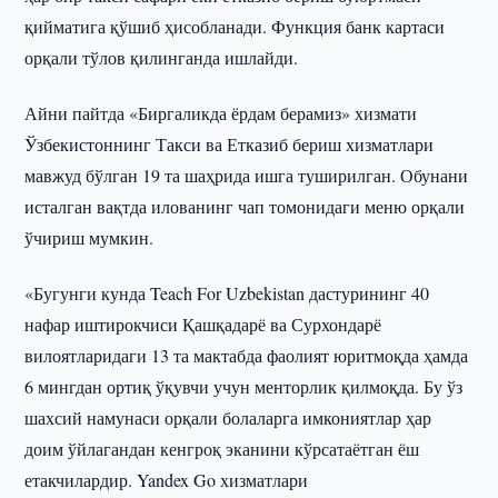
қийматига қўшиб ҳисобланади. Функция банк картаси
орқали тўлов қилинганда ишлайди.
Айни пайтда «Биргаликда ёрдам берамиз» хизмати
Ўзбекистоннинг Такси ва Етказиб бериш хизматлари
мавжуд бўлган 19 та шаҳрида ишга туширилган. Обунани
исталган вақтда илованинг чап томонидаги меню орқали
ўчириш мумкин.
«Бугунги кунда Teach For Uzbekistan дастурининг 40
нафар иштирокчиси Қашқадарё ва Сурхондарё
вилоятларидаги 13 та мактабда фаолият юритмоқда ҳамда
6 мингдан ортиқ ўқувчи учун менторлик қилмоқда. Бу ўз
шахсий намунаси орқали болаларга имкониятлар ҳар
доим ўйлагандан кенгроқ эканини кўрсатаётган ёш
етакчилардир. Yandex Go хизматлари