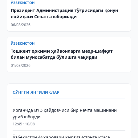
ЎЗБЕКИСТОН
Президент Администрация тўғрисидаги қонун
лойиҳаси Сенатга юборилди
06/08/2026
ЎЗБЕКИСТОН
Тошкент ҳокими ҳайвонларга меҳр-шафқат
билан муносабатда бўлишга чақирди
01/08/2026
СЎНГГИ ЯНГИЛИКЛАР
Урганчда BYD ҳайдовчиси бир нечта машинани
уриб юборди
12:45 · 10/08
Ўзбекистон фуқаролари Қирғизистонга кўчса,