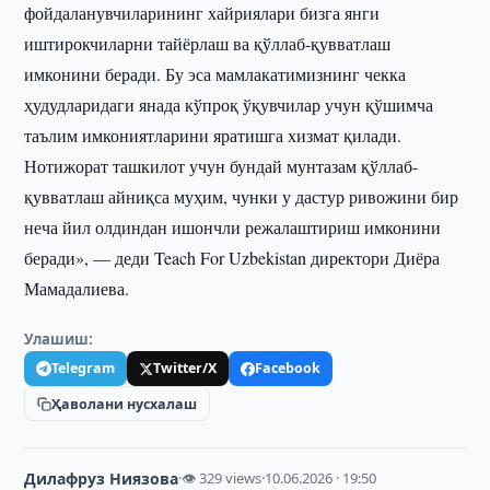
фойдаланувчиларининг хайриялари бизга янги
иштирокчиларни тайёрлаш ва қўллаб-қувватлаш
имконини беради. Бу эса мамлакатимизнинг чекка
ҳудудларидаги янада кўпроқ ўқувчилар учун қўшимча
таълим имкониятларини яратишга хизмат қилади.
Нотижорат ташкилот учун бундай мунтазам қўллаб-
қувватлаш айниқса муҳим, чунки у дастур ривожини бир
неча йил олдиндан ишончли режалаштириш имконини
беради», — деди Teach For Uzbekistan директори Диёра
Мамадалиева.
Улашиш:
Telegram
Twitter/X
Facebook
Ҳаволани нусхалаш
Дилафруз Ниязова
·
👁 329 views
·
10.06.2026 · 19:50