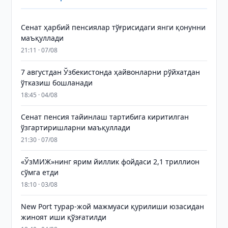
Сенат ҳарбий пенсиялар тўғрисидаги янги қонунни
маъқуллади
21:11 · 07/08
7 августдан Ўзбекистонда ҳайвонларни рўйхатдан
ўтказиш бошланади
18:45 · 04/08
Сенат пенсия тайинлаш тартибига киритилган
ўзгартиришларни маъқуллади
21:30 · 07/08
«ЎзМИЖ»нинг ярим йиллик фойдаси 2,1 триллион
сўмга етди
18:10 · 03/08
New Port турар-жой мажмуаси қурилиши юзасидан
жиноят иши қўзғатилди