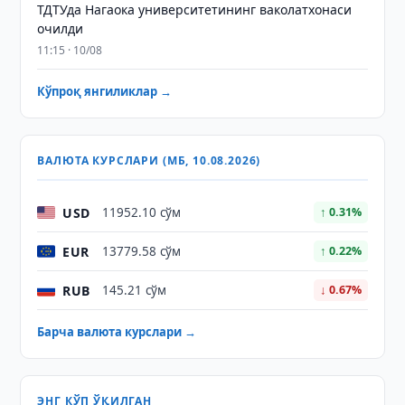
ТДТУда Нагаока университетининг ваколатхонаси
очилди
11:15 · 10/08
Кўпроқ янгиликлар →
ВАЛЮТА КУРСЛАРИ (МБ, 10.08.2026)
USD
11952.10 сўм
↑ 0.31%
EUR
13779.58 сўм
↑ 0.22%
RUB
145.21 сўм
↓ 0.67%
Барча валюта курслари →
ЭНГ КЎП ЎҚИЛГАН