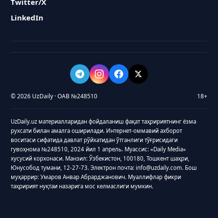
Twitter/X
LinkedIn
© 2026 UzDaily · ОАВ №248510
18+
UzDaily.uz материалларидан фойдаланиш фақат таҳририятнинг ёзма
рухсати билан амалга оширилади. Интернет-оммавий ахборот
воситаси сифатида давлат рўйхатидан ўтганлиги тўғрисидаги
гувоҳнома №248510, 2024 йил 1 апрель. Муассис: «Daily Media»
хусусий корхонаси. Манзил: Ўзбекистон, 100180, Тошкент шаҳри,
Юнусобод тумани, 12-27-73. Электрон почта: info@uzdaily.com. Бош
муҳаррир: Умаров Анвар Абрарджанович. Муаллифлар фикри
таҳририят нуқтаи назарига мос келмаслиги мумкин.