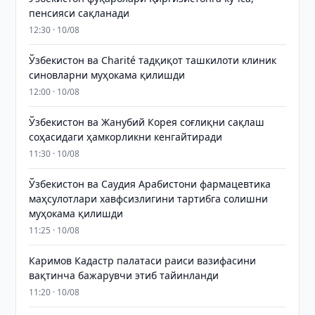
пенсияси сақланади
12:30 · 10/08
Ўзбекистон ва Charité тадқиқот ташкилоти клиник
синовларни муҳокама қилишди
12:00 · 10/08
Ўзбекистон ва Жанубий Корея соғлиқни сақлаш
соҳасидаги ҳамкорликни кенгайтиради
11:30 · 10/08
Ўзбекистон ва Саудия Арабистони фармацевтика
маҳсулотлари хавфсизлигини тартибга солишни
муҳокама қилишди
11:25 · 10/08
Каримов Кадастр палатаси раиси вазифасини
вақтинча бажарувчи этиб тайинланди
11:20 · 10/08