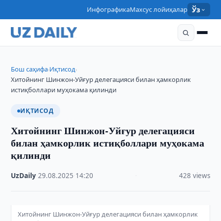
Инфографика
Махсус лойиҳалар
Ўз
Бош саҳифа
Иқтисод
›
›
Хитойнинг Шинжон-Уйғур делегацияси билан ҳамкорлик
истиқболлари муҳокама қилинди
ИҚТИСОД
Хитойнинг Шинжон-Уйғур делегацияси
билан ҳамкорлик истиқболлари муҳокама
қилинди
UzDaily
·
29.08.2025
·
14:20
·
428 views
Хитойнинг Шинжон-Уйғур делегацияси билан ҳамкорлик