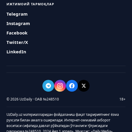
ИЖТИМОИЙ ТАРМОҚЛАР
Telegram
Instagram
Facebook
Twitter/X
LinkedIn
© 2026 UzDaily · ОАВ №248510
18+
UzDaily.uz материалларидан фойдаланиш фақат таҳририятнинг ёзма
рухсати билан амалга оширилади. Интернет-оммавий ахборот
воситаси сифатида давлат рўйхатидан ўтганлиги тўғрисидаги
гувоҳнома №248510, 2024 йил 1 апрель. Муассис: «Daily Media»