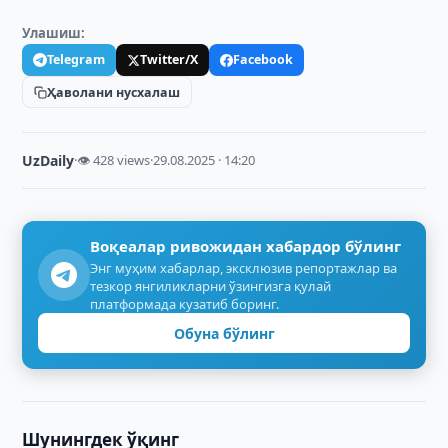
Улашиш:
Telegram
Twitter/X
Facebook
Ҳаволани нусхалаш
UzDaily
·
👁 428 views
·
29.08.2025 · 14:20
Воқеалар ривожидан хабардор бўлинг
Энг муҳим хабарлар, эксклюзив репортажлар ва
тезкор янгиликларни ўзингизга қулай
платформада кузатиб боринг.
Обуна бўлинг
Шунингдек ўқинг