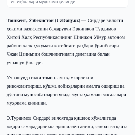
истиқболлари муҳокама қилинди
Тошкент, Ўзбекистон (UzDaily.uz) —
Сирдарё вилояти
ҳокими вазифасини бажарувчи Эркинжон Турдимов
Хитой Халқ Республикасининг Шинжон-Уйғур автоном
райони халқ ҳукумати котибияти раҳбари ўринбосари
Чжан Цзиньпин бошчилигидаги делегация билан
учрашув ўтказди.
Учрашувда икки томонлама ҳамкорликни
ривожлантириш, қўшма лойиҳаларни амалга ошириш ва
дўстона муносабатларни янада мустаҳкамлаш масалалари
муҳокама қилинди.
Э.Турдимов Сирдарё вилоятида қишлоқ хўжалигида
юқори самарадорликка эришилаётганини, саноат ва қайта
ишлаш соҳаларида катта имкониятлар мавжудлигини