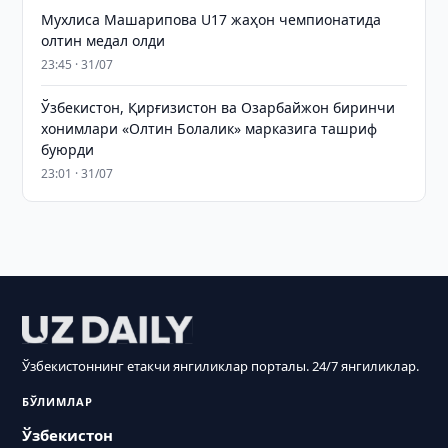
Мухлиса Машарипова U17 жаҳон чемпионатида
олтин медал олди
23:45 · 31/07
Ўзбекистон, Қирғизистон ва Озарбайжон биринчи
хонимлари «Олтин Болалик» марказига ташриф
буюрди
23:01 · 31/07
Ўзбекистоннинг етакчи янгиликлар порталы. 24/7 янгиликлар.
БЎЛИМЛАР
Ўзбекистон