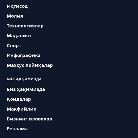
Иқтисод
Молия
Технологиялар
Маданият
Спорт
Инфографика
Махсус лойиҳалар
БИЗ ҲАҚИМИЗДА
Биз ҳақимизда
Қоидалар
Макфийлик
Бизнинг иловалар
Реклама