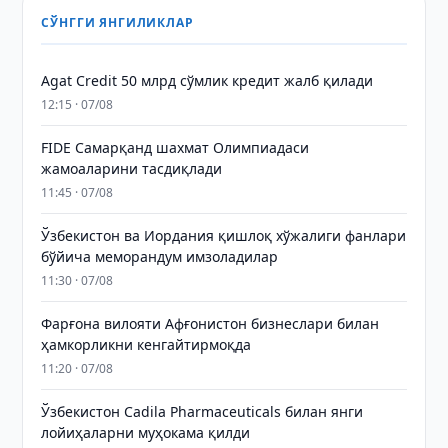
СЎНГГИ ЯНГИЛИКЛАР
Agat Credit 50 млрд сўмлик кредит жалб қилади
12:15 · 07/08
FIDE Самарқанд шахмат Олимпиадаси
жамоаларини тасдиқлади
11:45 · 07/08
Ўзбекистон ва Иордания қишлоқ хўжалиги фанлари
бўйича меморандум имзоладилар
11:30 · 07/08
Фарғона вилояти Афғонистон бизнеслари билан
ҳамкорликни кенгайтирмоқда
11:20 · 07/08
Ўзбекистон Cadila Pharmaceuticals билан янги
лойиҳаларни муҳокама қилди