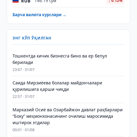
RUB
146.19 сўм
↓ 0.12%
Барча валюта курслари →
ЭНГ КЎП ЎҚИЛГАН
Тошкентда кичик бизнесга бино ва ер бепул
берилади
23:07 · 31/07
Саида Мирзиёева болалар майдончалари
қурилишига қарши чиқди
22:57 · 31/07
Марказий Осиё ва Озарбайжон давлат раҳбарлари
“Боку” меҳмонхонасининг очилиш маросимида
иштирок этдилар
00:01 · 01/08