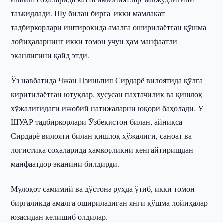
таъкидлади. Шу билан бирга, икки мамлакат
тадбиркорлари иштирокида амалга оширилаётган қўшма
лойиҳаларнинг икки томон учун ҳам манфаатли
эканлигини қайд этди.
Ўз навбатида Чжан Цзиньпин Сирдарё вилоятида қўлга
киритилаётган ютуқлар, хусусан пахтачилик ва қишлоқ
хўжалигидаги ижобий натижаларни юқори баҳолади. У
ШУАР тадбиркорлари Ўзбекистон билан, айниқса
Сирдарё вилояти билан қишлоқ хўжалиги, саноат ва
логистика соҳаларида ҳамкорликни кенгайтиришдан
манфаатдор эканини билдирди.
Мулоқот самимий ва дўстона руҳда ўтиб, икки томон
биргаликда амалга ошириладиган янги қўшма лойиҳалар
юзасидан келишиб олдилар.