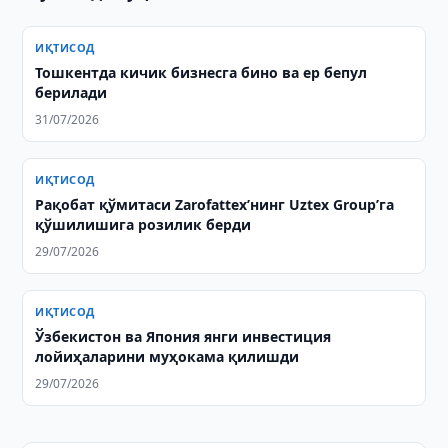
ИҚТИСОД
Тошкентда кичик бизнесга бино ва ер бепул
берилади
31/07/2026
ИҚТИСОД
Рақобат қўмитаси Zarofattex’нинг Uztex Group’га
қўшилишига розилик берди
29/07/2026
ИҚТИСОД
Ўзбекистон ва Япония янги инвестиция
лойиҳаларини муҳокама қилишди
29/07/2026