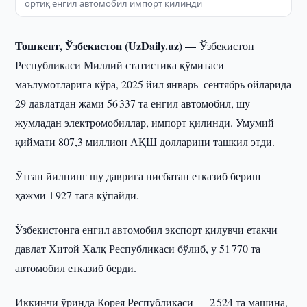
ортиқ енгил автомобил импорт қилинди
Тошкент, Ўзбекистон (UzDaily.uz) —
Ўзбекистон
Республикаси Миллий статистика қўмитаси
маълумотларига кўра, 2025 йил январь–сентябрь ойларида
29 давлатдан жами 56 337 та енгил автомобил, шу
жумладан электромобиллар, импорт қилинди. Умумий
қиймати 807,3 миллион АҚШ долларини ташкил этди.
Ўтган йилнинг шу даврига нисбатан етказиб бериш
ҳажми 1 927 тага кўпайди.
Ўзбекистонга енгил автомобил экспорт қилувчи етакчи
давлат Хитой Халқ Республикаси бўлиб, у 51 770 та
автомобил етказиб берди.
Иккинчи ўринда Корея Республикаси — 2 524 та машина,