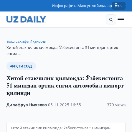
Инфографика
Махсус лойиҳалар
Ўз
Бош саҳифа
Иқтисод
›
›
Хитой етакчилик қилмоқда: Ўзбекистонга 51 мингдан ортиқ
енгил …
ИҚТИСОД
Хитой етакчилик қилмоқда: Ўзбекистонга
51 мингдан ортиқ енгил автомобил импорт
қилинди
Дилафруз Ниязова
·
05.11.2025
·
16:55
·
379 views
Хитой етакчилик қилмоқда: Ўзбекистонга 51 мингдан