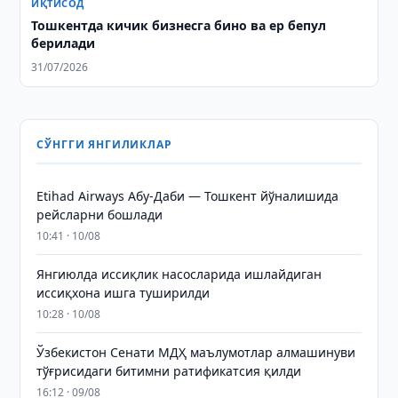
ИҚТИСОД
Тошкентда кичик бизнесга бино ва ер бепул
берилади
31/07/2026
СЎНГГИ ЯНГИЛИКЛАР
Etihad Airways Абу-Даби — Тошкент йўналишида
рейсларни бошлади
10:41 · 10/08
Янгиюлда иссиқлик насосларида ишлайдиган
иссиқхона ишга туширилди
10:28 · 10/08
Ўзбекистон Сенати МДҲ маълумотлар алмашинуви
тўғрисидаги битимни ратификатсия қилди
16:12 · 09/08