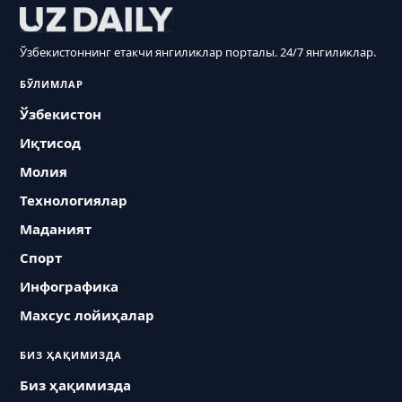
Ўзбекистоннинг етакчи янгиликлар порталы. 24/7 янгиликлар.
БЎЛИМЛАР
Ўзбекистон
Иқтисод
Молия
Технологиялар
Маданият
Спорт
Инфографика
Махсус лойиҳалар
БИЗ ҲАҚИМИЗДА
Биз ҳақимизда