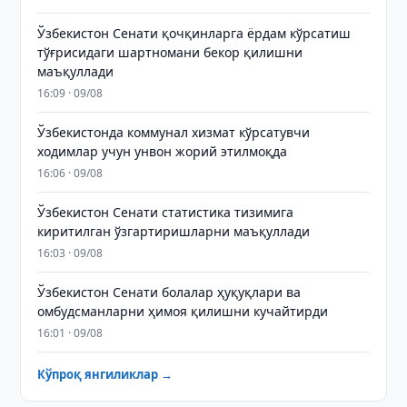
Ўзбекистон Сенати қочқинларга ёрдам кўрсатиш
тўғрисидаги шартномани бекор қилишни
маъқуллади
16:09 · 09/08
Ўзбекистонда коммунал хизмат кўрсатувчи
ходимлар учун унвон жорий этилмоқда
16:06 · 09/08
Ўзбекистон Сенати статистика тизимига
киритилган ўзгартиришларни маъқуллади
16:03 · 09/08
Ўзбекистон Сенати болалар ҳуқуқлари ва
омбудсманларни ҳимоя қилишни кучайтирди
16:01 · 09/08
Кўпроқ янгиликлар →