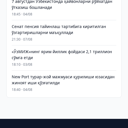
7 августдан Ўзбекистонда ҳайвонларни рўйхатдан
ўтказиш бошланади
18:45 · 04/08
Сенат пенсия тайинлаш тартибига киритилган
ўзгартиришларни маъқуллади
21:30 · 07/08
«ЎзМИЖ»нинг ярим йиллик фойдаси 2,1 триллион
сўмга етди
18:10 · 03/08
New Port турар-жой мажмуаси қурилиши юзасидан
жиноят иши қўзғатилди
18:40 · 04/08