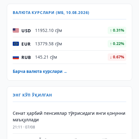
ВАЛЮТА КУРСЛАРИ (МБ, 10.08.2026)
USD
11952.10 сўм
↑ 0.31%
EUR
13779.58 сўм
↑ 0.22%
RUB
145.21 сўм
↓ 0.67%
Барча валюта курслари →
ЭНГ КЎП ЎҚИЛГАН
Сенат ҳарбий пенсиялар тўғрисидаги янги қонунни
маъқуллади
21:11 · 07/08