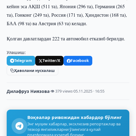
кейин эса АҚШ (511 та), Япония (296 та), Германия (265
та), Гонконг (249 та), Россия (171 та), Ҳиндистон (168 та),
БАА (98 та) ва Австрия (63 та) келади.
Қолган давлатлардан 222 та автомобил етказиб берилди.
Улашиш:
Telegram
Twitter/X
Facebook
Ҳаволани нусхалаш
Дилафруз Ниязова
·
👁 379 views
·
05.11.2025 · 16:55
Воқеалар ривожидан хабардор бўлинг
Энг муҳим хабарлар, эксклюзив репортажлар ва
тезкор янгиликларни ўзингизга қулай
платформада кузатиб боринг.