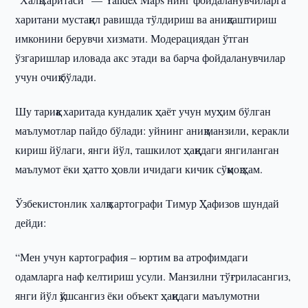
харитани мустақил равишда тўлдириш ва аниқлаштириш
имконини берувчи хизмати. Модерациядан ўтган
ўзгаришлар иловада акс этади ва барча фойдаланувчилар
учун очиқ бўлади.
Шу тариқа харитада кундалик ҳаёт учун муҳим бўлган
маълумотлар пайдо бўлади: уйнинг аниқ манзили, керакли
кириш йўлаги, янги йўл, ташкилот ҳақидаги янгиланган
маълумот ёки ҳатто ҳовли ичидаги кичик сўқмоқ ҳам.
Ўзбекистонлик халқ картографи Тимур Ҳафизов шундай
дейди:
“Мен учун картография – юртим ва атрофимдаги
одамларга наф келтириш усули. Манзилни тўғриласангиз,
янги йўл қўшсангиз ёки объект ҳақидаги маълумотни