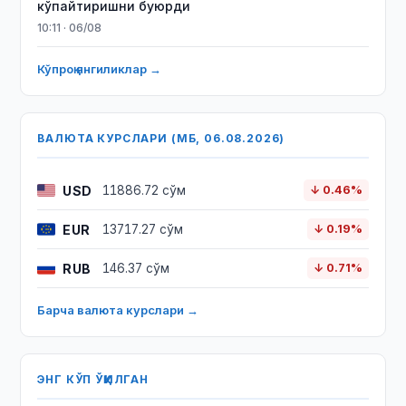
кўпайтиришни буюрди
10:11 · 06/08
Кўпроқ янгиликлар →
ВАЛЮТА КУРСЛАРИ (МБ, 06.08.2026)
USD
11886.72 сўм
↓ 0.46%
EUR
13717.27 сўм
↓ 0.19%
RUB
146.37 сўм
↓ 0.71%
Барча валюта курслари →
ЭНГ КЎП ЎҚИЛГАН