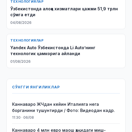
ТЕХНОЛОГИЯЛАР
Ўзбекистонда алоқа хизматлари ҳажми 51,9 трлн
сўмга етди
04/08/2026
ТЕХНОЛОГИЯЛАР
Yandex Auto Ўзбекистонда Li Auto’нинг
технологик ҳамкорига айланди
01/08/2026
СЎНГГИ ЯНГИЛИКЛАР
Каннаваро ЖЧдан кейин Италияга нега
борганини тушунтирди / Фото: Видеодан кадр.
11:30 · 06/08
Каннаваро 4 млн евро маош ҳақидаги миш-