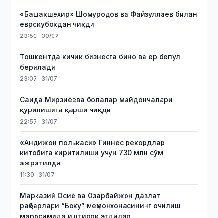
«Башакшехир» Шомуродов ва Файзуллаев билан
еврокубокдан чиқди
23:59 · 30/07
Тошкентда кичик бизнесга бино ва ер бепул
берилади
23:07 · 31/07
Саида Мирзиёева болалар майдончалари
қурилишига қарши чиқди
22:57 · 31/07
«Андижон полькаси» Гиннес рекордлар
китобига киритилиши учун 730 млн сўм
ажратилди
11:30 · 31/07
Марказий Осиё ва Озарбайжон давлат
раҳбарлари “Боку” меҳмонхонасининг очилиш
маросимида иштирок этдилар