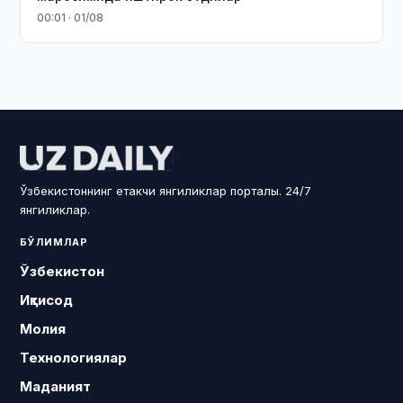
00:01 · 01/08
Ўзбекистоннинг етакчи янгиликлар порталы. 24/7
янгиликлар.
БЎЛИМЛАР
Ўзбекистон
Иқтисод
Молия
Технологиялар
Маданият