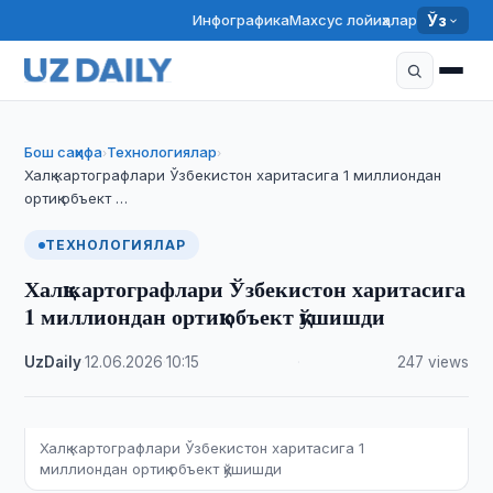
Инфографика
Махсус лойиҳалар
Ўз
Бош саҳифа
Технологиялар
›
›
Халқ картографлари Ўзбекистон харитасига 1 миллиондан
ортиқ объект …
ТЕХНОЛОГИЯЛАР
Халқ картографлари Ўзбекистон харитасига
1 миллиондан ортиқ объект қўшишди
UzDaily
·
12.06.2026
·
10:15
·
247 views
Халқ картографлари Ўзбекистон харитасига 1
миллиондан ортиқ объект қўшишди