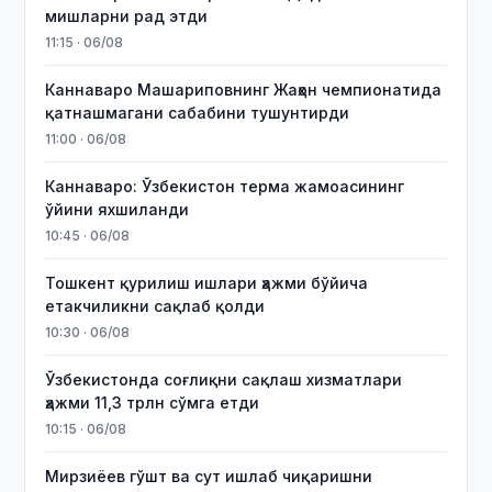
мишларни рад этди
11:15 · 06/08
Каннаваро Машариповнинг Жаҳон чемпионатида
қатнашмагани сабабини тушунтирди
11:00 · 06/08
Каннаваро: Ўзбекистон терма жамоасининг
ўйини яхшиланди
10:45 · 06/08
Тошкент қурилиш ишлари ҳажми бўйича
етакчиликни сақлаб қолди
10:30 · 06/08
Ўзбекистонда соғлиқни сақлаш хизматлари
ҳажми 11,3 трлн сўмга етди
10:15 · 06/08
Мирзиёев гўшт ва сут ишлаб чиқаришни