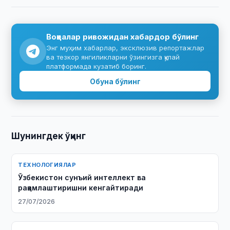
Воқеалар ривожидан хабардор бўлинг
Энг муҳим хабарлар, эксклюзив репортажлар
ва тезкор янгиликларни ўзингизга қулай
платформада кузатиб боринг.
Обуна бўлинг
Шунингдек ўқинг
ТЕХНОЛОГИЯЛАР
Ўзбекистон сунъий интеллект ва
рақамлаштиришни кенгайтиради
27/07/2026