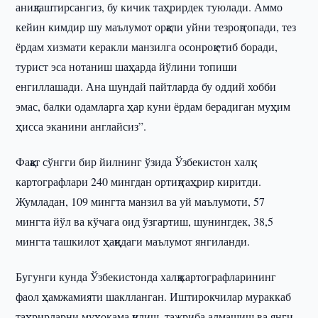
аниқлаштирсангиз, бу кичик таҳрирдек туюлади. Аммо
кейин кимдир шу маълумот орқали уйни тезроқ топади, тез
ёрдам хизмати керакли манзилга осонроқ етиб боради,
турист эса нотаниш шаҳарда йўлини топиши
енгиллашади. Ана шундай пайтларда бу оддий хобби
эмас, балки одамларга ҳар куни ёрдам берадиган муҳим
ҳисса эканини англайсиз”.
Фақат сўнгги бир йилнинг ўзида Ўзбекистон халқ
картографлари 240 мингдан ортиқ таҳрир киритди.
Жумладан, 109 мингта манзил ва уй маълумоти, 57
мингта йўл ва кўчага оид ўзгартиш, шунингдек, 38,5
мингта ташкилот ҳақидаги маълумот янгиланди.
Бугунги кунда Ўзбекистонда халқ картографларининг
фаол ҳамжамияти шаклланган. Иштирокчилар мураккаб
таҳрирларни муҳокама қилиш, тажриба алмашиш ва янги