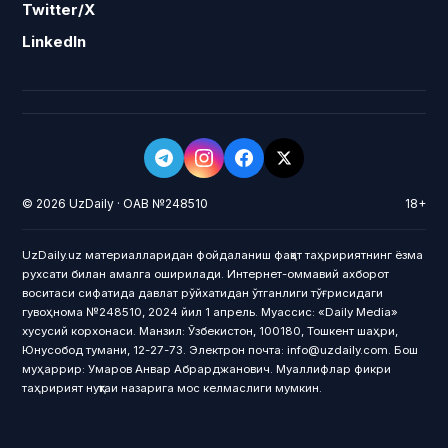
Twitter/X
LinkedIn
© 2026 UzDaily · ОАВ №248510
18+
UzDaily.uz материалларидан фойдаланиш фақат таҳририятнинг ёзма
рухсати билан амалга оширилади. Интернет-оммавий ахборот
воситаси сифатида давлат рўйхатидан ўтганлиги тўғрисидаги
гувоҳнома №248510, 2024 йил 1 апрель. Муассис: «Daily Media»
хусусий корхонаси. Манзил: Ўзбекистон, 100180, Тошкент шаҳри,
Юнусобод тумани, 12-27-73. Электрон почта: info@uzdaily.com. Бош
муҳаррир: Умаров Анвар Абрарджанович. Муаллифлар фикри
таҳририят нуқтаи назарига мос келмаслиги мумкин.