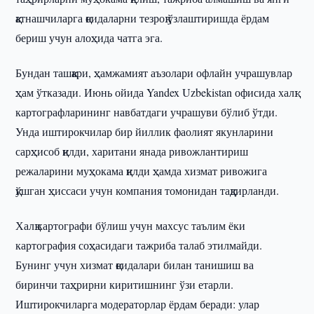
қатнашчиларга қоидаларни тезроқ ўзлаштиришда ёрдам
бериш учун алоҳида чатга эга.
Бундан ташқари, ҳамжамият аъзолари офлайн учрашувлар
ҳам ўтказади. Июнь ойида Yandex Uzbekistan офисида халқ
картографларининг навбатдаги учрашуви бўлиб ўтди.
Унда иштирокчилар бир йиллик фаолият якунларини
сарҳисоб қилди, харитани янада ривожлантириш
режаларини муҳокама қилди ҳамда хизмат ривожига
қўшган ҳиссаси учун компания томонидан тақдирланди.
Халқ картографи бўлиш учун махсус таълим ёки
картография соҳасидаги тажриба талаб этилмайди.
Бунинг учун хизмат қоидалари билан танишиш ва
биринчи таҳрирни киритишнинг ўзи етарли.
Иштирокчиларга модераторлар ёрдам беради: улар