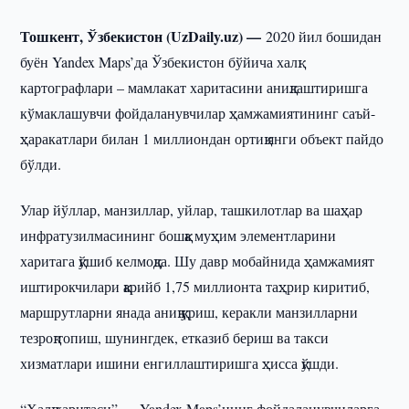
Тошкент, Ўзбекистон (UzDaily.uz) —
2020 йил бошидан
буён Yandex Maps’да Ўзбекистон бўйича халқ
картографлари – мамлакат харитасини аниқлаштиришга
кўмаклашувчи фойдаланувчилар ҳамжамиятининг саъй-
ҳаракатлари билан 1 миллиондан ортиқ янги объект пайдо
бўлди.
Улар йўллар, манзиллар, уйлар, ташкилотлар ва шаҳар
инфратузилмасининг бошқа муҳим элементларини
харитага қўшиб келмоқда. Шу давр мобайнида ҳамжамият
иштирокчилари қарийб 1,75 миллионта таҳрир киритиб,
маршрутларни янада аниқ қуриш, керакли манзилларни
тезроқ топиш, шунингдек, етказиб бериш ва такси
хизматлари ишини енгиллаштиришга ҳисса қўшди.
“Халқ харитаси” — Yandex Maps’нинг фойдаланувчиларга