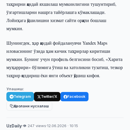
таҳрирни қандай яхшилаш мумкинлигини тушунтириб,
ўзгартишларни нашрга тайёрлашга кўмаклашади.
Лойиҳага қўшилишни хизмат сайти орқали бошлаш
мумкин.
Шунингдек, ҳар қандай фойдаланувчи Yandex Maps
иловасининг ўзида ҳам кичик таҳрирлар киритиши
мумкин. Бунинг учун профиль белгисини босиб, «Харита
муҳаррири» бўлимига ўтиш ва хатоликни тузатиш, тезкор
таҳрир қолдириш ёки янги объект қўшиш кифоя.
Улашиш:
Telegram
Twitter/X
Facebook
Ҳаволани нусхалаш
UzDaily
·
👁 247 views
·
12.06.2026 · 10:15