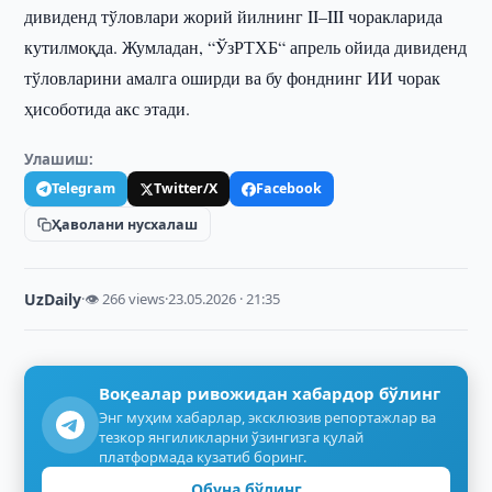
дивиденд тўловлари жорий йилнинг II–III чоракларида
кутилмоқда. Жумладан, “ЎзРТХБ“ апрель ойида дивиденд
тўловларини амалга оширди ва бу фонднинг ИИ чорак
ҳисоботида акс этади.
Улашиш:
Telegram
Twitter/X
Facebook
Ҳаволани нусхалаш
UzDaily
·
👁 266 views
·
23.05.2026 · 21:35
Воқеалар ривожидан хабардор бўлинг
Энг муҳим хабарлар, эксклюзив репортажлар ва
тезкор янгиликларни ўзингизга қулай
платформада кузатиб боринг.
Обуна бўлинг