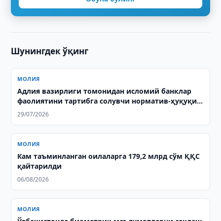
Шунингдек ўқинг
МОЛИЯ
Адлия вазирлиги томонидан исломий банклар
фаолиятини тартибга солувчи норматив-ҳуқуқий
ҳужжатлар давлат рўйхатидан ўтказилди
29/07/2026
МОЛИЯ
Кам таъминланган оилаларга 179,2 млрд сўм ҚҚС
қайтарилди
06/08/2026
МОЛИЯ