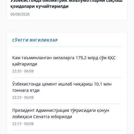
Ўзбекистонда биометрик маълумотларни сақлаш
қоидалари кучайтирилди
06/08/2026
СЎНГГИ ЯНГИЛИКЛАР
Кам таъминланган оилаларга 179,2 млрд сўм ҚҚС
қайтарилди
22:35 · 06/08
Ўзбекистонда цемент ишлаб чиқариш 10,1 млн
тоннага етди
22:25 · 06/08
Президент Администрация тўғрисидаги қонун
лойиҳаси Сенатга юборилди
22:15 · 06/08