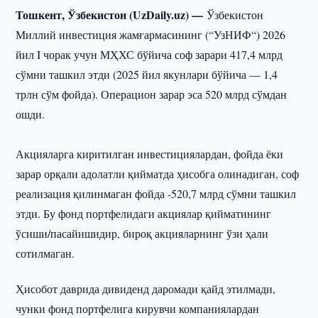
Тошкент, Ўзбекистон (UzDaily.uz) —
Ўзбекистон
Миллий инвестиция жамғармасининг (“УзНИФ“) 2026
йил I чорак учун МҲХС бўйича соф зарари 417,4 млрд
сўмни ташкил этди (2025 йил якунлари бўйича — 1,4
трлн сўм фойда). Операцион зарар эса 520 млрд сўмдан
ошди.
Акцияларга киритилган инвестициялардан, фойда ёки
зарар орқали адолатли қийматда ҳисобга олинадиган, соф
реализация қилинмаган фойда -520,7 млрд сўмни ташкил
этди. Бу фонд портфелидаги акциялар қийматининг
ўсиши/пасайишидир, бироқ акцияларнинг ўзи ҳали
сотилмаган.
Ҳисобот даврида дивиденд даромади қайд этилмади,
чунки фонд портфелига кирувчи компаниялардан