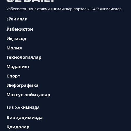
Ўзбекистоннинг етакчи янгиликлар порталы. 24/7 янгиликлар.
БЎЛИМЛАР
Ўзбекистон
Иқтисод
Молия
Технологиялар
Маданият
Спорт
Инфографика
Махсус лойиҳалар
БИЗ ҲАҚИМИЗДА
Биз ҳақимизда
Қоидалар