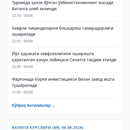
Туркияда ҳалок бўлган ўзбекистонликнинг жасади
Ватанга олиб келинди
22:10 · 06/08
Хавфли чиқиндиларни бошқариш самарадорлиги
оширилади
22:05 · 06/08
Йўл ҳаракати хавфсизлигини оширишга
қаратилган қонун лойиҳаси Сенатга тақдим этилди
22:00 · 06/08
Фарғонада Корея инвестицияси билан завод ишга
туширилади
21:55 · 06/08
Кўпроқ янгиликлар →
ВАЛЮТА КУРСЛАРИ (МБ, 06.08.2026)