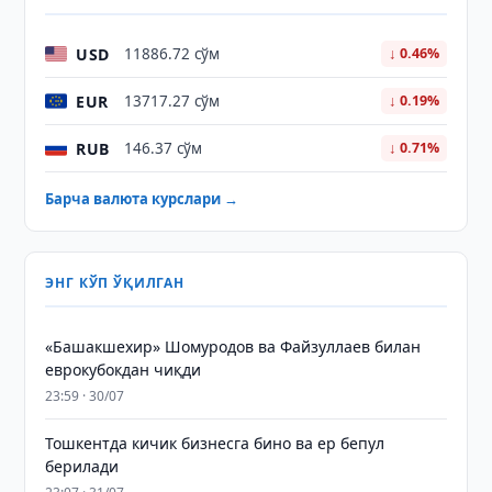
USD
11886.72 сўм
↓ 0.46%
EUR
13717.27 сўм
↓ 0.19%
RUB
146.37 сўм
↓ 0.71%
Барча валюта курслари →
ЭНГ КЎП ЎҚИЛГАН
«Башакшехир» Шомуродов ва Файзуллаев билан
еврокубокдан чиқди
23:59 · 30/07
Тошкентда кичик бизнесга бино ва ер бепул
берилади