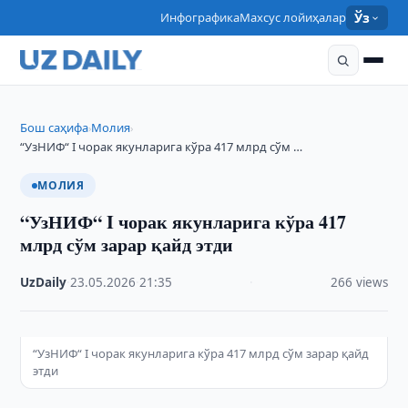
Инфографика
Махсус лойиҳалар
Ўз
Бош саҳифа
Молия
›
›
“УзНИФ“ I чорак якунларига кўра 417 млрд сўм …
МОЛИЯ
“УзНИФ“ I чорак якунларига кўра 417
млрд сўм зарар қайд этди
UzDaily
·
23.05.2026
·
21:35
·
266 views
“УзНИФ“ I чорак якунларига кўра 417 млрд сўм зарар қайд
этди