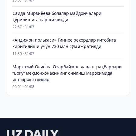
23:07 · 31/07
Саида Мирзиёева болалар майдончалари
қурилишига қарши чиқди
22:57 · 31/07
«Андижон полькаси» Гиннес рекордлар китобига
киритилиши учун 730 млн сўм ажратилди
11:30 · 31/07
Марказий Осиё ва Озарбайжон давлат раҳбарлари
“Боку” меҳмонхонасининг очилиш маросимида
иштирок этдилар
00:01 · 01/08