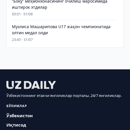
“Боку” меҳмонхонасининг очилиш маросимида
иштирок этдилар
00:01 · 01/08
Мухлиса Машарипова U17 жаҳон чемпионатида
олтин медал олди
23:45 · 31/07
Ўзбекистоннинг етакчи янгиликлар порталы. 24/7 янгиликлар.
БЎЛИМЛАР
Ўзбекистон
Иқтисод