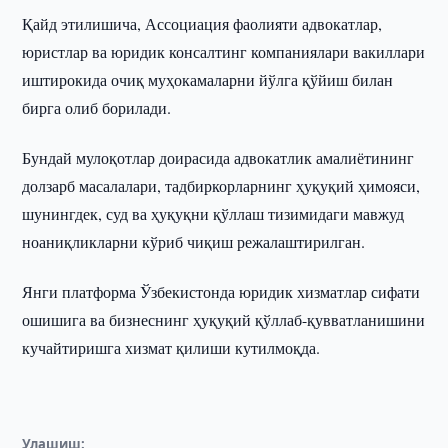
Қайд этилишича, Ассоциация фаолияти адвокатлар,
юристлар ва юридик консалтинг компаниялари вакиллари
иштирокида очиқ муҳокамаларни йўлга қўйиш билан
бирга олиб борилади.
Бундай мулоқотлар доирасида адвокатлик амалиётининг
долзарб масалалари, тадбиркорларнинг ҳуқуқий ҳимояси,
шунингдек, суд ва ҳуқуқни қўллаш тизимидаги мавжуд
ноаниқликларни кўриб чиқиш режалаштирилган.
Янги платформа Ўзбекистонда юридик хизматлар сифати
ошишига ва бизнеснинг ҳуқуқий қўллаб-қувватланишини
кучайтиришга хизмат қилиши кутилмоқда.
Улашиш: