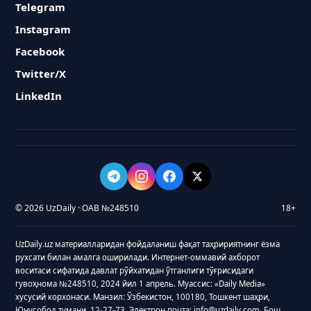
Telegram
Instagram
Facebook
Twitter/X
LinkedIn
© 2026 UzDaily · ОАВ №248510
18+
UzDaily.uz материалларидан фойдаланиш фақат таҳририятнинг ёзма
рухсати билан амалга оширилади. Интернет-оммавий ахборот
воситаси сифатида давлат рўйхатидан ўтганлиги тўғрисидаги
гувоҳнома №248510, 2024 йил 1 апрель. Муассис: «Daily Media»
хусусий корхонаси. Манзил: Ўзбекистон, 100180, Тошкент шаҳри,
Юнусобод тумани, 12-27-73. Электрон почта: info@uzdaily.com. Бош