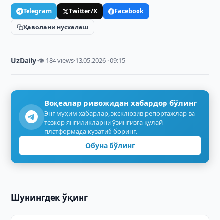
Telegram
Twitter/X
Facebook
Ҳаволани нусхалаш
UzDaily
·
👁 184 views
·
13.05.2026 · 09:15
Воқеалар ривожидан хабардор бўлинг
Энг муҳим хабарлар, эксклюзив репортажлар ва
тезкор янгиликларни ўзингизга қулай
платформада кузатиб боринг.
Обуна бўлинг
Шунингдек ўқинг