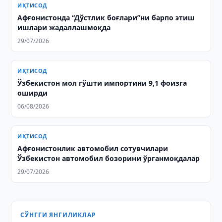
ИҚТИСОД
Афғонистонда “Дўстлик боғлари”ни барпо этиш
ишлари жадаллашмоқда
29/07/2026
ИҚТИСОД
Ўзбекистон мол гўшти импортини 9,1 фоизга
оширди
06/08/2026
ИҚТИСОД
Афғонистонлик автомобил сотувчилари
Ўзбекистон автомобил бозорини ўрганмоқдалар
29/07/2026
СЎНГГИ ЯНГИЛИКЛАР