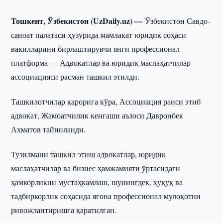
Тошкент, Ўзбекистон (UzDaily.uz) —
Ўзбекистон Савдо-
саноат палатаси ҳузурида мамлакат юридик соҳаси
вакилларини бирлаштирувчи янги профессионал
платформа — Адвокатлар ва юридик маслаҳатчилар
ассоциацияси расман ташкил этилди.
Ташкилотчилар қарорига кўра, Ассоциация раиси этиб
адвокат, Жамоатчилик кенгаши аъзоси Давронбек
Ахматов тайинланди.
Тузилмани ташкил этиш адвокатлар, юридик
маслаҳатчилар ва бизнес ҳамжамияти ўртасидаги
ҳамкорликни мустаҳкамлаш, шунингдек, ҳуқуқ ва
тадбиркорлик соҳасида ягона профессионал мулоқотни
ривожлантиришга қаратилган.