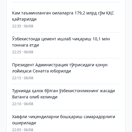
Кам таъминланган оилаларга 179,2 млрд сўм ҚҚС
қайтарилди
22:35 · 06/08
Ўзбекистонда цемент ишлаб чиқариш 10,1 млн
тоннага етди
22:25 · 06/08
Президент Администрация тўғрисидаги қонун
лойиҳаси Сенатга юборилди
22:15 · 06/08
Туркияда ҳалок бўлган ўзбекистонликнинг жасади
Ватанга олиб келинди
22:10 · 06/08
Хавфли чиқиндиларни бошқариш самарадорлиги
оширилади
22:05 · 06/08