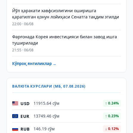
Йўл ҳаракати хавфсизлигини оширишга
қаратилган қонун лойиҳаси Сенатга тақдим этилди
22:00 · 06/08
Фарғонада Корея инвестицияси билан завод ишга
туширилади
21:55 · 06/08
Кўпроқ янгиликлар →
ВАЛЮТА КУРСЛАРИ (МБ, 07.08.2026)
USD
11915.64 сўм
↑ 0.24%
EUR
13749.46 сўм
↑ 0.23%
RUB
146.19 сўм
↓ 0.12%