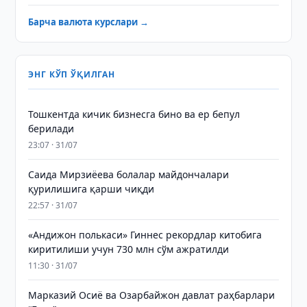
Барча валюта курслари →
ЭНГ КЎП ЎҚИЛГАН
Тошкентда кичик бизнесга бино ва ер бепул
берилади
23:07 · 31/07
Саида Мирзиёева болалар майдончалари
қурилишига қарши чиқди
22:57 · 31/07
«Андижон полькаси» Гиннес рекордлар китобига
киритилиши учун 730 млн сўм ажратилди
11:30 · 31/07
Марказий Осиё ва Озарбайжон давлат раҳбарлари