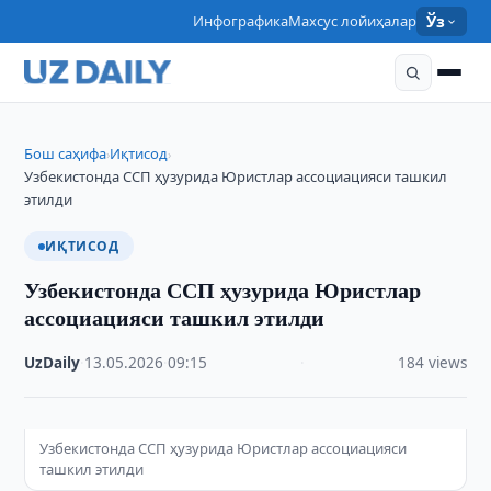
Инфографика
Махсус лойиҳалар
Ўз
Бош саҳифа
Иқтисод
›
›
Узбекистонда ССП ҳузурида Юристлар ассоциацияси ташкил
этилди
ИҚТИСОД
Узбекистонда ССП ҳузурида Юристлар
ассоциацияси ташкил этилди
UzDaily
·
13.05.2026
·
09:15
·
184 views
Узбекистонда ССП ҳузурида Юристлар ассоциацияси
ташкил этилди