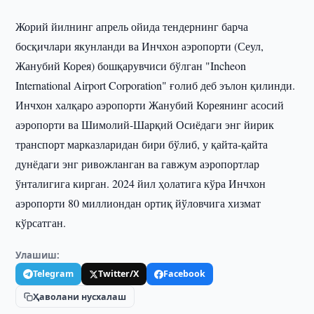
Жорий йилнинг апрель ойида тендернинг барча
босқичлари якунланди ва Инчхон аэропорти (Сеул,
Жанубий Корея) бошқарувчиси бўлган "Incheon
International Airport Corporation" ғолиб деб эълон қилинди.
Инчхон халқаро аэропорти Жанубий Кореянинг асосий
аэропорти ва Шимолий-Шарқий Осиёдаги энг йирик
транспорт марказларидан бири бўлиб, у қайта-қайта
дунёдаги энг ривожланган ва гавжум аэропортлар
ўнталигига кирган. 2024 йил ҳолатига кўра Инчхон
аэропорти 80 миллиондан ортиқ йўловчига хизмат
кўрсатган.
Улашиш:
Telegram
Twitter/X
Facebook
Ҳаволани нусхалаш