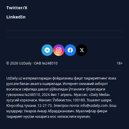
Twitter/X
LinkedIn
© 2026 UzDaily · ОАВ №248510
18+
UzDaily.uz материалларидан фойдаланиш фақат таҳририятнинг ёзма
рухсати билан амалга оширилади. Интернет-оммавий ахборот
воситаси сифатида давлат рўйхатидан ўтганлиги тўғрисидаги
гувоҳнома №248510, 2024 йил 1 апрель. Муассис: «Daily Media»
хусусий корхонаси. Манзил: Ўзбекистон, 100180, Тошкент шаҳри,
Юнусобод тумани, 12-27-73. Электрон почта: info@uzdaily.com. Бош
муҳаррир: Умаров Анвар Абрарджанович. Муаллифлар фикри
таҳририят нуқтаи назарига мос келмаслиги мумкин.