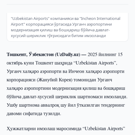
"Uzbekistan Airports" компанияси ва "Incheon International
Airport" корпорацияси ўртасида Урганч аэропортини
модернизация қилиш ва бошқариш бўйича давлат-
хусусий шериклик тўғрисидаги битим имзоланди
Тошкент, Ўзбекистон (UzDaily.uz) —
2025 йилнинг 15
октябрь куни Тошкент шаҳрида “Uzbekistan Airports”,
Урганч халқаро аэропорти ва Инчеон халқаро аэропорти
корпорацияси (Жанубий Корея) томонидан Урганч
халқаро аэропортини модернизация қилиш ва бошқариш
бўйича давлат-хусусий шериклик шартномаси имзоланди.
Ушбу шартнома аввалроқ шу йил ўтказилган тендернинг
давоми сифатида тузилди.
Ҳужжатларни имзолаш маросимида “Uzbekistan Airports”