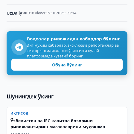
UzDaily
·
👁 318 views
·
15.10.2025 · 22:14
Воқеалар ривожидан хабардор бўлинг
Энг муҳим хабарлар, эксклюзив репортажлар ва
тезкор янгиликларни ўзингизга қулай
платформада кузатиб боринг.
Обуна бўлинг
Шунингдек ўқинг
ИҚТИСОД
Ўзбекистон ва IFC капитал бозорини
ривожлантириш масалаларини муҳокама
қилишди / Сурат: ИЛМА