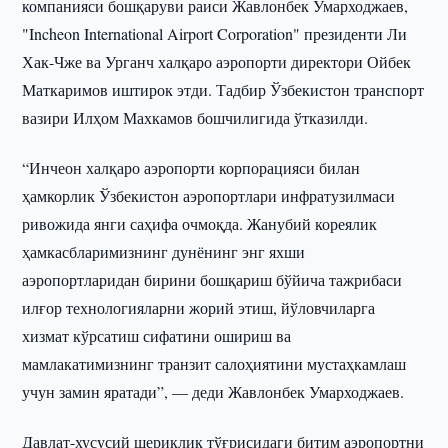
компанияси бошқаруви раиси Жавлонбек Умарходжаев,
"Incheon International Airport Corporation" президенти Ли
Хак-Чже ва Урганч халқаро аэропорти директори Ойбек
Маткаримов иштирок этди. Тадбир Ўзбекистон транспорт
вазири Илҳом Махкамов бошчилигида ўтказилди.
“Инчеон халқаро аэропорти корпорацияси билан
ҳамкорлик Ўзбекистон аэропортлари инфратузилмаси
ривожида янги саҳифа очмоқда. Жанубий кореялик
ҳамкасбларимизнинг дунёнинг энг яхши
аэропортларидан бирини бошқариш бўйича тажрибаси
илғор технологияларни жорий этиш, йўловчиларга
хизмат кўрсатиш сифатини ошириш ва
мамлакатимизнинг транзит салоҳиятини мустаҳкамлаш
учун замин яратади”, — деди Жавлонбек Умарходжаев.
Давлат-хусусий шериклик тўғрисидаги битим аэропортни