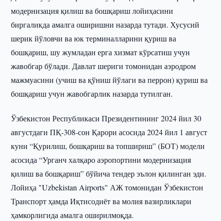
модернизация қилиш ва бошқариш лойиҳасини
биргаликда амалга оширишни назарда тутади. Хусусий
шерик йўловчи ва юк терминалларини қуриш ва
бошқариш, шу жумладан ерга хизмат кўрсатиш учун
жавобгар бўлади. Давлат шериги томонидан аэродром
мажмуасини (учиш ва қўниш йўлаги ва перрон) қуриш ва
бошқариш учун жавобгарлик назарда тутилган.
Ўзбекистон Республикаси Президентининг 2024 йил 30
августдаги ПҚ-308-сон Қарори асосида 2024 йил 1 август
куни “Қурилиш, бошқариш ва топшириш” (БОТ) модели
асосида “Урганч халқаро аэропортини модернизация
қилиш ва бошқариш” бўйича тендер эълон қилинган эди.
Лойиҳа "Uzbekistan Airports" АЖ томонидан Ўзбекистон
Транспорт ҳамда Иқтисодиёт ва молия вазирликлари
ҳамкорлигида амалга оширилмоқда.