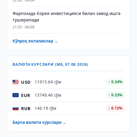
22:00 · 06/08
Фарғонада Корея инвестицияси билан завод ишга
туширилади
21:55 · 06/08
Кўпроқ янгиликлар →
ВАЛЮТА КУРСЛАРИ (МБ, 07.08.2026)
USD
11915.64 сўм
↑ 0.24%
EUR
13749.46 сўм
↑ 0.23%
RUB
146.19 сўм
↓ 0.12%
Барча валюта курслари →