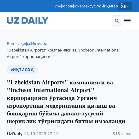
Инфографика
Махсус лойиҳалар
Ўз
Бош саҳифа
Иқтисод
›
›
"Uzbekistan Airports" компанияси ва "Incheon International
Airport" корпорацияси …
ИҚТИСОД
"Uzbekistan Airports" компанияси ва
"Incheon International Airport"
корпорацияси ўртасида Урганч
аэропортини модернизация қилиш ва
бошқариш бўйича давлат-хусусий
шериклик тўғрисидаги битим имзоланди
UzDaily
·
15.10.2025
·
22:14
·
318 views