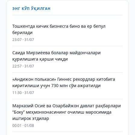
ЭНГ КЎП ЎҚИЛГАН
Тошкентда кичик бизнесга бино ва ер бепул
берилади
23:07 · 31/07
Саида Мирзиёева болалар майдончалари
қурилишига қарши чиқди
22:57 · 31/07
«Андижон полькаси» Гиннес рекордлар китобига
киритилиши учун 730 млн сўм ажратилди
11:30 · 31/07
Марказий Осиё ва Озарбайжон давлат раҳбарлари
“Боку” меҳмонхонасининг очилиш маросимида
иштирок этдилар
00:01 · 01/08