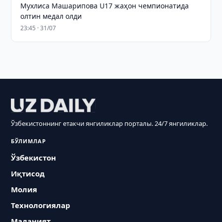
Мухлиса Машарипова U17 жаҳон чемпионатида
олтин медал олди
23:45 · 31/07
Ўзбекистоннинг етакчи янгиликлар порталы. 24/7 янгиликлар.
БЎЛИМЛАР
Ўзбекистон
Иқтисод
Молия
Технологиялар
Маданият