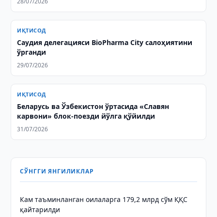
28/07/2026
ИҚТИСОД
Саудия делегацияси BioPharma City салоҳиятини
ўрганди
29/07/2026
ИҚТИСОД
Беларусь ва Ўзбекистон ўртасида «Славян
карвони» блок-поезди йўлга қўйилди
31/07/2026
СЎНГГИ ЯНГИЛИКЛАР
Кам таъминланган оилаларга 179,2 млрд сўм ҚҚС
қайтарилди