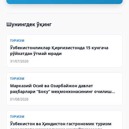
Шунингдек ўқинг
ТУРИЗМ
Ўзбекистонликлар Қирғизистонда 15 кунгача
рўйхатдан ўтмай юради
31/07/2026
ТУРИЗМ
Марказий Осиё ва Озарбайжон давлат
раҳбарлари “Боку” меҳмонхонасининг очилиш
маросимида иштирок этдилар
01/08/2026
ТУРИЗМ
Ўзбекистон ва Ҳиндистон гастрономик туризм