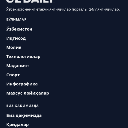
Ўзбекистоннинг етакчи янгиликлар порталы. 24/7 янгиликлар.
БЎЛИМЛАР
Ўзбекистон
Иқтисод
Молия
Технологиялар
Маданият
Спорт
Инфографика
Махсус лойиҳалар
БИЗ ҲАҚИМИЗДА
Биз ҳақимизда
Қоидалар