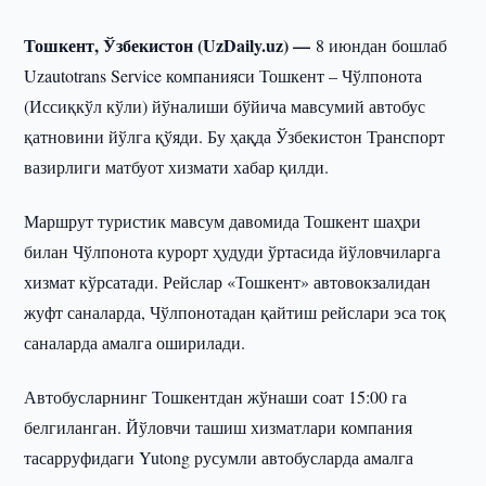
Тошкент, Ўзбекистон (UzDaily.uz) —
8 июндан бошлаб
Uzautotrans Service компанияси Тошкент – Чўлпонота
(Иссиқкўл кўли) йўналиши бўйича мавсумий автобус
қатновини йўлга қўяди. Бу ҳақда Ўзбекистон Транспорт
вазирлиги матбуот хизмати хабар қилди.
Маршрут туристик мавсум давомида Тошкент шаҳри
билан Чўлпонота курорт ҳудуди ўртасида йўловчиларга
хизмат кўрсатади. Рейслар «Тошкент» автовокзалидан
жуфт саналарда, Чўлпонотадан қайтиш рейслари эса тоқ
саналарда амалга оширилади.
Автобусларнинг Тошкентдан жўнаши соат 15:00 га
белгиланган. Йўловчи ташиш хизматлари компания
тасарруфидаги Yutong русумли автобусларда амалга