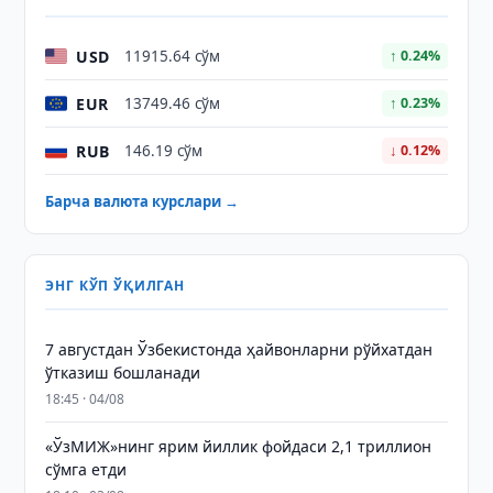
USD
11915.64 сўм
↑ 0.24%
EUR
13749.46 сўм
↑ 0.23%
RUB
146.19 сўм
↓ 0.12%
Барча валюта курслари →
ЭНГ КЎП ЎҚИЛГАН
7 августдан Ўзбекистонда ҳайвонларни рўйхатдан
ўтказиш бошланади
18:45 · 04/08
«ЎзМИЖ»нинг ярим йиллик фойдаси 2,1 триллион
сўмга етди