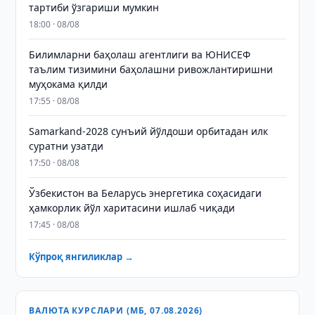
тартиби ўзгариши мумкин
18:00 · 08/08
Билимларни баҳолаш агентлиги ва ЮНИСЕФ
таълим тизимини баҳолашни ривожлантиришни
муҳокама қилди
17:55 · 08/08
Samarkand-2028 сунъий йўлдоши орбитадан илк
суратни узатди
17:50 · 08/08
Ўзбекистон ва Беларусь энергетика соҳасидаги
ҳамкорлик йўл харитасини ишлаб чиқади
17:45 · 08/08
Кўпроқ янгиликлар →
ВАЛЮТА КУРСЛАРИ (МБ, 07.08.2026)