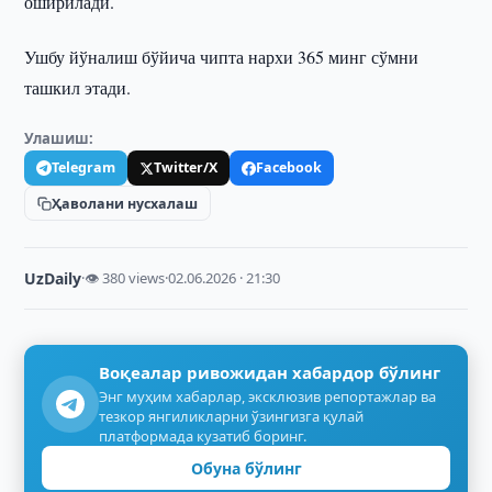
оширилади.
Ушбу йўналиш бўйича чипта нархи 365 минг сўмни
ташкил этади.
Улашиш:
Telegram
Twitter/X
Facebook
Ҳаволани нусхалаш
UzDaily
·
👁 380 views
·
02.06.2026 · 21:30
Воқеалар ривожидан хабардор бўлинг
Энг муҳим хабарлар, эксклюзив репортажлар ва
тезкор янгиликларни ўзингизга қулай
платформада кузатиб боринг.
Обуна бўлинг