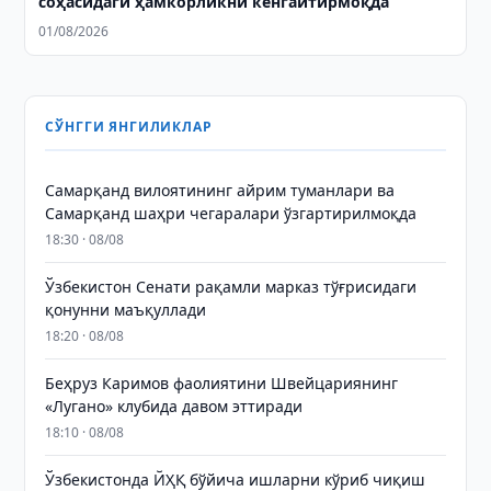
соҳасидаги ҳамкорликни кенгайтирмоқда
01/08/2026
СЎНГГИ ЯНГИЛИКЛАР
Самарқанд вилоятининг айрим туманлари ва
Самарқанд шаҳри чегаралари ўзгартирилмоқда
18:30 · 08/08
Ўзбекистон Сенати рақамли марказ тўғрисидаги
қонунни маъқуллади
18:20 · 08/08
Беҳруз Каримов фаолиятини Швейцариянинг
«Лугано» клубида давом эттиради
18:10 · 08/08
Ўзбекистонда ЙҲҚ бўйича ишларни кўриб чиқиш