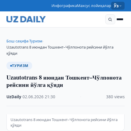
Инфографика
Махсус лойиҳалар
Ўз
Бош саҳифа
Туризм
›
›
Uzautotrans 8 июндан Тошкент–Чўлпонота рейсини йўлга
қўяди
ТУРИЗМ
Uzautotrans 8 июндан Тошкент–Чўлпонота
рейсини йўлга қўяди
UzDaily
·
02.06.2026
·
21:30
·
380 views
Uzautotrans 8 июндан Тошкент–Чўлпонота рейсини йўлга
қўяди