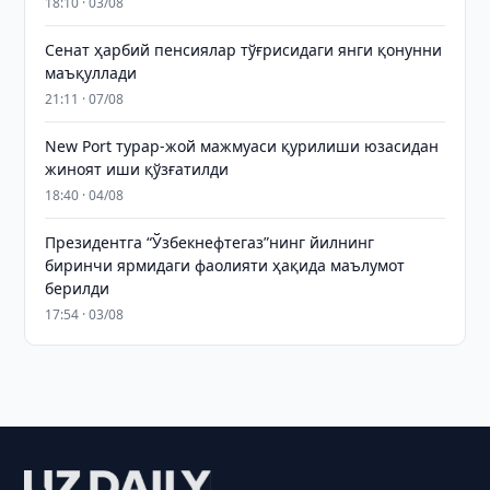
18:10 · 03/08
Сенат ҳарбий пенсиялар тўғрисидаги янги қонунни
маъқуллади
21:11 · 07/08
New Port турар-жой мажмуаси қурилиши юзасидан
жиноят иши қўзғатилди
18:40 · 04/08
Президентга “Ўзбекнефтегаз”нинг йилнинг
биринчи ярмидаги фаолияти ҳақида маълумот
берилди
17:54 · 03/08