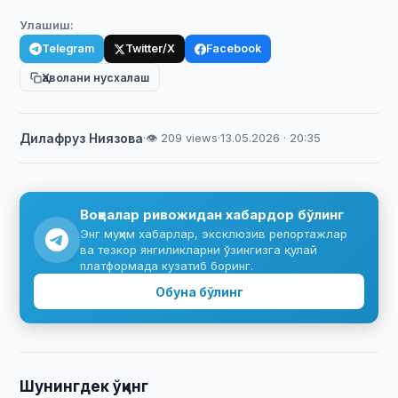
Улашиш:
Telegram
Twitter/X
Facebook
Ҳаволани нусхалаш
Дилафруз Ниязова
·
👁 209 views
·
13.05.2026 · 20:35
Воқеалар ривожидан хабардор бўлинг
Энг муҳим хабарлар, эксклюзив репортажлар
ва тезкор янгиликларни ўзингизга қулай
платформада кузатиб боринг.
Обуна бўлинг
Шунингдек ўқинг