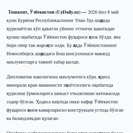
Тошкент, Ўзбекистон (UzDaily.uz) —
2026 йил 8 май
куни Бурятия Республикасининг Улан-Удэ шаҳрида
қурилаётган кўп қаватли уйнинг еттинчи қаватидан
қулаш оқибатида Ўзбекистон фуқароси ҳалок бўлди, яна
бири оғир тан жароҳати олди. Бу ҳақда Ўзбекистоннинг
Новосибирск шаҳридаги Бош консулхонаси мавжуд
маълумотларга таяниб хабар қилди.
Дипломатик ваколатхона маълумотига кўра, ҳодиса
минорали кран машинисти эҳтиётсизлиги оқибатида
қурилиш ўрмонларига шикаст етказилиши натижасида
содир бўлган. Ҳодиса вақтида икки нафар Ўзбекистон
фуқароси ҳимоя камарларисиз конструкция устида бўлган
ва баландликдан қулаган.
Оқибатда жабрланганлардан бири оғир жароҳатлар билан