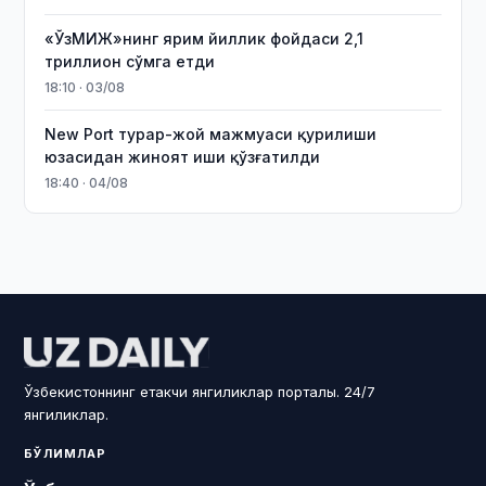
«ЎзМИЖ»нинг ярим йиллик фойдаси 2,1
триллион сўмга етди
18:10 · 03/08
New Port турар-жой мажмуаси қурилиши
юзасидан жиноят иши қўзғатилди
18:40 · 04/08
Ўзбекистоннинг етакчи янгиликлар порталы. 24/7
янгиликлар.
БЎЛИМЛАР