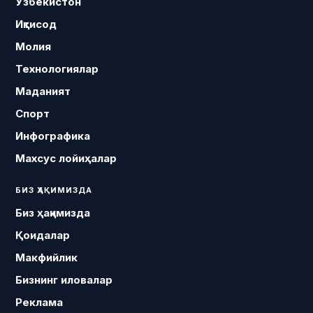
Ўзбекистон
Иқтисод
Молия
Технологиялар
Маданият
Спорт
Инфографика
Махсус лойиҳалар
БИЗ ҲАҚИМИЗДА
Биз ҳақимизда
Қоидалар
Макфийлик
Бизнинг иловалар
Реклама