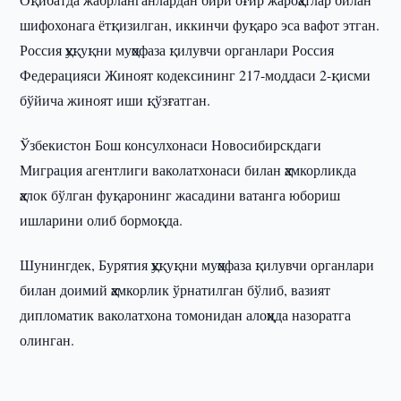
шифохонага ётқизилган, иккинчи фуқаро эса вафот этган.
Россия ҳуқуқни муҳофаза қилувчи органлари Россия
Федерацияси Жиноят кодексининг 217-моддаси 2-қисми
бўйича жиноят иши қўзғатган.
Ўзбекистон Бош консулхонаси Новосибирскдаги
Миграция агентлиги ваколатхонаси билан ҳамкорликда
ҳалок бўлган фуқаронинг жасадини ватанга юбориш
ишларини олиб бормоқда.
Шунингдек, Бурятия ҳуқуқни муҳофаза қилувчи органлари
билан доимий ҳамкорлик ўрнатилган бўлиб, вазият
дипломатик ваколатхона томонидан алоҳида назоратга
олинган.