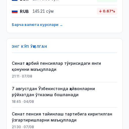
RUB
145.21 сўм
↓ 0.67%
Барча валюта курслари →
ЭНГ КЎП ЎҚИЛГАН
Сенат ҳарбий пенсиялар тўғрисидаги янги
қонунни маъқуллади
21:11 · 07/08
7 августдан Ўзбекистонда ҳайвонларни
рўйхатдан ўтказиш бошланади
18:45 · 04/08
Сенат пенсия тайинлаш тартибига киритилган
ўзгартиришларни маъқуллади
21:30 · 07/08