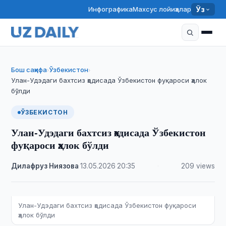
Инфографика
Махсус лойиҳалар
Ўз
Бош саҳифа
Ўзбекистон
›
›
Улан-Удэдаги бахтсиз ҳодисада Ўзбекистон фуқароси ҳалок
бўлди
ЎЗБЕКИСТОН
Улан-Удэдаги бахтсиз ҳодисада Ўзбекистон
фуқароси ҳалок бўлди
Дилафруз Ниязова
·
13.05.2026
·
20:35
·
209 views
Улан-Удэдаги бахтсиз ҳодисада Ўзбекистон фуқароси
ҳалок бўлди