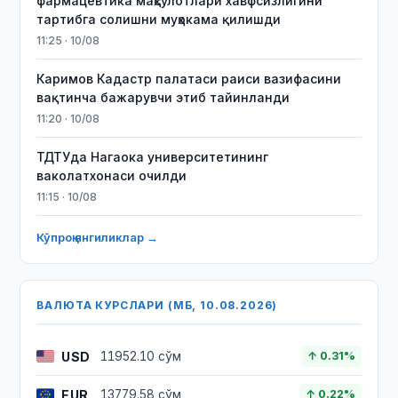
фармацевтика маҳсулотлари хавфсизлигини
тартибга солишни муҳокама қилишди
11:25 · 10/08
Каримов Кадастр палатаси раиси вазифасини
вақтинча бажарувчи этиб тайинланди
11:20 · 10/08
ТДТУда Нагаока университетининг
ваколатхонаси очилди
11:15 · 10/08
Кўпроқ янгиликлар →
ВАЛЮТА КУРСЛАРИ (МБ, 10.08.2026)
USD
11952.10 сўм
↑ 0.31%
EUR
13779.58 сўм
↑ 0.22%