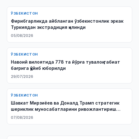
ЎЗБЕКИСТОН
Фирибгарликда айбланган ўзбекистонлик эркак
Туркиядан экстрадиция қилинди
05/08/2026
ЎЗБЕКИСТОН
Навоий вилоятида 778 та йўрға тувалоқ табиат
бағрига қўйиб юборилди
29/07/2026
ЎЗБЕКИСТОН
Шавкат Мирзиёев ва Доналд Трамп стратегик
шериклик муносабатларини ривожлантириш
масалаларини муҳокама қилишди
07/08/2026