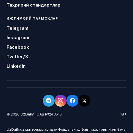
Таҳририй стандартлар
ИЖТИМОИЙ ТАРМОҚЛАР
Telegram
Instagram
Facebook
Twitter/X
LinkedIn
© 2026 UzDaily · ОАВ №248510
18+
UzDaily.uz материалларидан фойдаланиш фақат таҳририятнинг ёзма