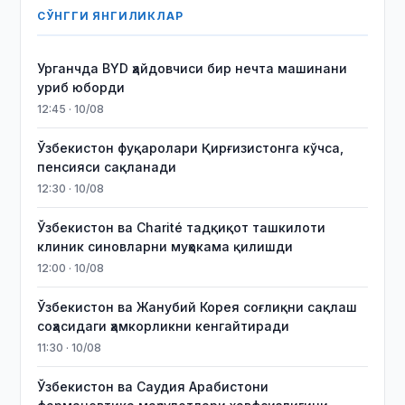
СЎНГГИ ЯНГИЛИКЛАР
Урганчда BYD ҳайдовчиси бир нечта машинани
уриб юборди
12:45 · 10/08
Ўзбекистон фуқаролари Қирғизистонга кўчса,
пенсияси сақланади
12:30 · 10/08
Ўзбекистон ва Charité тадқиқот ташкилоти
клиник синовларни муҳокама қилишди
12:00 · 10/08
Ўзбекистон ва Жанубий Корея соғлиқни сақлаш
соҳасидаги ҳамкорликни кенгайтиради
11:30 · 10/08
Ўзбекистон ва Саудия Арабистони