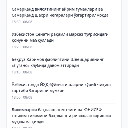
Самарқанд вилоятининг айрим туманлари ва
Самарқанд шаҳри чегаралари ўзгартирилмоқда
18:30 · 08/08
Ўзбекистон Сенати рақамли марказ тўғрисидаги
қонунни маъқуллади
18:20 · 08/08
Беҳруз Каримов фаолиятини Швейцариянинг
«Лугано» клубида давом эттиради
18:10 · 08/08
Ўзбекистонда ЙҲҚ бўйича ишларни кўриб чиқиш
тартиби ўзгариши мумкин
18:00 · 08/08
Билимларни баҳолаш агентлиги ва ЮНИСЕФ
таълим тизимини баҳолашни ривожлантиришни
муҳокама қилди