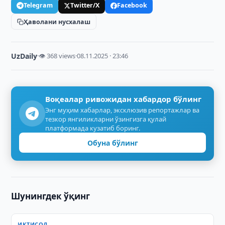
Telegram
Twitter/X
Facebook
Ҳаволани нусхалаш
UzDaily
·
👁 368 views
·
08.11.2025 · 23:46
Воқеалар ривожидан хабардор бўлинг
Энг муҳим хабарлар, эксклюзив репортажлар ва
тезкор янгиликларни ўзингизга қулай
платформада кузатиб боринг.
Обуна бўлинг
Шунингдек ўқинг
ИҚТИСОД