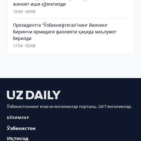
жиноят иши қўзғатилди
18:40 · 04/08
Президентга “Ўзбекнефтегаз”нинг йилнинг
биринчи ярмидаги фаолияти ҳақида маълумот
берилди
17:54 · 03/08
Ўзбекистоннинг етакчи янгиликлар порталы. 24/7 янгиликлар.
БЎЛИМЛАР
Ўзбекистон
Иқтисод