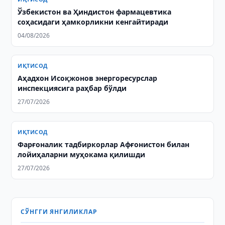
Ўзбекистон ва Ҳиндистон фармацевтика
соҳасидаги ҳамкорликни кенгайтиради
04/08/2026
ИҚТИСОД
Аҳадхон Исоқжонов энергоресурслар
инспекциясига раҳбар бўлди
27/07/2026
ИҚТИСОД
Фарғоналик тадбиркорлар Афғонистон билан
лойиҳаларни муҳокама қилишди
27/07/2026
СЎНГГИ ЯНГИЛИКЛАР