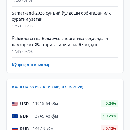
17:55 · 08/08
Samarkand-2028 сунъий йўлдоши орбитадан илк
суратни узатди
17:50 · 08/08
Ўзбекистон ва Беларусь энергетика соҳасидаги
ҳамкорлик йўл харитасини ишлаб чиқади
17:45 · 08/08
Кўпроқ янгиликлар →
ВАЛЮТА КУРСЛАРИ (МБ, 07.08.2026)
USD
11915.64 сўм
↑ 0.24%
EUR
13749.46 сўм
↑ 0.23%
RUB
146.19 сўм
↓ 0.12%