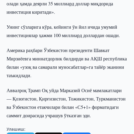
олади ҳамда деярли 35 миллиард доллар миқдорида
инвестиция киритади».
Унинг сўзларига кўра, кейинги ўн йил ичида умумий
инвестициялар ҳажми 100 миллиард доллардан ошади.
Америка раҳбари Ўзбекистон президенти Шавкат
Мирзиёевга миннатдорлик билдирди ва АҚШ республика
билан «узоқ ва самарали муносабатлар»га тайёр эканини
таъкидлади.
Аввалроқ Трамп Оқ уйда Марказий Осиё мамлакатлари
— Қозоғистон, Қирғизистон, Тожикистон, Туркманистон
ва Ўзбекистон етакчилари билан «С5+1» форматидаги
саммит доирасида учрашув ўтказган эди.
Улашиш: