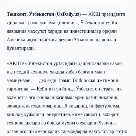
Тошкент, Ўзбекистон (UzDaily.uz) —
АҚШ президенти
Дональд Трамп маълум қилишича, Ўзбекистон уч йил
давомида маҳсулот хариди ва инвестициялар орқали
Америка иқтисодиётига деярли 35 миллиард доллар
йўналтиради.
«АҚШ ва Ўзбекистон ўртасидаги ҳайратланарли савдо-
иқтисодий келишув ҳақида хабар берганимдан
мамнунман, — деб ёзди Трамп Truth Social ижтимоий
тармоғида. — Кейинги уч йилда Ўзбекистон стратегик
аҳамиятга эга фойдали қазилмаларни қазиб чиқариш,
авиация, автоқисмлар ишлаб чиқариш, инфратузилма,
қишлоқ хўжалиги, энергетика, кимё саноати, ахборот
технологиялари ва бошқа муҳим соҳаларни ўз ичига
олган асосий америкалик тармоқларда маҳсулотлар сотиб