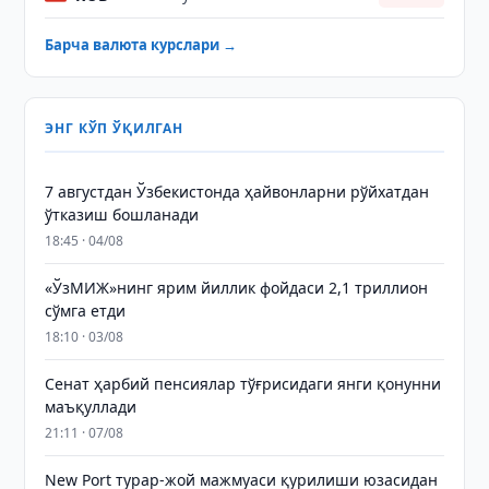
Барча валюта курслари →
ЭНГ КЎП ЎҚИЛГАН
7 августдан Ўзбекистонда ҳайвонларни рўйхатдан
ўтказиш бошланади
18:45 · 04/08
«ЎзМИЖ»нинг ярим йиллик фойдаси 2,1 триллион
сўмга етди
18:10 · 03/08
Сенат ҳарбий пенсиялар тўғрисидаги янги қонунни
маъқуллади
21:11 · 07/08
New Port турар-жой мажмуаси қурилиши юзасидан