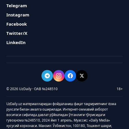
Telegram
Instagram
Facebook
Twitter/X
LinkedIn
© 2026 UzDaily · ОАВ №248510
18+
UzDaily.uz материалларидан фойдаланиш фақат таҳририятнинг ёзма
рухсати билан амалга оширилади. Интернет-оммавий ахборот
воситаси сифатида давлат рўйхатидан ўтганлиги тўғрисидаги
гувоҳнома №248510, 2024 йил 1 апрель. Муассис: «Daily Media»
хусусий корхонаси. Манзил: Ўзбекистон, 100180, Тошкент шаҳри,