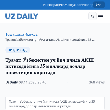
Инфографика
Махсус лойиҳалар
Ўз
Бош саҳифа
Иқтисод
›
›
Трамп: Ўзбекистон уч йил ичида АҚШ иқтисодиётига 35 …
ИҚТИСОД
Трамп: Ўзбекистон уч йил ичида АҚШ
иқтисодиётига 35 миллиард доллар
инвестиция киритади
UzDaily
·
08.11.2025
·
23:46
·
368 views
Трамп: Ўзбекистон уч йил ичида АҚШ иқтисодиётига 35
миллиард доллар инвестиция киритади