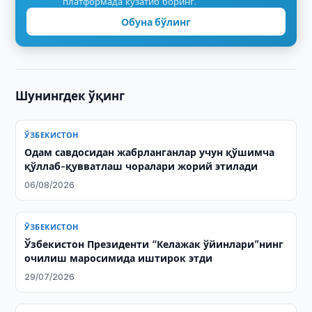
платформада кузатиб боринг.
Обуна бўлинг
Шунингдек ўқинг
ЎЗБЕКИСТОН
Одам савдосидан жабрланганлар учун қўшимча
қўллаб-қувватлаш чоралари жорий этилади
06/08/2026
ЎЗБЕКИСТОН
Ўзбекистон Президенти “Келажак ўйинлари”нинг
очилиш маросимида иштирок этди
29/07/2026