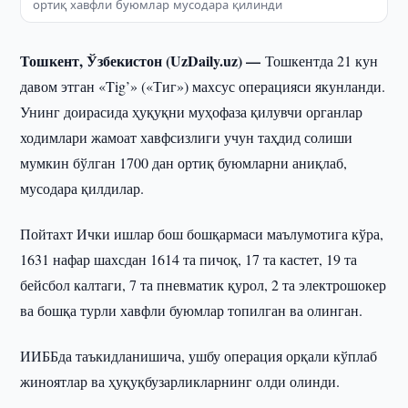
ортиқ хавфли буюмлар мусодара қилинди
Тошкент, Ўзбекистон (UzDaily.uz) —
Тошкентда 21 кун
давом этган «Tig’» («Тиг») махсус операцияси якунланди.
Унинг доирасида ҳуқуқни муҳофаза қилувчи органлар
ходимлари жамоат хавфсизлиги учун таҳдид солиши
мумкин бўлган 1700 дан ортиқ буюмларни аниқлаб,
мусодара қилдилар.
Пойтахт Ички ишлар бош бошқармаси маълумотига кўра,
1631 нафар шахсдан 1614 та пичоқ, 17 та кастет, 19 та
бейсбол калтаги, 7 та пневматик қурол, 2 та электрошокер
ва бошқа турли хавфли буюмлар топилган ва олинган.
ИИББда таъкидланишича, ушбу операция орқали кўплаб
жиноятлар ва ҳуқуқбузарликларнинг олди олинди.