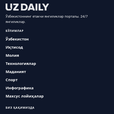
Ўзбекистоннинг етакчи янгиликлар порталы. 24/7
янгиликлар.
БЎЛИМЛАР
Ўзбекистон
Иқтисод
Молия
Технологиялар
Маданият
Спорт
Инфографика
Махсус лойиҳалар
БИЗ ҲАҚИМИЗДА