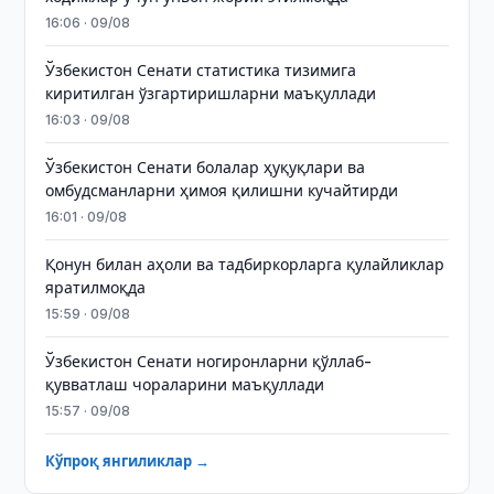
16:06 · 09/08
Ўзбекистон Сенати статистика тизимига
киритилган ўзгартиришларни маъқуллади
16:03 · 09/08
Ўзбекистон Сенати болалар ҳуқуқлари ва
омбудсманларни ҳимоя қилишни кучайтирди
16:01 · 09/08
Қонун билан аҳоли ва тадбиркорларга қулайликлар
яратилмоқда
15:59 · 09/08
Ўзбекистон Сенати ногиронларни қўллаб-
қувватлаш чораларини маъқуллади
15:57 · 09/08
Кўпроқ янгиликлар →