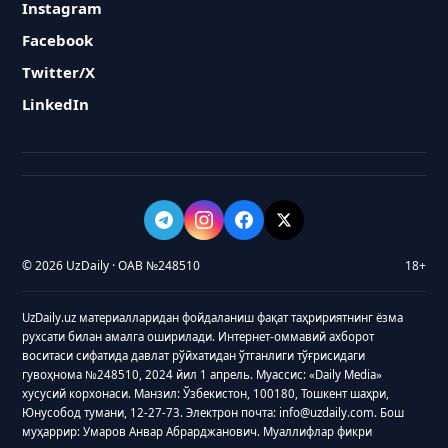
Instagram
Facebook
Twitter/X
LinkedIn
© 2026 UzDaily · ОАВ №248510
18+
UzDaily.uz материалларидан фойдаланиш фақат таҳририятнинг ёзма
рухсати билан амалга оширилади. Интернет-оммавий ахборот
воситаси сифатида давлат рўйхатидан ўтганлиги тўғрисидаги
гувоҳнома №248510, 2024 йил 1 апрель. Муассис: «Daily Media»
хусусий корхонаси. Манзил: Ўзбекистон, 100180, Тошкент шаҳри,
Юнусобод тумани, 12-27-73. Электрон почта: info@uzdaily.com. Бош
муҳаррир: Умаров Анвар Абрарджанович. Муаллифлар фикри