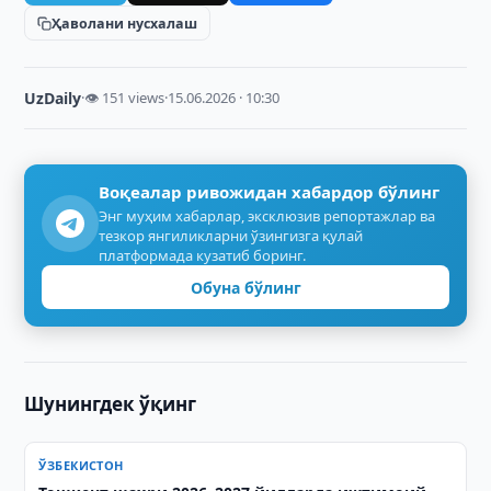
Ҳаволани нусхалаш
UzDaily
·
👁 151 views
·
15.06.2026 · 10:30
Воқеалар ривожидан хабардор бўлинг
Энг муҳим хабарлар, эксклюзив репортажлар ва
тезкор янгиликларни ўзингизга қулай
платформада кузатиб боринг.
Обуна бўлинг
Шунингдек ўқинг
ЎЗБЕКИСТОН