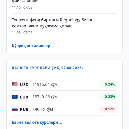
фоизга ошди
11:10 · 07/08
Тошкент фонд биржаси Regnology билан
ҳамкорликни муҳокама қилди
11:05 · 07/08
Кўпроқ янгиликлар →
ВАЛЮТА КУРСЛАРИ (МБ, 07.08.2026)
USD
11915.64 сўм
↑ 0.24%
EUR
13749.46 сўм
↑ 0.23%
RUB
146.19 сўм
↓ 0.12%
Барча валюта курслари →