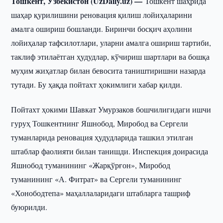
Тошкент, Ўзбекистон (UzDaily.uz) —
Тошкент шаҳрида
шаҳар қурилишини реновация қилиш лойиҳаларини
амалга ошириш бошланди. Биринчи босқич аҳолини
лойиҳалар тафсилотлари, уларни амалга ошириш тартиби,
таклиф этилаётган ҳудудлар, кўчириш шартлари ва бошқа
муҳим жиҳатлар билан бевосита таништиришни назарда
тутади. Бу ҳақда пойтахт ҳокимлиги хабар қилди.
Пойтахт ҳокими Шавкат Умурзаков бошчилигидаги ишчи
гуруҳ Тошкентнинг Яшнобод, Миробод ва Сергели
туманларида реновация ҳудудларида ташкил этилган
штаблар фаолияти билан танишди. Инспекция доирасида
Яшнобод туманининг «Жарқўрғон», Миробод
туманининг «А. Фитрат» ва Сергели туманининг
«Хонободтепа» маҳаллаларидаги штабларга ташриф
буюрилди.