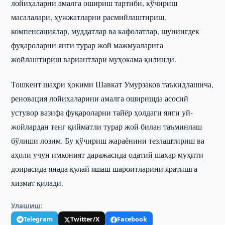
лойиҳаларни амалга ошириш тартиби, кўчириш
масалалари, ҳужжатларни расмийлаштириш,
компенсациялар, муддатлар ва кафолатлар, шунингдек
фуқароларни янги турар жой мажмуаларига
жойлаштириш вариантлари муҳокама қилинди.
Тошкент шаҳри ҳокими Шавкат Умурзаков таъкидлашича,
реновация лойиҳаларини амалга оширишда асосий
устувор вазифа фуқароларни тайёр ҳолдаги янги уй-
жойлардан тенг қийматли турар жой билан таъминлаш
бўлиши лозим. Бу кўчириш жараёнини тезлаштириш ва
аҳоли учун имконият даражасида одатий шаҳар муҳити
доирасида янада қулай яшаш шароитларини яратишга
хизмат қилади.
Улашиш:
Telegram
Twitter/X
Facebook