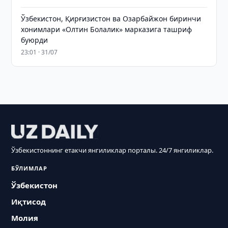
Ўзбекистон, Қирғизистон ва Озарбайжон биринчи
хонимлари «Олтин Болалик» марказига ташриф
буюрди
23:01 · 31/07
Ўзбекистоннинг етакчи янгиликлар порталы. 24/7 янгиликлар.
БЎЛИМЛАР
Ўзбекистон
Иқтисод
Молия