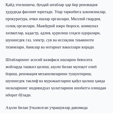
Қайд этилишича, бундай штаблар ҳар бир реновация
ҳудудида фаолият юритади. Улар таркибига ҳокимликлар,
прокуратура, ички ишлар органлари, Миллий гвардия,
солиқ органлари, Мажбурий ижро бюроси, коммунал
хизматлар, кадастр, адлия, қурилиш соҳаси идоралари,
шунингдек газ, электр, сув ва иссиқлик таъминоти
тизимлари, банклар ва нотариат вакиллари киради.
Штабларнинг асосий вазифаси ишларни бевосита
жойларда ташкил қилиш, аҳоли билан мулоқот олиб
бориш, реновация механизмларини тушунтириш,
шунингдек таклиф ва мурожаатларни қабул қилиш ҳамда
оилаларнинг индивидуал ҳолатларини инобатга олишдан
иборат бўлади.
Аҳоли билан ўтказилган учрашувлар давомида