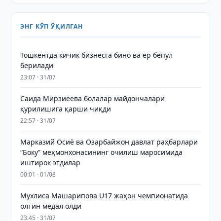
ЭНГ КЎП ЎҚИЛГАН
Тошкентда кичик бизнесга бино ва ер бепул
берилади
23:07 · 31/07
Саида Мирзиёева болалар майдончалари
қурилишига қарши чиқди
22:57 · 31/07
Марказий Осиё ва Озарбайжон давлат раҳбарлари
“Боку” меҳмонхонасининг очилиш маросимида
иштирок этдилар
00:01 · 01/08
Мухлиса Машарипова U17 жаҳон чемпионатида
олтин медал олди
23:45 · 31/07