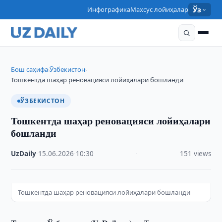
Инфографика
Махсус лойиҳалар
Ўз
Бош саҳифа
Ўзбекистон
›
›
Тошкентда шаҳар реновацияси лойиҳалари бошланди
ЎЗБЕКИСТОН
Тошкентда шаҳар реновацияси лойиҳалари
бошланди
UzDaily
·
15.06.2026
·
10:30
·
151 views
Тошкентда шаҳар реновацияси лойиҳалари бошланди