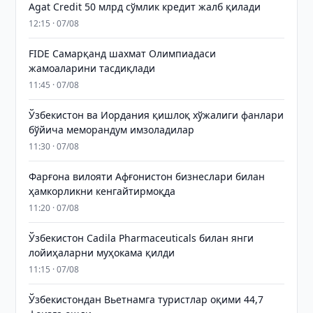
Agat Credit 50 млрд сўмлик кредит жалб қилади
12:15 · 07/08
FIDE Самарқанд шахмат Олимпиадаси
жамоаларини тасдиқлади
11:45 · 07/08
Ўзбекистон ва Иордания қишлоқ хўжалиги фанлари
бўйича меморандум имзоладилар
11:30 · 07/08
Фарғона вилояти Афғонистон бизнеслари билан
ҳамкорликни кенгайтирмоқда
11:20 · 07/08
Ўзбекистон Cadila Pharmaceuticals билан янги
лойиҳаларни муҳокама қилди
11:15 · 07/08
Ўзбекистондан Вьетнамга туристлар оқими 44,7