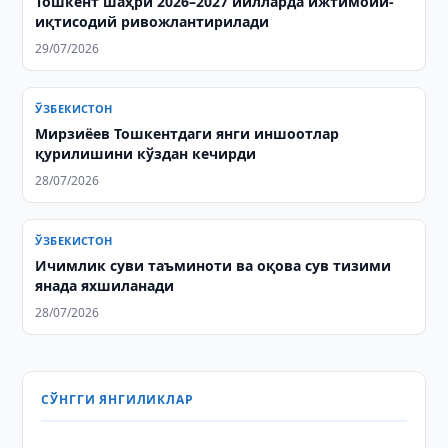
Тошкент шаҳри 2026–2027 йилларда ижтимоий-
иқтисодий ривожлантирилади
29/07/2026
ЎЗБЕКИСТОН
Мирзиёев Тошкентдаги янги иншоотлар
қурилишини кўздан кечирди
28/07/2026
ЎЗБЕКИСТОН
Ичимлик суви таъминоти ва оқова сув тизими
янада яхшиланади
28/07/2026
СЎНГГИ ЯНГИЛИКЛАР