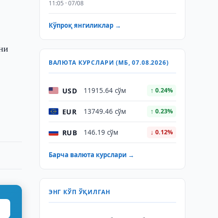
11:05 · 07/08
Кўпроқ янгиликлар →
ни
ВАЛЮТА КУРСЛАРИ (МБ, 07.08.2026)
а
USD
11915.64 сўм
↑ 0.24%
EUR
13749.46 сўм
↑ 0.23%
RUB
146.19 сўм
↓ 0.12%
Барча валюта курслари →
ЭНГ КЎП ЎҚИЛГАН