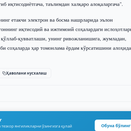
иб иқтисодиётгача, таълимдан халқаро алоқаларгача".
инг етакчи электрон ва босма нашрларида эълон
тоннинг иқтисодий ва ижтимоий соҳалардаги ислоҳотлар
 қўллаб-қувватлаши, унинг ривожланишига, жумладан,
би соҳаларда ҳар томонлама ёрдам кўрсатишини алоҳид
Ҳаволани нусхалаш
г
Обуна бўлинг
 тезкор янгиликларни ўзингизга қулай