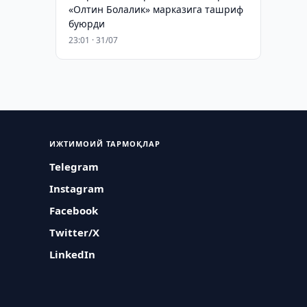
«Олтин Болалик» марказига ташриф
буюрди
23:01 · 31/07
ИЖТИМОИЙ ТАРМОҚЛАР
Telegram
Instagram
Facebook
Twitter/X
LinkedIn