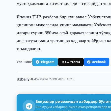
мустаҳкамлашга хизмат қилади – сиёсийдан торт
Япония ТИВ раҳбари бир кун аввал Ўзбекистонн
қилинган мақоласида унинг мамлакати Ўзбекис
илгари суриш бўйича саъй-ҳаракатларини тўлиқ
инфратузилмани яратиш ва кадрлар тайёрлаш ка
таъкидлаган.
Улашиш:
Telegram
Twitter/X
Facebook
UzDaily
·
👁 452 views
·
27.08.2025 · 15:15
Воқеалар ривожидан хабардор бўлин
Энг муҳим хабарлар, эксклюзив репортажлар ва