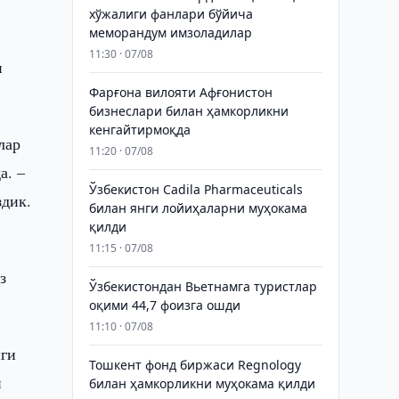
хўжалиги фанлари бўйича
меморандум имзоладилар
11:30 · 07/08
н
Фарғона вилояти Афғонистон
бизнеслари билан ҳамкорликни
кенгайтирмоқда
лар
11:20 · 07/08
а. –
Ўзбекистон Cadila Pharmaceuticals
здик.
билан янги лойиҳаларни муҳокама
қилди
11:15 · 07/08
з
Ўзбекистондан Вьетнамга туристлар
оқими 44,7 фоизга ошди
11:10 · 07/08
иги
Тошкент фонд биржаси Regnology
и
билан ҳамкорликни муҳокама қилди