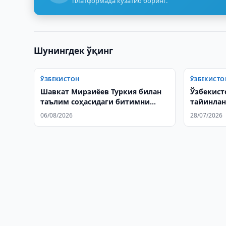
платформада кузатиб боринг.
Шунингдек ўқинг
ЎЗБЕКИСТОН
ЎЗБЕКИСТО
Шавкат Мирзиёев Туркия билан
Ўзбекист
таълим соҳасидаги битимни
тайинлан
тасдиқлади
элчилард
06/08/2026
28/07/2026
қабул қи