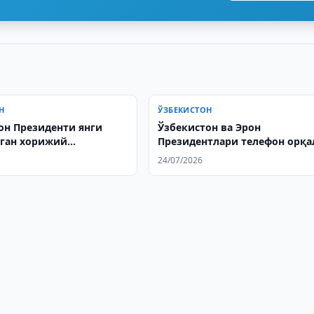
Н
ЎЗБЕКИСТОН
он Президенти янги
Ўзбекистон ва Эрон
ган хорижий
Президентлари телефон орқа
ан ишонч ёрлиқларини
мулоқот қилдилар
24/07/2026
лди