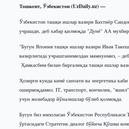
Тошкент, Ўзбекистон (UzDaily.uz) —
Ўзбекистон ташқи ишлар вазири Бахтиёр Саидо
учрашди, деб хабар қилмоқда "Дунё" АА мухбир
"Бугун Япония ташқи ишлар вазири Ивая Таке
вазирлигида учрашганимиздан мамнунмиз, – деб
Ҳамкасбим билан биргаликда ташқи ишлар вази
Ҳозирги кунда кимё саноати ва энергетика каби
оширмоқдамиз. IТ, транспорт, кончилик, "яшил
учун жозибадор йўналишлар бўлиб қолмоқда.
Бугун биз имзолаган Ўзбекистон Республикаси
ўртасидаги Стратегик диалог бўйича Қўшма ко