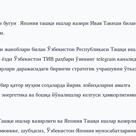
в бугун Япония ташқи ишлар вазири Ивая Такеши била
и.
ши жаноблари билан Ўзбекистон Республикаси Ташқи иш
 ёзди Ўзбекистон ТИВ раҳбари ўзининг telegram каналид
рлари даражасидаги биринчи стратегик учрашувни ўтка
 бир қатор муҳим соҳаларда йирик лойиҳаларни амалга
" энергетика ва бошқа йўналишлар келгуси ҳамкорлигими
 Ташқи ишлар вазирлиги ва Япония Ташқи ишлар вазирл
ммюнике, шубҳасиз, Ўзбекистон-Япония муносабатларин