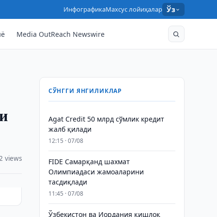
Инфографика
Махсус лойиҳалар
Ўз
нё
Media OutReach Newswire
СЎНГГИ ЯНГИЛИКЛАР
и
Agat Credit 50 млрд сўмлик кредит
жалб қилади
12:15 · 07/08
2 views
FIDE Самарқанд шахмат
Олимпиадаси жамоаларини
тасдиқлади
11:45 · 07/08
Ўзбекистон ва Иордания қишлоқ