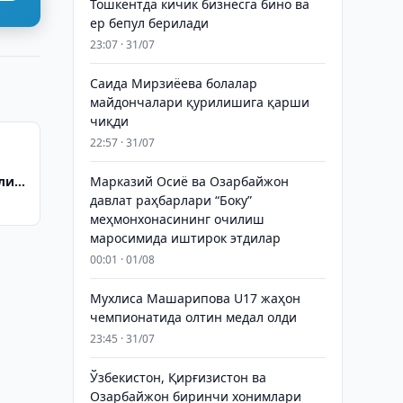
Тошкентда кичик бизнесга бино ва
ер бепул берилади
23:07 · 31/07
Саида Мирзиёева болалар
майдончалари қурилишига қарши
чиқди
22:57 · 31/07
ли
Марказий Осиё ва Озарбайжон
давлат раҳбарлари “Боку”
меҳмонхонасининг очилиш
маросимида иштирок этдилар
00:01 · 01/08
Мухлиса Машарипова U17 жаҳон
чемпионатида олтин медал олди
23:45 · 31/07
Ўзбекистон, Қирғизистон ва
Озарбайжон биринчи хонимлари