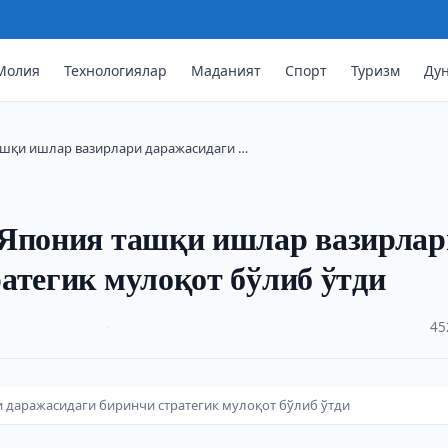
Молия
Технологиялар
Маданият
Спорт
Туризм
Ду
ашқи ишлар вазирлари даражасидаги …
 Япония ташқи ишлар вазирлар
атегик мулоқот бўлиб ўтди
·
45
 даражасидаги биринчи стратегик мулоқот бўлиб ўтди