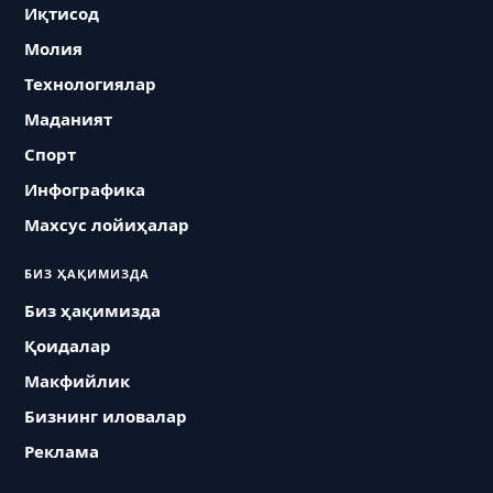
Иқтисод
Молия
Технологиялар
Маданият
Спорт
Инфографика
Махсус лойиҳалар
БИЗ ҲАҚИМИЗДА
Биз ҳақимизда
Қоидалар
Макфийлик
Бизнинг иловалар
Реклама