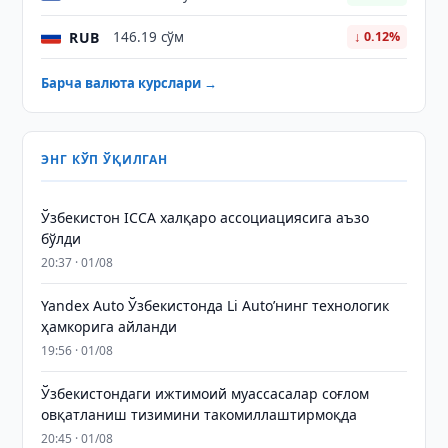
RUB
146.19 сўм
↓ 0.12%
Барча валюта курслари →
ЭНГ КЎП ЎҚИЛГАН
Ўзбекистон ICCA халқаро ассоциациясига аъзо
бўлди
20:37 · 01/08
Yandex Auto Ўзбекистонда Li Auto’нинг технологик
ҳамкорига айланди
19:56 · 01/08
Ўзбекистондаги ижтимоий муассасалар соғлом
овқатланиш тизимини такомиллаштирмоқда
20:45 · 01/08