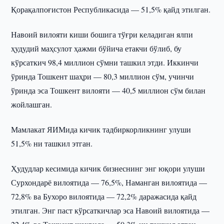
Қорақалпоғистон Республикасида — 51,5% қайд этилган.
Навоий вилояти киши бошига тўғри келадиган ялпи
ҳудудий маҳсулот ҳажми бўйича етакчи бўлиб, бу
кўрсаткич 98,4 миллион сўмни ташкил этди. Иккинчи
ўринда Тошкент шаҳри — 80,3 миллион сўм, учинчи
ўринда эса Тошкент вилояти — 40,5 миллион сўм билан
жойлашган.
Мамлакат ЯИМида кичик тадбиркорликнинг улуши
51,5% ни ташкил этган.
Ҳудудлар кесимида кичик бизнеснинг энг юқори улуши
Сурхондарё вилоятида — 76,5%, Наманган вилоятида —
72,8% ва Бухоро вилоятида — 72,2% даражасида қайд
этилган. Энг паст кўрсаткичлар эса Навоий вилоятида —