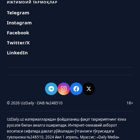
ИЖТИМОИЙ ТАРМОҚЛАР
Telegram
Instagram
Facebook
Twitter/X
LinkedIn
© 2026 UzDaily · ОАВ №248510
18+
UzDaily.uz материалларидан фойдаланиш фақат таҳририятнинг ёзма
рухсати билан амалга оширилади. Интернет-оммавий ахборот
воситаси сифатида давлат рўйхатидан ўтганлиги тўғрисидаги
гувоҳнома №248510, 2024 йил 1 апрель. Муассис: «Daily Media»