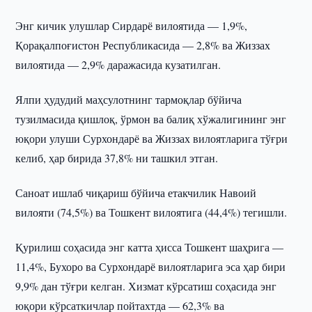
Энг кичик улушлар Сирдарё вилоятида — 1,9%,
Қорақалпоғистон Республикасида — 2,8% ва Жиззах
вилоятида — 2,9% даражасида кузатилган.
Ялпи ҳудудий маҳсулотнинг тармоқлар бўйича
тузилмасида қишлоқ, ўрмон ва балиқ хўжалигининг энг
юқори улуши Сурхондарё ва Жиззах вилоятларига тўғри
келиб, ҳар бирида 37,8% ни ташкил этган.
Саноат ишлаб чиқариш бўйича етакчилик Навоий
вилояти (74,5%) ва Тошкент вилоятига (44,4%) тегишли.
Қурилиш соҳасида энг катта ҳисса Тошкент шаҳрига —
11,4%, Бухоро ва Сурхондарё вилоятларига эса ҳар бири
9,9% дан тўғри келган. Хизмат кўрсатиш соҳасида энг
юқори кўрсаткичлар пойтахтда — 62,3% ва