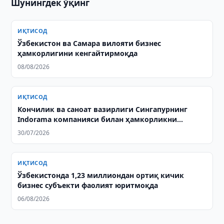
Шунингдек ўқинг
ИҚТИСОД
Ўзбекистон ва Самара вилояти бизнес
ҳамкорлигини кенгайтирмоқда
08/08/2026
ИҚТИСОД
Кончилик ва саноат вазирлиги Cингапурнинг
Indorama компанияси билан ҳамкорликни
муҳокама қилди
30/07/2026
ИҚТИСОД
Ўзбекистонда 1,23 миллиондан ортиқ кичик
бизнес субъекти фаолият юритмоқда
06/08/2026