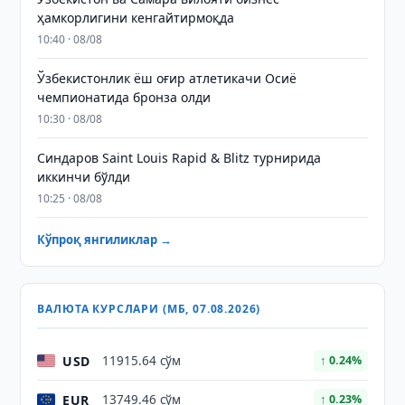
ҳамкорлигини кенгайтирмоқда
10:40 · 08/08
Ўзбекистонлик ёш оғир атлетикачи Осиё
чемпионатида бронза олди
10:30 · 08/08
Синдаров Saint Louis Rapid & Blitz турнирида
иккинчи бўлди
10:25 · 08/08
Кўпроқ янгиликлар →
ВАЛЮТА КУРСЛАРИ (МБ, 07.08.2026)
USD
11915.64 сўм
↑ 0.24%
EUR
13749.46 сўм
↑ 0.23%