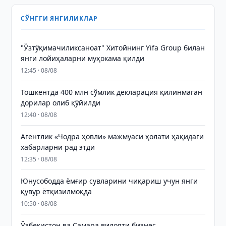
СЎНГГИ ЯНГИЛИКЛАР
"Ўзтўқимачиликсаноат" Хитойнинг Yifa Group билан
янги лойиҳаларни муҳокама қилди
12:45 · 08/08
Тошкентда 400 млн сўмлик декларация қилинмаган
дорилар олиб қўйилди
12:40 · 08/08
Агентлик «Чодра ҳовли» мажмуаси ҳолати ҳақидаги
хабарларни рад этди
12:35 · 08/08
Юнусободда ёмғир сувларини чиқариш учун янги
қувур ётқизилмоқда
10:50 · 08/08
Ўзбекистон ва Самара вилояти бизнес