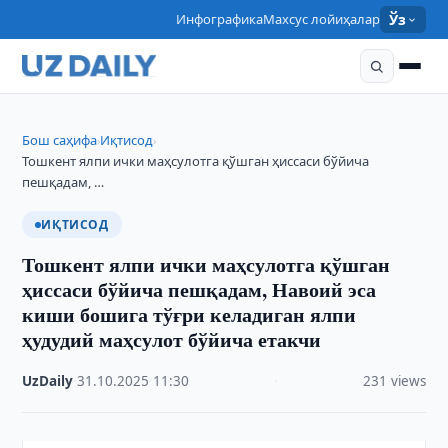
Инфографика
Махсус лойиҳалар
Ўз
Бош саҳифа
Иқтисод
›
›
Тошкент ялпи ички маҳсулотга қўшган ҳиссаси бўйича
пешқадам, …
ИҚТИСОД
Тошкент ялпи ички маҳсулотга қўшган
ҳиссаси бўйича пешқадам, Навоий эса
киши бошига тўғри келадиган ялпи
ҳудудий маҳсулот бўйича етакчи
UzDaily
·
31.10.2025
·
11:30
·
231 views