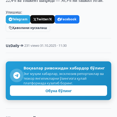
22,4% ва Тошкент шаҳрида — 50,3% ни ташкил этган.
Улашиш:
Telegram
Twitter/X
Facebook
Ҳаволани нусхалаш
UzDaily
·
👁 231 views
·
31.10.2025 · 11:30
Воқеалар ривожидан хабардор бўлинг
Энг муҳим хабарлар, эксклюзив репортажлар ва
тезкор янгиликларни ўзингизга қулай
платформада кузатиб боринг.
Обуна бўлинг