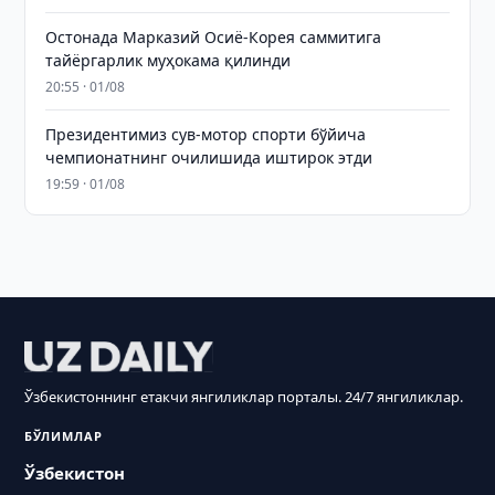
Остонада Марказий Осиё-Корея саммитига
тайёргарлик муҳокама қилинди
20:55 · 01/08
Президентимиз сув-мотор спорти бўйича
чемпионатнинг очилишида иштирок этди
19:59 · 01/08
Ўзбекистоннинг етакчи янгиликлар порталы. 24/7 янгиликлар.
БЎЛИМЛАР
Ўзбекистон