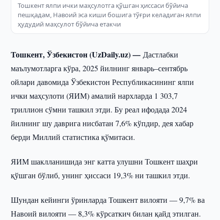
Тошкент ялпи ички маҳсулотга қўшган ҳиссаси бўйича
пешқадам, Навоий эса киши бошига тўғри келадиган ялпи
ҳудудий маҳсулот бўйича етакчи
Тошкент, Ўзбекистон (UzDaily.uz) —
Дастлабки
маълумотларга кўра, 2025 йилнинг январь–сентябрь
ойлари давомида Ўзбекистон Республикасининг ялпи
ички маҳсулоти (ЯИМ) амалий нархларда 1 303,7
триллион сўмни ташкил этди. Бу реал ифодада 2024
йилнинг шу даврига нисбатан 7,6% кўпдир, дея хабар
берди Миллий статистика қўмитаси.
ЯИМ шаклланишида энг катта улушни Тошкент шаҳри
қўшган бўлиб, унинг ҳиссаси 19,3% ни ташкил этди.
Шундан кейинги ўринларда Тошкент вилояти — 9,7% ва
Навоий вилояти — 8,3% кўрсаткич билан қайд этилган.