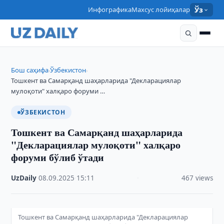
Инфографика
Махсус лойиҳалар
Ўз
Бош саҳифа
Ўзбекистон
›
›
Тошкент ва Самарқанд шаҳарларида "Декларациялар
мулоқоти" халқаро форуми …
ЎЗБЕКИСТОН
Тошкент ва Самарқанд шаҳарларида
"Декларациялар мулоқоти" халқаро
форуми бўлиб ўтади
UzDaily
·
08.09.2025
·
15:11
·
467 views
Тошкент ва Самарқанд шаҳарларида "Декларациялар