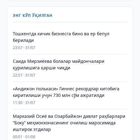
ЭНГ КЎП ЎҚИЛГАН
Тошкентда кичик бизнесга бино ва ер бепул
берилади
23:07 · 31/07
Саида Мирзиёева болалар майдончалари
қурилишига қарши чиқди
22:57 · 31/07
«Андижон полькаси» Гиннес рекордлар китобига
киритилиши учун 730 млн сўм ажратилди
11:30 · 31/07
Марказий Осиё ва Озарбайжон давлат раҳбарлари
“Боку” меҳмонхонасининг очилиш маросимида
иштирок этдилар
00:01 · 01/08