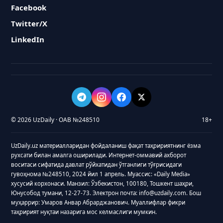
Facebook
Twitter/X
LinkedIn
© 2026 UzDaily · ОАВ №248510
18+
UzDaily.uz материалларидан фойдаланиш фақат таҳририятнинг ёзма
рухсати билан амалга оширилади. Интернет-оммавий ахборот
воситаси сифатида давлат рўйхатидан ўтганлиги тўғрисидаги
гувоҳнома №248510, 2024 йил 1 апрель. Муассис: «Daily Media»
хусусий корхонаси. Манзил: Ўзбекистон, 100180, Тошкент шаҳри,
Юнусобод тумани, 12-27-73. Электрон почта: info@uzdaily.com. Бош
муҳаррир: Умаров Анвар Абрарджанович. Муаллифлар фикри
таҳририят нуқтаи назарига мос келмаслиги мумкин.