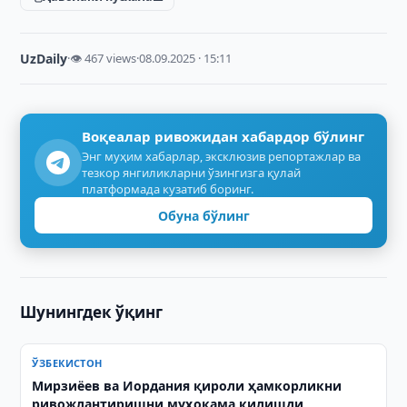
UzDaily
·
👁 467 views
·
08.09.2025 · 15:11
Воқеалар ривожидан хабардор бўлинг
Энг муҳим хабарлар, эксклюзив репортажлар ва
тезкор янгиликларни ўзингизга қулай
платформада кузатиб боринг.
Обуна бўлинг
Шунингдек ўқинг
ЎЗБЕКИСТОН
Мирзиёев ва Иордания қироли ҳамкорликни
ривожлантиришни муҳокама қилишди