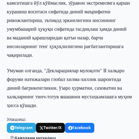
камситишга йўл қўймаслик, зўравон экстремизмга қарши
курашиш воситаси сифатида диний маърифатни
ривожлантириш, эътиқод эркинлигини инсоннинг
умумбашарий ҳуқуқи сифатида тасдиқлаш ҳамда диний
ва маданий қарашларидан қатъи назар, барча
инсонларнинг тенг ҳуқуқлилигини рағбатлантиришга
чақирилади.
Умуман олганда, "Декларациялар мулоқоти" II халқаро
форуми натижалари глобал хилма-хиллик шароитида
диний бағрикенгликни, ўзаро ҳурматни, саховатни ва
халқларнинг тинч-тотув яшашини мустаҳкамлашга муҳим
ҳисса қўшади.
Улашиш:
Telegram
Twitter/X
Facebook
Ҳаволани нусхалаш