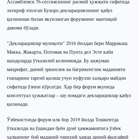
Ассамблеяси 76-сессиясининг расмий ҳужжати сифатида
эътироф этилган Бухоро декларациясининг қабул
қилиниши билан якунланган форумнинг мантиқий
давоми бўлади.
"Декларациялар мулоқоти" 2016 йилдан бери Марракаш,
Макка, Жакарта, Потомак ва Пунта дел Эсте каби
шаҳарларда ўтказилиб келинмоқда. Бу анжуман
маърифат, диний эркинлик ва бағрикенглик маданияти
ғояларини тарғиб қилиш учун нуфузли халқаро майдон
сифатида ўзини кўрсатди. Ҳар бир форум якунида
консептуал ҳужжатлар – шу номдаги декларациялар қабул
қилинади.
Ўзбекистонда форум илк бор 2019 йилда Тошкентда
ўтказилди ва ўшандан буён дунё ҳамжамиятига ўзбек
халқининг бой маданий-тарихий ҳамда диний-фалсафий