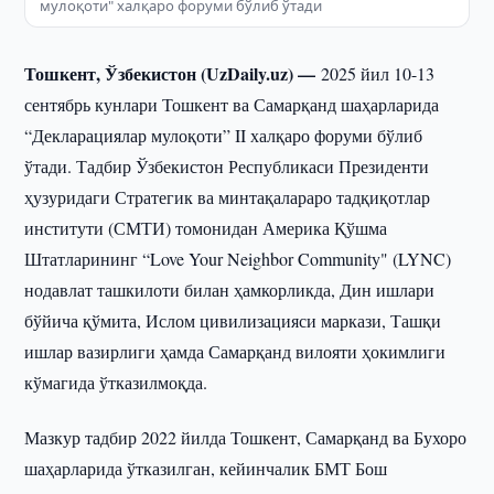
мулоқоти" халқаро форуми бўлиб ўтади
Тошкент, Ўзбекистон (UzDaily.uz) —
2025 йил 10-13
сентябрь кунлари Тошкент ва Самарқанд шаҳарларида
“Декларациялар мулоқоти” II халқаро форуми бўлиб
ўтади. Тадбир Ўзбекистон Республикаси Президенти
ҳузуридаги Стратегик ва минтақалараро тадқиқотлар
институти (СМТИ) томонидан Америка Қўшма
Штатларининг “Love Your Neighbor Community" (LYNC)
нодавлат ташкилоти билан ҳамкорликда, Дин ишлари
бўйича қўмита, Ислом цивилизацияси маркази, Ташқи
ишлар вазирлиги ҳамда Самарқанд вилояти ҳокимлиги
кўмагида ўтказилмоқда.
Мазкур тадбир 2022 йилда Тошкент, Самарқанд ва Бухоро
шаҳарларида ўтказилган, кейинчалик БМТ Бош