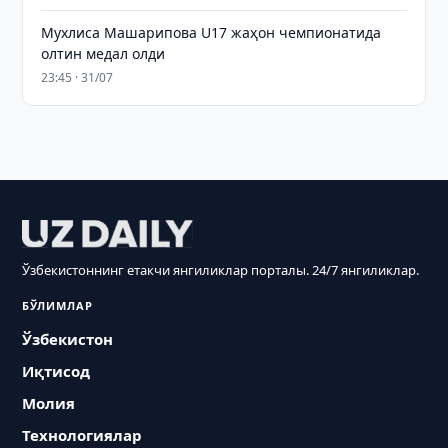
Мухлиса Машарипова U17 жаҳон чемпионатида
олтин медал олди
23:45 · 31/07
Ўзбекистоннинг етакчи янгиликлар порталы. 24/7 янгиликлар.
БЎЛИМЛАР
Ўзбекистон
Иқтисод
Молия
Технологиялар