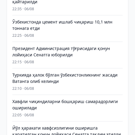
қайтарилди
22:35 · 06/08
Ўзбекистонда цемент ишлаб чиқариш 10,1 млн
тоннага етди
22:25 · 06/08
Президент Администрация тўғрисидаги қонун
лойиҳаси Сенатга юборилди
22:15 · 06/08
Туркияда ҳалок бўлган ўзбекистонликнинг жасади
Ватанга олиб келинди
22:10 · 06/08
Хавфли чиқиндиларни бошқариш самарадорлиги
оширилади
22:05 · 06/08
Йўл ҳаракати хавфсизлигини оширишга
қаратилган қонун лойиҳаси Сенатга тақдим этилди