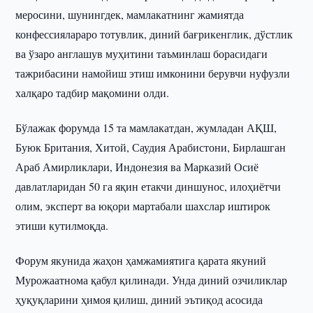
меросини, шунингдек, мамлакатнинг жамиятда
конфессиялараро тотувлик, диний бағрикенглик, дўстлик
ва ўзаро англашув муҳитини таъминлаш борасидаги
тажрибасини намойиш этиш имконини берувчи нуфузли
халқаро тадбир мақомини олди.
Бўлажак форумда 15 та мамлакатдан, жумладан АҚШ,
Буюк Британия, Хитой, Саудия Арабистони, Бирлашган
Араб Амирликлари, Индонезия ва Марказий Осиё
давлатларидан 50 га яқин етакчи диншунос, илоҳиётчи
олим, эксперт ва юқори мартабали шахслар иштирок
этиши кутилмоқда.
Форум якунида жаҳон ҳамжамиятига қарата якуний
Мурожаатнома қабул қилинади. Унда диний озчиликлар
ҳуқуқларини ҳимоя қилиш, диний эътиқод асосида