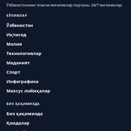
Ўзбекистоннинг етакчи янгиликлар порталы. 24/7 янгиликлар.
БЎЛИМЛАР
Ўзбекистон
Иқтисод
Молия
Технологиялар
Маданият
Спорт
Инфографика
Махсус лойиҳалар
БИЗ ҲАҚИМИЗДА
Биз ҳақимизда
Қоидалар