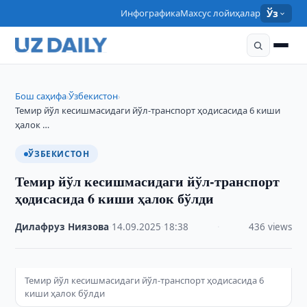
Инфографика
Махсус лойиҳалар
Ўз
Бош саҳифа
Ўзбекистон
›
›
Темир йўл кесишмасидаги йўл-транспорт ҳодисасида 6 киши
ҳалок …
ЎЗБЕКИСТОН
Темир йўл кесишмасидаги йўл-транспорт
ҳодисасида 6 киши ҳалок бўлди
Дилафруз Ниязова
·
14.09.2025
·
18:38
·
436 views
Темир йўл кесишмасидаги йўл-транспорт ҳодисасида 6
киши ҳалок бўлди