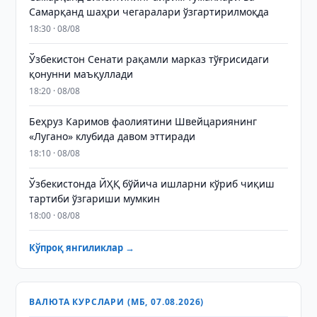
Самарқанд шаҳри чегаралари ўзгартирилмоқда
18:30 · 08/08
Ўзбекистон Сенати рақамли марказ тўғрисидаги
қонунни маъқуллади
18:20 · 08/08
Беҳруз Каримов фаолиятини Швейцариянинг
«Лугано» клубида давом эттиради
18:10 · 08/08
Ўзбекистонда ЙҲҚ бўйича ишларни кўриб чиқиш
тартиби ўзгариши мумкин
18:00 · 08/08
Кўпроқ янгиликлар →
ВАЛЮТА КУРСЛАРИ (МБ, 07.08.2026)