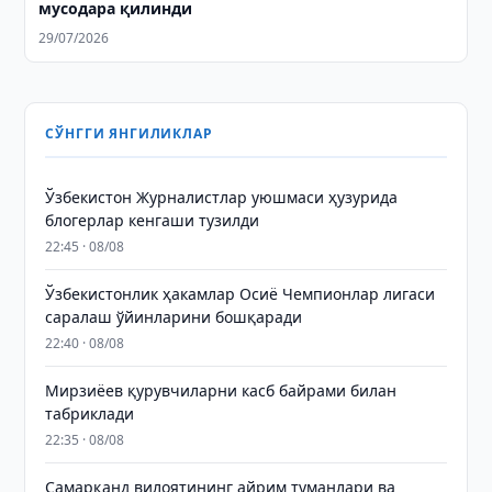
мусодара қилинди
29/07/2026
СЎНГГИ ЯНГИЛИКЛАР
Ўзбекистон Журналистлар уюшмаси ҳузурида
блогерлар кенгаши тузилди
22:45 · 08/08
Ўзбекистонлик ҳакамлар Осиё Чемпионлар лигаси
саралаш ўйинларини бошқаради
22:40 · 08/08
Мирзиёев қурувчиларни касб байрами билан
табриклади
22:35 · 08/08
Самарқанд вилоятининг айрим туманлари ва