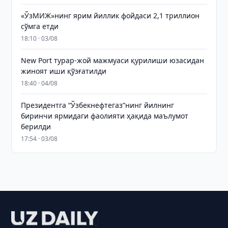
«ЎзМИЖ»нинг ярим йиллик фойдаси 2,1 триллион
сўмга етди
18:10 · 03/08
New Port турар-жой мажмуаси қурилиши юзасидан
жиноят иши қўзғатилди
18:40 · 04/08
Президентга “Ўзбекнефтегаз”нинг йилнинг
биринчи ярмидаги фаолияти ҳақида маълумот
берилди
17:54 · 03/08