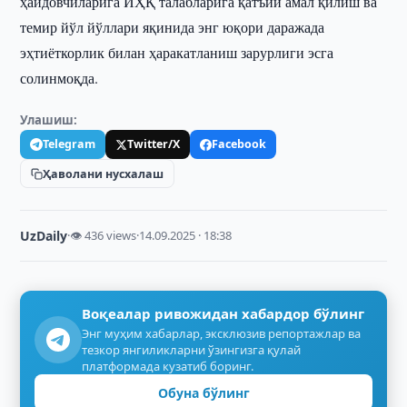
ҳайдовчиларига ЙҲҚ талабларига қатъий амал қилиш ва
темир йўл йўллари яқинида энг юқори даражада
эҳтиёткорлик билан ҳаракатланиш зарурлиги эсга
солинмоқда.
Улашиш:
Telegram
Twitter/X
Facebook
Ҳаволани нусхалаш
UzDaily
·
👁 436 views
·
14.09.2025 · 18:38
Воқеалар ривожидан хабардор бўлинг
Энг муҳим хабарлар, эксклюзив репортажлар ва
тезкор янгиликларни ўзингизга қулай
платформада кузатиб боринг.
Обуна бўлинг