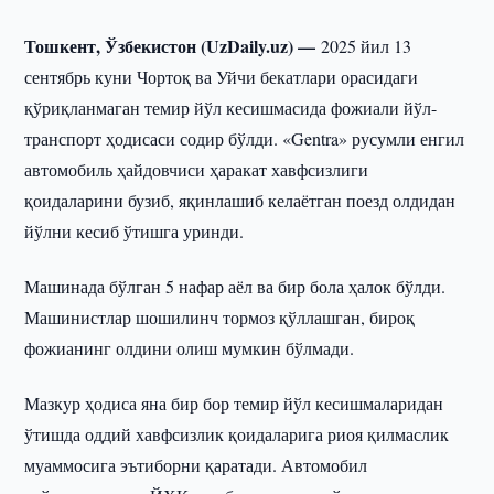
Тошкент, Ўзбекистон (UzDaily.uz) —
2025 йил 13
сентябрь куни Чортоқ ва Уйчи бекатлари орасидаги
қўриқланмаган темир йўл кесишмасида фожиали йўл-
транспорт ҳодисаси содир бўлди. «Gentra» русумли енгил
автомобиль ҳайдовчиси ҳаракат хавфсизлиги
қоидаларини бузиб, яқинлашиб келаётган поезд олдидан
йўлни кесиб ўтишга уринди.
Машинада бўлган 5 нафар аёл ва бир бола ҳалок бўлди.
Машинистлар шошилинч тормоз қўллашган, бироқ
фожианинг олдини олиш мумкин бўлмади.
Мазкур ҳодиса яна бир бор темир йўл кесишмаларидан
ўтишда оддий хавфсизлик қоидаларига риоя қилмаслик
муаммосига эътиборни қаратади. Автомобил