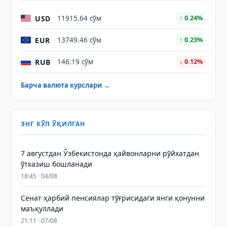
USD
11915.64 сўм
↑ 0.24%
EUR
13749.46 сўм
↑ 0.23%
RUB
146.19 сўм
↓ 0.12%
Барча валюта курслари →
ЭНГ КЎП ЎҚИЛГАН
7 августдан Ўзбекистонда ҳайвонларни рўйхатдан
ўтказиш бошланади
18:45 · 04/08
Сенат ҳарбий пенсиялар тўғрисидаги янги қонунни
маъқуллади
21:11 · 07/08