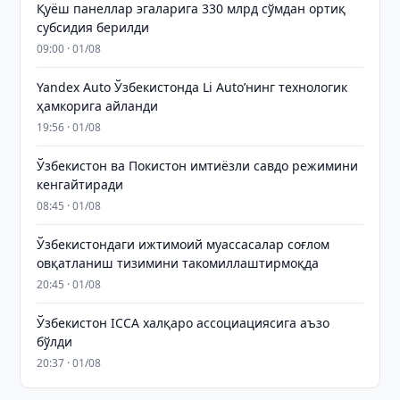
Қуёш панеллар эгаларига 330 млрд сўмдан ортиқ
субсидия берилди
09:00 · 01/08
Yandex Auto Ўзбекистонда Li Auto’нинг технологик
ҳамкорига айланди
19:56 · 01/08
Ўзбекистон ва Покистон имтиёзли савдо режимини
кенгайтиради
08:45 · 01/08
Ўзбекистондаги ижтимоий муассасалар соғлом
овқатланиш тизимини такомиллаштирмоқда
20:45 · 01/08
Ўзбекистон ICCA халқаро ассоциациясига аъзо
бўлди
20:37 · 01/08