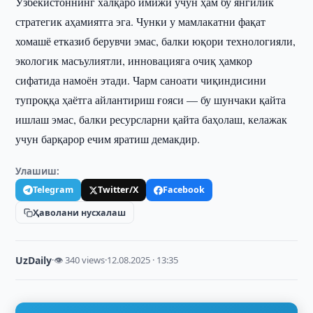
Ўзбекистоннинг халқаро имижи учун ҳам бу янгилик
стратегик аҳамиятга эга. Чунки у мамлакатни фақат
хомашё етказиб берувчи эмас, балки юқори технологияли,
экологик масъулиятли, инновацияга очиқ ҳамкор
сифатида намоён этади. Чарм саноати чиқиндисини
тупроққа ҳаётга айлантириш ғояси — бу шунчаки қайта
ишлаш эмас, балки ресурсларни қайта баҳолаш, келажак
учун барқарор ечим яратиш демакдир.
Улашиш:
Telegram
Twitter/X
Facebook
Ҳаволани нусхалаш
UzDaily
·
👁 340 views
·
12.08.2025 · 13:35