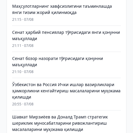
Маҳсулотларнинг хавфсизлигини таъминлашда
янги тизим жорий қилинмоқда
21:15 · 07/08
Сенат ҳарбий пенсиялар тўғрисидаги янги қонунни
маъқуллади
21:11 · 07/08
Сенат бозор назорати тўғрисидаги қонунни
маъқуллади
21:10 · 07/08
Ўзбекистон ва Россия Ички ишлар вазирликлари
ҳамкорликни кенгайтириш масалаларини муҳокама
қилишди
20:55 · 07/08
Шавкат Мирзиёев ва Доналд Трамп стратегик
шериклик муносабатларини ривожлантириш
масалаларини муҳокама қилишди