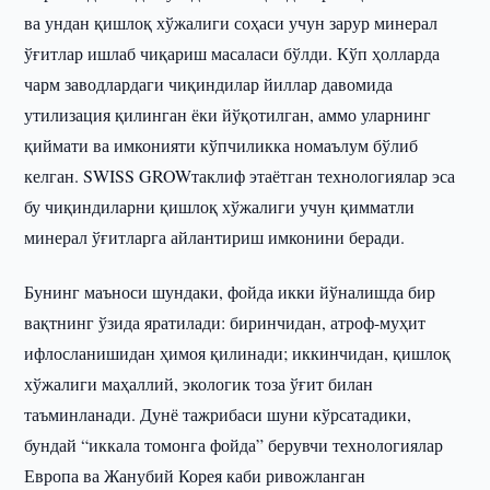
ва ундан қишлоқ хўжалиги соҳаси учун зарур минерал
ўғитлар ишлаб чиқариш масаласи бўлди. Кўп ҳолларда
чарм заводлардаги чиқиндилар йиллар давомида
утилизация қилинган ёки йўқотилган, аммо уларнинг
қиймати ва имконияти кўпчиликка номаълум бўлиб
келган. SWISS GROWтаклиф этаётган технологиялар эса
бу чиқиндиларни қишлоқ хўжалиги учун қимматли
минерал ўғитларга айлантириш имконини беради.
Бунинг маъноси шундаки, фойда икки йўналишда бир
вақтнинг ўзида яратилади: биринчидан, атроф-муҳит
ифлосланишидан ҳимоя қилинади; иккинчидан, қишлоқ
хўжалиги маҳаллий, экологик тоза ўғит билан
таъминланади. Дунё тажрибаси шуни кўрсатадики,
бундай “иккала томонга фойда” берувчи технологиялар
Европа ва Жанубий Корея каби ривожланган