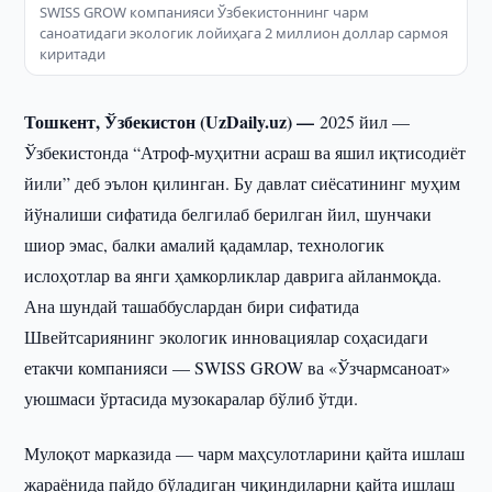
SWISS GROW компанияси Ўзбекистоннинг чарм
саноатидаги экологик лойиҳага 2 миллион доллар сармоя
киритади
Тошкент, Ўзбекистон (UzDaily.uz) —
2025 йил —
Ўзбекистонда “Атроф-муҳитни асраш ва яшил иқтисодиёт
йили” деб эълон қилинган. Бу давлат сиёсатининг муҳим
йўналиши сифатида белгилаб берилган йил, шунчаки
шиор эмас, балки амалий қадамлар, технологик
ислоҳотлар ва янги ҳамкорликлар даврига айланмоқда.
Ана шундай ташаббуслардан бири сифатида
Швейтсариянинг экологик инновациялар соҳасидаги
етакчи компанияси — SWISS GROW ва «Ўзчармсаноат»
уюшмаси ўртасида музокаралар бўлиб ўтди.
Мулоқот марказида — чарм маҳсулотларини қайта ишлаш
жараёнида пайдо бўладиган чиқиндиларни қайта ишлаш