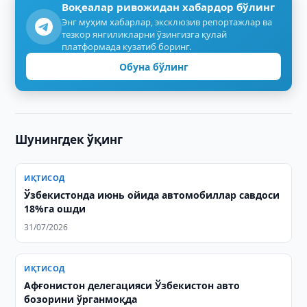
Воқеалар ривожидан хабардор бўлинг
Энг муҳим хабарлар, эксклюзив репортажлар ва
тезкор янгиликларни ўзингизга қулай
платформада кузатиб боринг.
Обуна бўлинг
Шунингдек ўқинг
ИҚТИСОД
Ўзбекистонда июнь ойида автомобиллар савдоси
18%га ошди
31/07/2026
ИҚТИСОД
Афғонистон делегацияси Ўзбекистон авто
бозорини ўрганмоқда