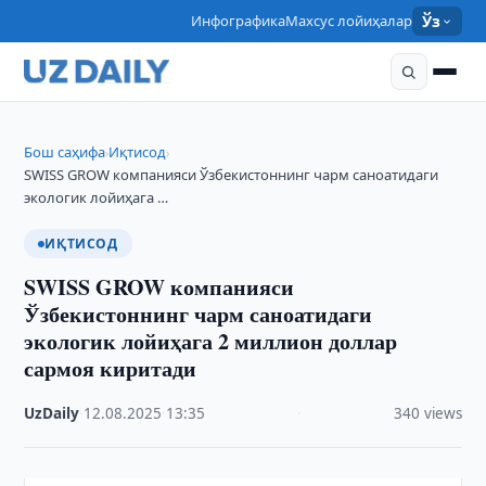
Инфографика
Махсус лойиҳалар
Ўз
Бош саҳифа
Иқтисод
›
›
SWISS GROW компанияси Ўзбекистоннинг чарм саноатидаги
экологик лойиҳага …
ИҚТИСОД
SWISS GROW компанияси
Ўзбекистоннинг чарм саноатидаги
экологик лойиҳага 2 миллион доллар
сармоя киритади
UzDaily
·
12.08.2025
·
13:35
·
340 views