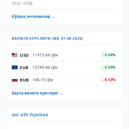
20:43 · 07/08
Кўпроқ янгиликлар →
ВАЛЮТА КУРСЛАРИ (МБ, 07.08.2026)
USD
11915.64 сўм
↑ 0.24%
EUR
13749.46 сўм
↑ 0.23%
RUB
146.19 сўм
↓ 0.12%
Барча валюта курслари →
ЭНГ КЎП ЎҚИЛГАН