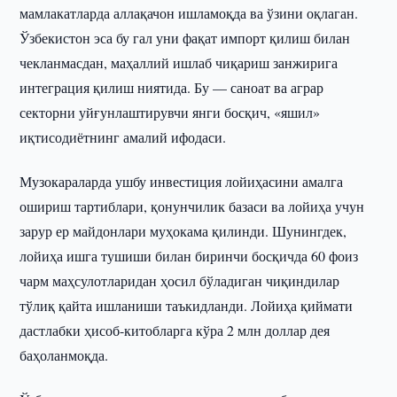
мамлакатларда аллақачон ишламоқда ва ўзини оқлаган.
Ўзбекистон эса бу гал уни фақат импорт қилиш билан
чекланмасдан, маҳаллий ишлаб чиқариш занжирига
интеграция қилиш ниятида. Бу — саноат ва аграр
секторни уйғунлаштирувчи янги босқич, «яшил»
иқтисодиётнинг амалий ифодаси.
Музокараларда ушбу инвестиция лойиҳасини амалга
ошириш тартиблари, қонунчилик базаси ва лойиҳа учун
зарур ер майдонлари муҳокама қилинди. Шунингдек,
лойиҳа ишга тушиши билан биринчи босқичда 60 фоиз
чарм маҳсулотларидан ҳосил бўладиган чиқиндилар
тўлиқ қайта ишланиши таъкидланди. Лойиҳа қиймати
дастлабки ҳисоб-китобларга кўра 2 млн доллар дея
баҳоланмоқда.