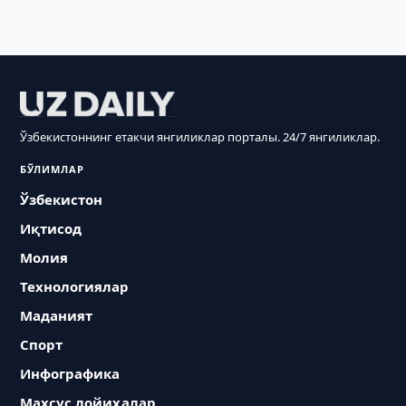
Ўзбекистоннинг етакчи янгиликлар порталы. 24/7 янгиликлар.
БЎЛИМЛАР
Ўзбекистон
Иқтисод
Молия
Технологиялар
Маданият
Спорт
Инфографика
Махсус лойиҳалар