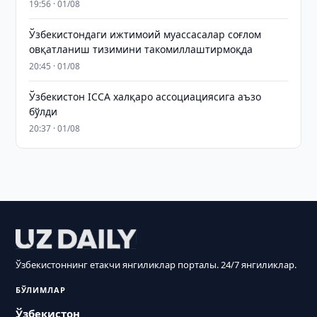
19:56 · 01/08
Ўзбекистондаги ижтимоий муассасалар соғлом
овқатланиш тизимини такомиллаштирмоқда
20:45 · 01/08
Ўзбекистон ICCA халқаро ассоциациясига аъзо
бўлди
20:37 · 01/08
Ўзбекистоннинг етакчи янгиликлар порталы. 24/7 янгиликлар.
БЎЛИМЛАР
Ўзбекистон