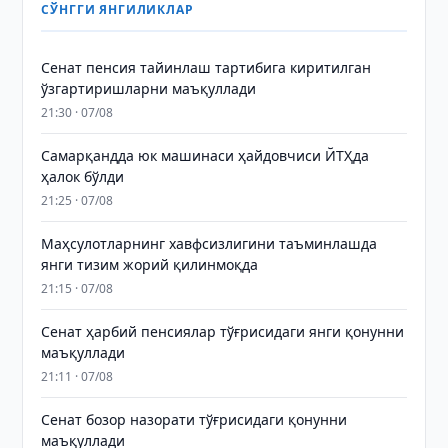
СЎНГГИ ЯНГИЛИКЛАР
Сенат пенсия тайинлаш тартибига киритилган
ўзгартиришларни маъқуллади
21:30 · 07/08
Самарқандда юк машинаси ҳайдовчиси ЙТҲда
ҳалок бўлди
21:25 · 07/08
Маҳсулотларнинг хавфсизлигини таъминлашда
янги тизим жорий қилинмоқда
21:15 · 07/08
Сенат ҳарбий пенсиялар тўғрисидаги янги қонунни
маъқуллади
21:11 · 07/08
Сенат бозор назорати тўғрисидаги қонунни
маъқуллади