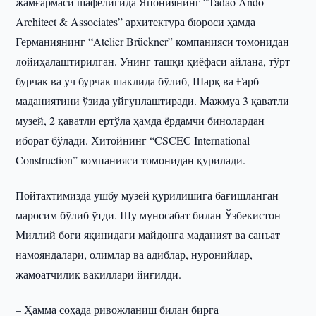
жамғармаси шафелигида Япониянинг “Tadao Ando
Architect & Associates” архитектура бюроси ҳамда
Германиянинг “Atelier Brückner” компанияси томонидан
лойиҳалаштирилган. Унинг ташқи қиёфаси айлана, тўрт
бурчак ва уч бурчак шаклида бўлиб, Шарқ ва Ғарб
маданиятини ўзида уйғунлаштиради. Мажмуа 3 қаватли
музей, 2 қаватли ертўла ҳамда ёрдамчи бинолардан
иборат бўлади. Хитойнинг “CSCEC International
Construction” компанияси томонидан қурилади.
Пойтахтимизда ушбу музей қурилишига бағишланган
маросим бўлиб ўтди. Шу муносабат билан Ўзбекистон
Миллий боғи яқинидаги майдонга маданият ва санъат
намояндалари, олимлар ва адиблар, нуронийлар,
жамоатчилик вакиллари йиғилди.
– Ҳамма соҳада ривожланиш билан бирга