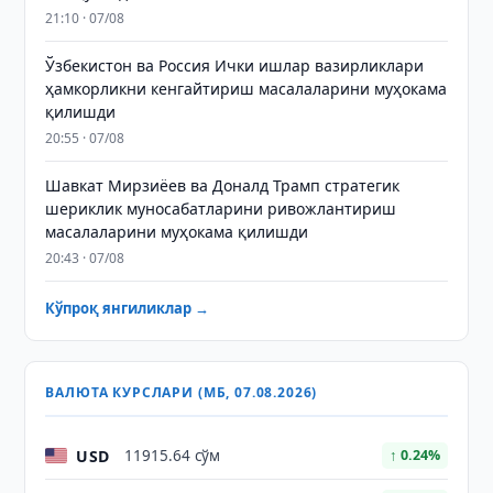
21:10 · 07/08
Ўзбекистон ва Россия Ички ишлар вазирликлари
ҳамкорликни кенгайтириш масалаларини муҳокама
қилишди
20:55 · 07/08
Шавкат Мирзиёев ва Доналд Трамп стратегик
шериклик муносабатларини ривожлантириш
масалаларини муҳокама қилишди
20:43 · 07/08
Кўпроқ янгиликлар →
ВАЛЮТА КУРСЛАРИ (МБ, 07.08.2026)
USD
11915.64 сўм
↑ 0.24%