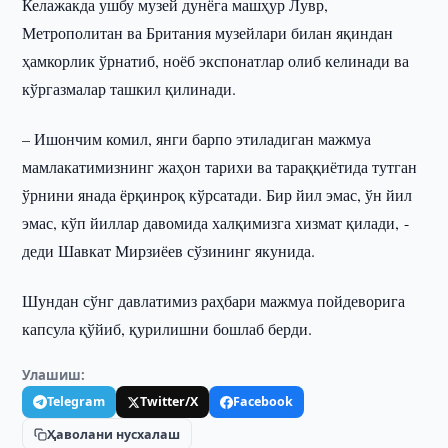
Келажакда ушбу музей дунёга машҳур Лувр,
Метрополитан ва Британия музейлари билан яқиндан
ҳамкорлик ўрнатиб, ноёб экспонатлар олиб келинади ва
кўргазмалар ташкил қилинади.
– Ишончим комил, янги барпо этиладиган мажмуа
мамлакатимизнинг жаҳон тарихи ва тараққиётида тутган
ўрнини янада ёрқинроқ кўрсатади. Бир йил эмас, ўн йил
эмас, кўп йиллар давомида халқимизга хизмат қилади, -
деди Шавкат Мирзиёев сўзининг якунида.
Шундан сўнг давлатимиз раҳбари мажмуа пойдеворига
капсула қўйиб, қурилишни бошлаб берди.
Улашиш:
Telegram
Twitter/X
Facebook
Ҳаволани нусхалаш