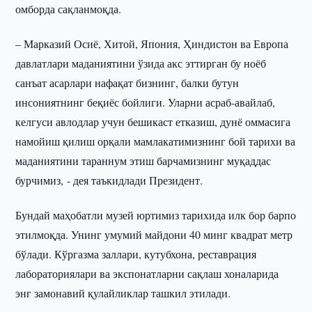
омборда сақланмоқда.
– Марказий Осиё, Хитой, Япония, Ҳиндистон ва Европа
давлатлари маданиятини ўзида акс эттирган бу ноёб
санъат асарлари нафақат бизнинг, балки бутун
инсониятнинг беқиёс бойлиги. Уларни асраб-авайлаб,
келгуси авлодлар учун бешикаст етказиш, дунё оммасига
намойиш қилиш орқали мамлакатимизнинг бой тарихи ва
маданиятини тараннум этиш барчамизнинг муқаддас
бурчимиз, - дея таъкидлади Президент.
Бундай маҳобатли музей юртимиз тарихида илк бор барпо
этилмоқда. Унинг умумий майдони 40 минг квадрат метр
бўлади. Кўргазма заллари, кутубхона, реставрация
лабораториялари ва экспонатларни сақлаш хоналарида
энг замонавий қулайликлар ташкил этилади.