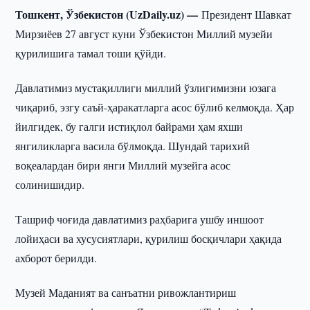
Тошкент, Ўзбекистон (UzDaily.uz) —
Президент Шавкат
Мирзиёев 27 август куни Ўзбекистон Миллий музейи
қурилишига тамал тоши қўйди.
Давлатимиз мустақиллиги миллий ўзлигимизни юзага
чиқариб, эзгу саъй-ҳаракатларга асос бўлиб келмоқда. Ҳар
йилгидек, бу галги истиқлол байрами ҳам яхши
янгиликларга васила бўлмоқда. Шундай тарихий
воқеалардан бири янги Миллий музейга асос
солинишидир.
Ташриф чоғида давлатимиз раҳбарига ушбу иншоот
лойиҳаси ва хусусиятлари, қурилиш босқичлари ҳақида
ахборот берилди.
Музей Маданият ва санъатни ривожлантириш