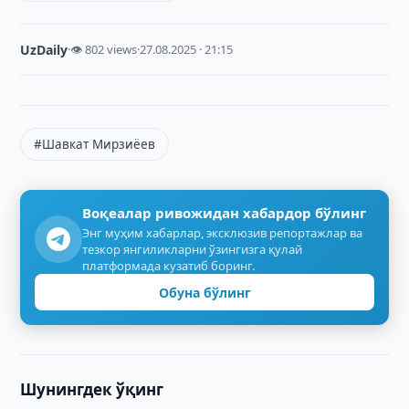
UzDaily
·
👁 802 views
·
27.08.2025 · 21:15
#Шавкат Мирзиёев
Воқеалар ривожидан хабардор бўлинг
Энг муҳим хабарлар, эксклюзив репортажлар ва
тезкор янгиликларни ўзингизга қулай
платформада кузатиб боринг.
Обуна бўлинг
Шунингдек ўқинг