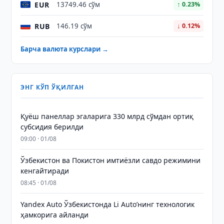
EUR
13749.46 сўм
↑ 0.23%
RUB
146.19 сўм
↓ 0.12%
Барча валюта курслари →
ЭНГ КЎП ЎҚИЛГАН
Қуёш панеллар эгаларига 330 млрд сўмдан ортиқ
субсидия берилди
09:00 · 01/08
Ўзбекистон ва Покистон имтиёзли савдо режимини
кенгайтиради
08:45 · 01/08
Yandex Auto Ўзбекистонда Li Auto’нинг технологик
ҳамкорига айланди