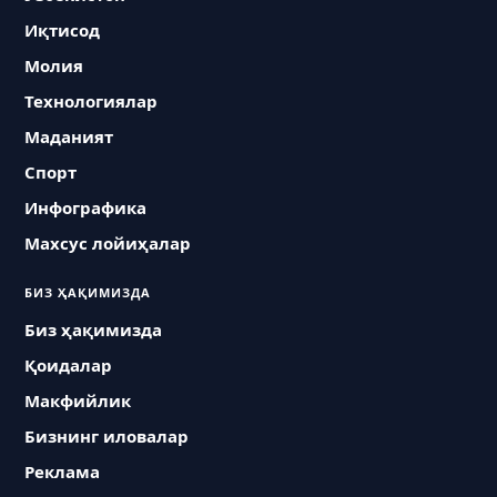
Иқтисод
Молия
Технологиялар
Маданият
Спорт
Инфографика
Махсус лойиҳалар
БИЗ ҲАҚИМИЗДА
Биз ҳақимизда
Қоидалар
Макфийлик
Бизнинг иловалар
Реклама