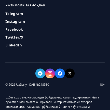
ИЖТИМОИЙ ТАРМОҚЛАР
Telegram
Instagram
Facebook
Twitter/X
LinkedIn
© 2026 UzDaily · ОАВ №248510
18+
UzDaily.uz материалларидан фойдаланиш фақат таҳририятнинг ёзма
рухсати билан амалга оширилади. Интернет-оммавий ахборот
воситаси сифатида давлат рўйхатидан ўтганлиги тўғрисидаги