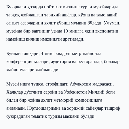
Бу орқали ҳозирда пойтахтимизнинг турли музейларида
тарқоқ жойлашган тарихий ашёлар, кўҳна ва замонавий
санъат асарларини яхлит кўриш мумкин бўлади. Умуман,
музейда бир вақтнинг ўзида 10 мингга яқин экспонатни
намойиш қилиш имконияти яратилади.
Бундан ташқари, 4 минг квадрат метр майдонда
конференция заллари, аудитория ва ресторанлар, болалар
майдончалари жойлашади.
Музей ишга тушса, атрофидаги Абулқосим мадрасаси,
Халқлар дўстлиги саройи ва Ўзбекистон Миллий боғи
билан бир жойда яхлит меъморий композицияга
айланади. Юртдошларимиз ва хорижий сайёҳлар ташриф
буюрадиган тематик туризм маскани бўлади.