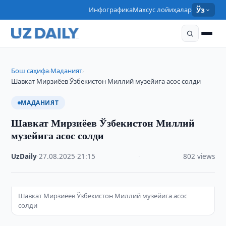
Инфографика
Махсус лойиҳалар
Ўз
Бош саҳифа
Маданият
›
›
Шавкат Мирзиёев Ўзбекистон Миллий музейига асос солди
МАДАНИЯТ
Шавкат Мирзиёев Ўзбекистон Миллий
музейига асос солди
UzDaily
·
27.08.2025
·
21:15
·
802 views
Шавкат Мирзиёев Ўзбекистон Миллий музейига асос
солди