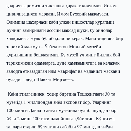
қадриятларимизни тиклашга ҳаракат қиляпмиз. Ислом
цивилизацияси маркази, Имом Бухорий мажмуаси,
Олимпия шаҳарчаси каби улкан иншоотлар қуряпмиз.
Бунинг замиридаги асосий мақсад шуки, бу бинолар
халқимизга мулк бўлиб қолиши керак. Мана энди яна бир
тарихий мажмуа – Ўзбекистон Миллий музейи
қурилишини бошлаяпмиз. Бу музей уч минг йиллик бой
тарихимизни одамларга, дунё ҳамжамиятига ва келажак
авлодга етказадиган илм-маърифат ва маданият маскани
бўлади, - деди Шавкат Мирзиёев.
Қайд этилганидек, ҳозир биргина Тошкентдаги 30 та
музейда 1 миллиондан зиёд экспонат бор. Уларнинг
100 минги Давлат санъат музейида бўлиб, шундан бор-
йўғи 2 минг 400 таси намойишга қўйилган. Кўргазма
заллари етарли бўлмагани сабабли 97 мингдан зиёди