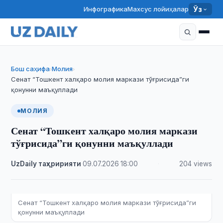
Инфографика
Махсус лойиҳалар
Ўз
Бош саҳифа
Молия
›
›
Сенат “Тошкент халқаро молия маркази тўғрисида”ги
қонунни маъқуллади
МОЛИЯ
Сенат “Тошкент халқаро молия маркази
тўғрисида”ги қонунни маъқуллади
UzDaily таҳририяти
·
09.07.2026
·
18:00
·
204 views
Сенат “Тошкент халқаро молия маркази тўғрисида”ги
қонунни маъқуллади