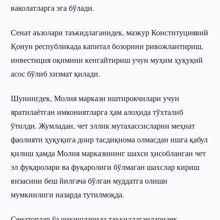
ваколатларга эга бўлади.
Сенат аъзолари таъкидлаганидек, мазкур Конституциявий
Қонун республикада капитал бозорини ривожлантириш,
инвестиция оқимини кенгайтириш учун муҳим ҳуқуқий
асос бўлиб хизмат қилади.
Шунингдек, Молия маркази иштирокчилари учун
яратилаётган имкониятларга ҳам алоҳида тўхталиб
ўтилди. Жумладан, чет эллик мутахассисларни меҳнат
фаолияти ҳуқуқига доир тасдиқнома олмасдан ишга қабул
қилиш ҳамда Молия марказининг шахси ҳисобланган чет
эл фуқаролари ва фуқаролиги бўлмаган шахслар кириш
визасини беш йилгача бўлган муддатга олиши
мумкинлиги назарда тутилмоқда.
Сенаторлар ўз чиқишларида таъкидлаганларидек,