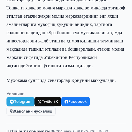
Тошкент халқаро молия маркази халқаро миқёсда эътироф
этилган етакчи жаҳон молия марказларининг энг яхши
амалиётларига мувофиқ ҳуқуқий аниқлик, тартибга
солишни олдиндан кўра билиш, суд мустақиллиги ҳамда
инвесторларни жалб этиш ва ҳимоя қилишни таъминлаш
мақсадида ташкил этилади ва бошқарилади, етакчи молия
маркази сифатида Ўзбекистон Республикаси
иқтисодиётининг ўсишига хизмат қилади.
Муҳокама сўнггида сенаторлар Қонунни маъқуллади.
Улашиш:
Telegram
Twitter/X
Facebook
Ҳаволани нусхалаш
UzDaily таҳририяти
·
👁 204 views
·
09.07.2026 · 18:00