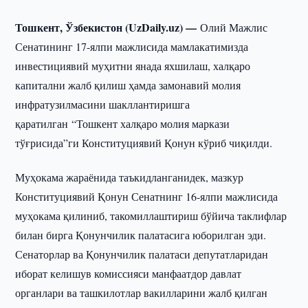
Тошкент, Ўзбекистон (UzDaily.uz) —
Олий Мажлис
Сенатининг 17-ялпи мажлисида мамлакатимизда
инвестициявий муҳитни янада яхшилаш, халқаро
капитални жалб қилиш ҳамда замонавий молия
инфратузилмасини шакллантиришга
қаратилган “Тошкент халқаро молия маркази
тўғрисида”ги Конституциявий Қонун кўриб чиқилди.
Муҳокама жараёнида таъкидланганидек, мазкур
Конституциявий Қонун Сенатнинг 16-ялпи мажлисида
муҳокама қилиниб, такомиллаштириш бўйича таклифлар
билан бирга Қонунчилик палатасига юборилган эди.
Сенаторлар ва Қонунчилик палатаси депутатларидан
иборат келишув комиссияси манфаатдор давлат
органлари ва ташкилотлар вакилларини жалб қилган