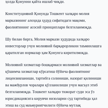
ҳолда Қонунни қайта ишлаб чиқди.
Конституциявий Қонунда Тошкент халқаро молия
марказининг алоҳида ҳудуд сифатидаги мақоми,
фаолиятининг асосий принциплари белгиланмоқда.
Шу билан бирга, Молия маркази ҳудудида халқаро
инвесторлар учун молиявий барқарорликни таъминлашга
қаратилган нормалар ҳам Қонунга киритилмоқда.
Молиявий хизматлар бошқармаси молиявий хизматлар ва
қўшимча хизматлар кўрсатиш бўйича фаолиятнинг
лицензияланиши, тартибга солиниши, назорат қилиниши
ва мажбурлов чоралари қўлланилиши учун масъул этиб
белгиланмоқда. Тошкент халқаро тижорат суди эса ўз
юрисдикциясига кирувчи низоларни суд тартибида ҳал
этиш ва суд маъмуриятчилиги бўйича мутлақ