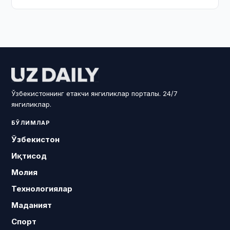
Ўзбекистоннинг етакчи янгиликлар порталы. 24/7
янгиликлар.
БЎЛИМЛАР
Ўзбекистон
Иқтисод
Молия
Технологиялар
Маданият
Спорт