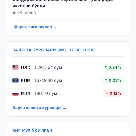
иккинчи бўлди
10:25 · 08/08
Кўпроқ янгиликлар →
ВАЛЮТА КУРСЛАРИ (МБ, 07.08.2026)
USD
11915.64 сўм
↑ 0.24%
EUR
13749.46 сўм
↑ 0.23%
RUB
146.19 сўм
↓ 0.12%
Барча валюта курслари →
ЭНГ КЎП ЎҚИЛГАН