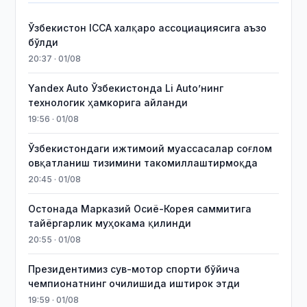
Ўзбекистон ICCA халқаро ассоциациясига аъзо
бўлди
20:37 · 01/08
Yandex Auto Ўзбекистонда Li Auto’нинг
технологик ҳамкорига айланди
19:56 · 01/08
Ўзбекистондаги ижтимоий муассасалар соғлом
овқатланиш тизимини такомиллаштирмоқда
20:45 · 01/08
Остонада Марказий Осиё-Корея саммитига
тайёргарлик муҳокама қилинди
20:55 · 01/08
Президентимиз сув-мотор спорти бўйича
чемпионатнинг очилишида иштирок этди
19:59 · 01/08