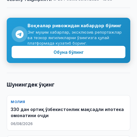
Воқеалар ривожидан хабардор бўлинг
Энг муҳим хабарлар, эксклюзив репортажлар
ва тезкор янгиликларни ўзингизга қулай
платформада кузатиб боринг.
Обуна бўлинг
Шунингдек ўқинг
МОЛИЯ
330 дан ортиқ ўзбекистонлик мақсадли ипотека
омонатини очди
06/08/2026