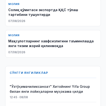
МОЛИЯ
Солиқ қўмитаси экспортда ҚҚС тўлаш
тартибини тушунтирди
07/08/2026
МОЛИЯ
Маҳсулотларнинг хавфсизлигини таъминлашда
янги тизим жорий қилинмоқда
07/08/2026
СЎНГГИ ЯНГИЛИКЛАР
"Ўзтўқимачиликсаноат" Хитойнинг Yifa Group
билан янги лойиҳаларни муҳокама қилди
12:45 · 08/08