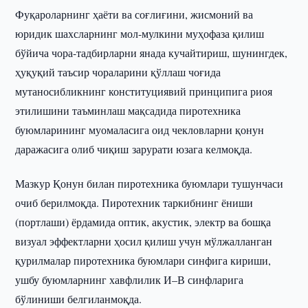
Фуқароларнинг ҳаёти ва соғлиғини, жисмоний ва
юридик шахсларнинг мол-мулкини муҳофаза қилиш
бўйича чора-тадбирларни янада кучайтириш, шунингдек,
ҳуқуқий таъсир чораларини қўллаш чоғида
мутаносибликнинг конституциявий принципига риоя
этилишини таъминлаш мақсадида пиротехника
буюмларининг муомаласига оид чекловларни қонун
даражасига олиб чиқиш зарурати юзага келмоқда.
Мазкур Қонун билан пиротехника буюмлари тушунчаси
очиб берилмоқда. Пиротехник таркибнинг ёниши
(портлаши) ёрдамида оптик, акустик, электр ва бошқа
визуал эффектларни ҳосил қилиш учун мўлжалланган
қурилмалар пиротехника буюмлари синфига кириши,
ушбу буюмларнинг хавфлилик И–В синфларига
бўлиниши белгиланмоқда.