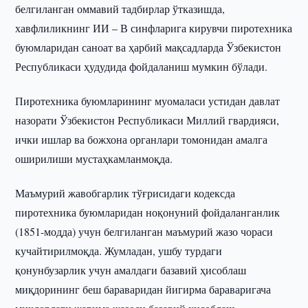
белгиланган оммавий тадбирлар ўтказишда,
хавфлиликнинг ИИ – В синфларига кирувчи пиротехника
буюмларидан саноат ва ҳарбий мақсадларда Ўзбекистон
Республикаси ҳудудида фойдаланиш мумкин бўлади.
Пиротехника буюмларининг муомаласи устидан давлат
назорати Ўзбекистон Республикаси Миллий гвардияси,
ички ишлар ва божхона органлари томонидан амалга
оширилиши мустаҳкамланмоқда.
Маъмурий жавобгарлик тўғрисидаги кодексда
пиротехника буюмларидан ноқонуний фойдаланганлик
(1851-модда) учун белгиланган маъмурий жазо чораси
кучайтирилмоқда. Жумладан, ушбу турдаги
қонунбузарлик учун амалдаги базавий ҳисоблаш
миқдорининг беш бараваридан йигирма бараваригача