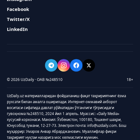
Facebook
Twitter/X
LinkedIn
© 2026 UzDaily · ОАВ №248510
18+
UzDaily.uz материалларидан фойдаланиш фақат таҳририятнинг ёзма
рухсати билан амалга оширилади. Интернет-оммавий ахборот
воситаси сифатида давлат рўйхатидан ўтганлиги тўғрисидаги
гувоҳнома №248510, 2024 йил 1 апрель. Муассис: «Daily Media»
хусусий корхонаси. Манзил: Ўзбекистон, 100180, Тошкент шаҳри,
Юнусобод тумани, 12-27-73. Электрон почта: info@uzdaily.com. Бош
муҳаррир: Умаров Анвар Абрарджанович. Муаллифлар фикри
таҳририят нуқтаи назарига мос келмаслиги мумкин.