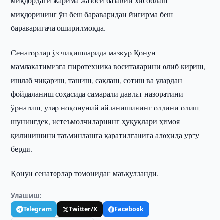
миқдордаги жарима жазоси базавий ҳисоблаш
миқдорининг ўн беш бараваридан йигирма беш
бараваригача оширилмоқда.
Сенаторлар ўз чиқишларида мазкур Қонун
мамлакатимизга пиротехника воситаларини олиб кириш,
ишлаб чиқариш, ташиш, сақлаш, сотиш ва улардан
фойдаланиш соҳасида самарали давлат назоратини
ўрнатиш, улар ноқонуний айланишининг олдини олиш,
шунингдек, истеъмолчиларнинг ҳуқуқлари ҳимоя
қилинишини таъминлашга қаратилганига алоҳида урғу
берди.
Қонун сенаторлар томонидан маъқулланди.
Улашиш:
Telegram
Twitter/X
Facebook