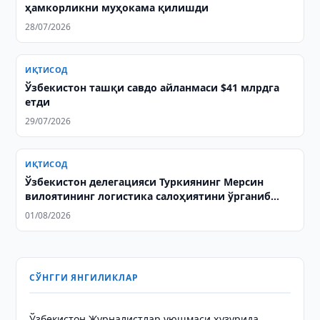
ҳамкорликни муҳокама қилишди
28/07/2026
ИҚТИСОД
Ўзбекистон ташқи савдо айланмаси $41 млрдга
етди
29/07/2026
ИҚТИСОД
Ўзбекистон делегацияси Туркиянинг Мерсин
вилоятининг логистика салоҳиятини ўрганиб
чиқди
01/08/2026
СЎНГГИ ЯНГИЛИКЛАР
Ўзбекистон Журналистлар уюшмаси ҳузурида