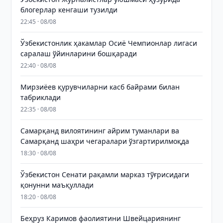
блогерлар кенгаши тузилди
22:45 · 08/08
Ўзбекистонлик ҳакамлар Осиё Чемпионлар лигаси
саралаш ўйинларини бошқаради
22:40 · 08/08
Мирзиёев қурувчиларни касб байрами билан
табриклади
22:35 · 08/08
Самарқанд вилоятининг айрим туманлари ва
Самарқанд шаҳри чегаралари ўзгартирилмоқда
18:30 · 08/08
Ўзбекистон Сенати рақамли марказ тўғрисидаги
қонунни маъқуллади
18:20 · 08/08
Беҳруз Каримов фаолиятини Швейцариянинг