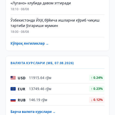
«Лугано» клубида давом эттиради
18:10 · 08/08
Ўзбекистонда ЙҲҚ бўйича ишларни кўриб чиқиш
тартиби ўзгариши мумкин
18:00 · 08/08
Кўпроқ янгиликлар →
ВАЛЮТА КУРСЛАРИ (МБ, 07.08.2026)
USD
11915.64 сўм
↑ 0.24%
EUR
13749.46 сўм
↑ 0.23%
RUB
146.19 сўм
↓ 0.12%
Барча валюта курслари →