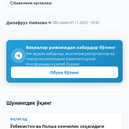
Ҳаволани нусхалаш
Дилафруз Ниязова
·
👁 265 views
·
01.11.2025 · 19:35
Воқеалар ривожидан хабардор бўлинг
Энг муҳим хабарлар, эксклюзив репортажлар ва
тезкор янгиликларни ўзингизга қулай
платформада кузатиб боринг.
Обуна бўлинг
Шунингдек ўқинг
ИҚТИСОД
Ўзбекистон ва Полша кончилик соҳасидаги