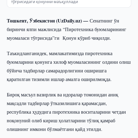
тўғрисидаги қонунни маъқуллади
Тошкент, Ўзбекистон (UzDaily.uz) —
Сенатнинг ўн
биринчи ялпи мажлисида “Пиротехника буюмларининг
муомаласи тўғрисида”ги Қонун кўриб чиқилди.
Таъкидланганидек, мамлакатимизда пиротехника
буюмларини қонунга хилоф муомаласининг олдини олиш
бўйича тадбирлар самарадорлигини оширишга
қаратилган тизимли ишлар амалга оширилмоқда.
Бироқ масъул вазирлик ва идоралар томонидан аниқ
мақсадли тадбирлар ўтказилишига қарамасдан,
республика ҳудудига пиротехника воситаларини четдан
ноқонуний олиб кириш ҳолатларини тўлиқ қамраб
олишнинг имкони бўлмаётгани қайд этилди.