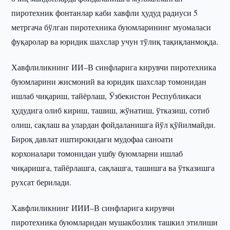
пиротехник фонтанлар каби хавфли ҳудуд радиуси 5
метргача бўлган пиротехника буюмларининг муомаласи
фуқаролар ва юридик шахслар учун тўлиқ тақиқланмоқда.
Хавфлиликнинг ИИ–В синфларига кирувчи пиротехника
буюмларини жисмоний ва юридик шахслар томонидан
ишлаб чиқариш, тайёрлаш, Ўзбекистон Республикаси
ҳудудига олиб кириш, ташиш, жўнатиш, ўтказиш, сотиб
олиш, сақлаш ва улардан фойдаланишга йўл қўйилмайди.
Бироқ давлат иштирокидаги мудофаа саноати
корхоналари томонидан ушбу буюмларни ишлаб
чиқаришга, тайёрлашга, сақлашга, ташишга ва ўтказишга
рухсат берилади.
Хавфлиликнинг ИИИ–В синфларига кирувчи
пиротехника буюмларидан мушакбозлик ташкил этилиши