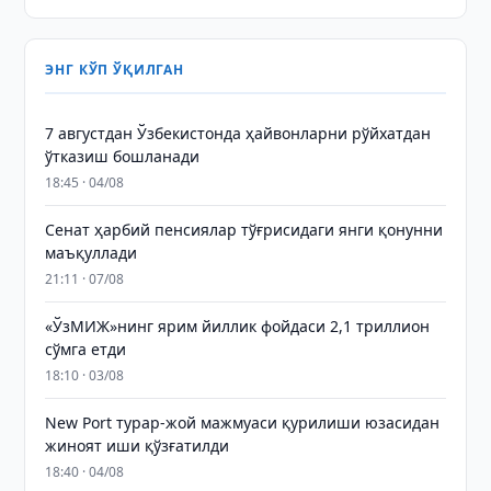
ЭНГ КЎП ЎҚИЛГАН
7 августдан Ўзбекистонда ҳайвонларни рўйхатдан
ўтказиш бошланади
18:45 · 04/08
Сенат ҳарбий пенсиялар тўғрисидаги янги қонунни
маъқуллади
21:11 · 07/08
«ЎзМИЖ»нинг ярим йиллик фойдаси 2,1 триллион
сўмга етди
18:10 · 03/08
New Port турар-жой мажмуаси қурилиши юзасидан
жиноят иши қўзғатилди
18:40 · 04/08