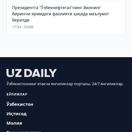
Президентга “Ўзбекнефтегаз”нинг йилнинг
биринчи ярмидаги фаолияти ҳақида маълумот
берилди
17:54 · 03/08
Ўзбекистоннинг етакчи янгиликлар порталы. 24/7 янгиликлар.
БЎЛИМЛАР
Ўзбекистон
Иқтисод
Молия