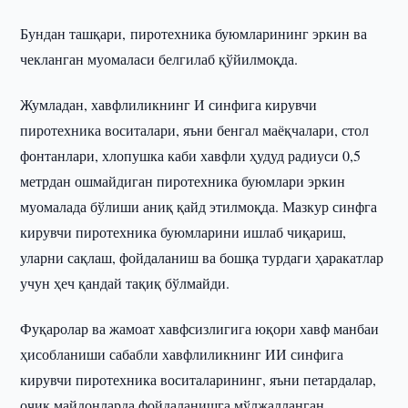
Бундан ташқари, пиротехника буюмларининг эркин ва
чекланган муомаласи белгилаб қўйилмоқда.
Жумладан, хавфлиликнинг И синфига кирувчи
пиротехника воситалари, яъни бенгал маёқчалари, стол
фонтанлари, хлопушка каби хавфли ҳудуд радиуси 0,5
метрдан ошмайдиган пиротехника буюмлари эркин
муомалада бўлиши аниқ қайд этилмоқда. Мазкур синфга
кирувчи пиротехника буюмларини ишлаб чиқариш,
уларни сақлаш, фойдаланиш ва бошқа турдаги ҳаракатлар
учун ҳеч қандай тақиқ бўлмайди.
Фуқаролар ва жамоат хавфсизлигига юқори хавф манбаи
ҳисобланиши сабабли хавфлиликнинг ИИ синфига
кирувчи пиротехника воситаларининг, яъни петардалар,
очиқ майдонларда фойдаланишга мўлжалланган