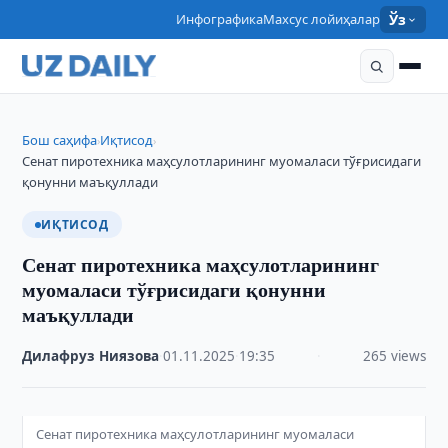
Инфографика
Махсус лойиҳалар
Ўз
Бош саҳифа
Иқтисод
›
›
Сенат пиротехника маҳсулотларининг муомаласи тўғрисидаги
қонунни маъқуллади
ИҚТИСОД
Сенат пиротехника маҳсулотларининг
муомаласи тўғрисидаги қонунни
маъқуллади
Дилафруз Ниязова
·
01.11.2025
·
19:35
·
265 views
Сенат пиротехника маҳсулотларининг муомаласи