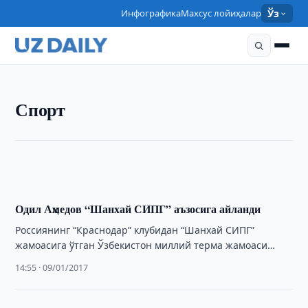
Инфографика
Махсус лойиҳалар
Ўз
СПОРТ
Спорт
Алишер Султанов Ўзбекистон МОҚ раҳбари этиб
тайинланди
15:00 · 09/01/2017
Одил Аҳмедов “Шанхай СИПГ” аъзосига айланди
Россиянинг “Краснодар” клубидан “Шанхай СИПГ”
жамоасига ўтган Ўзбекистон миллий терма жамоаси
сардори Одил Аҳмедов Хитойга етиб борди.
14:55 · 09/01/2017