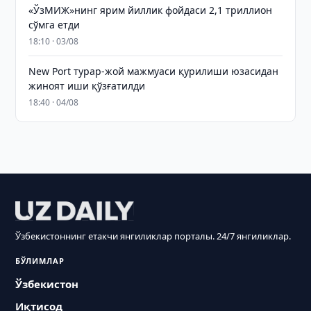
«ЎзМИЖ»нинг ярим йиллик фойдаси 2,1 триллион
сўмга етди
18:10 · 03/08
New Port турар-жой мажмуаси қурилиши юзасидан
жиноят иши қўзғатилди
18:40 · 04/08
Ўзбекистоннинг етакчи янгиликлар порталы. 24/7 янгиликлар.
БЎЛИМЛАР
Ўзбекистон
Иқтисод