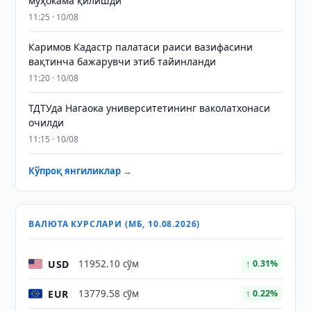
муҳокама қилишди
11:25 · 10/08
Каримов Кадастр палатаси раиси вазифасини
вақтинча бажарувчи этиб тайинланди
11:20 · 10/08
ТДТУда Нагаока университетининг ваколатхонаси
очилди
11:15 · 10/08
Кўпроқ янгиликлар →
ВАЛЮТА КУРСЛАРИ (МБ, 10.08.2026)
USD
11952.10 сўм
↑ 0.31%
EUR
13779.58 сўм
↑ 0.22%