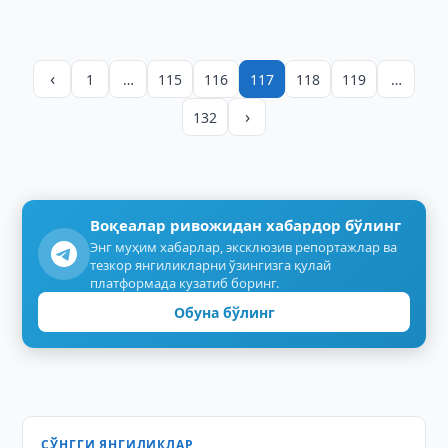
‹
1
…
115
116
117
118
119
…
›
132
Воқеалар ривожидан хабардор бўлинг
Энг муҳим хабарлар, эксклюзив репортажлар ва
тезкор янгиликларни ўзингизга қулай
платформада кузатиб боринг.
Обуна бўлинг
СЎНГГИ ЯНГИЛИКЛАР