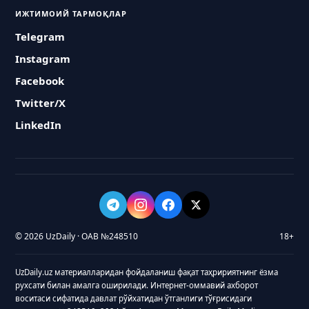
ИЖТИМОИЙ ТАРМОҚЛАР
Telegram
Instagram
Facebook
Twitter/X
LinkedIn
© 2026 UzDaily · ОАВ №248510
18+
UzDaily.uz материалларидан фойдаланиш фақат таҳририятнинг ёзма
рухсати билан амалга оширилади. Интернет-оммавий ахборот
воситаси сифатида давлат рўйхатидан ўтганлиги тўғрисидаги