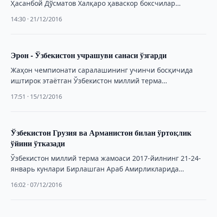
Ҳасанбой Дўсматов Халқаро ҳаваскор боксчилар
ассоциацияси (AIBA) томонидан "Йилнинг энг яхши
14:30 · 21/12/2016
боксчиси" соврини …
Эрон - Ўзбекистон учрашуви санаси ўзгарди
Жаҳон чемпионати саралашининг учинчи босқичида
иштирок этаётган Ўзбекистон миллий терма
жамоасининг тақвимида ўзгариш юз берди.
17:51 · 15/12/2016
Ўзбекистон Грузия ва Арманистон билан ўртоқлик
ўйини ўтказади
Ўзбекистон миллий терма жамоаси 2017-йилнинг 21-24-
январь кунлари Бирлашган Араб Амирликларида
ўтказиладиган навбатдаги ўқув-машғулот йиғини
16:02 · 07/12/2016
доирасида Грузия термаси билан ўртоқлик ўйини …