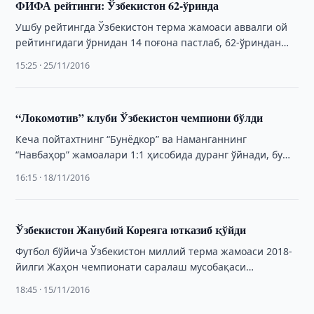
ФИФА рейтинги: Ўзбекистон 62-ўринда
Ушбу рейтингда Ўзбекистон терма жамоаси аввалги ой
рейтингидаги ўрнидан 14 поғона пастлаб, 62-ўриндан
жой олди.
15:25 · 25/11/2016
“Локомотив” клуби Ўзбекистон чемпиони бўлди
Кеча пойтахтнинг “Бунёдкор” ва Наманганнинг
“Навбаҳор” жамоалари 1:1 ҳисобида дуранг ўйнади, бу
эса “темирйўлчилар”га муддатдан аввал чемпионликни
16:15 · 18/11/2016
расмийлаштириш имконини берди.
Ўзбекистон Жанубий Кореяга ютказиб қўйди
Футбол бўйича Ўзбекистон миллий терма жамоаси 2018-
йилги Жаҳон чемпионати саралаш мусобақаси
доирасида Жанубий Корея терма жамоасига ютказиб
18:45 · 15/11/2016
қўйди.