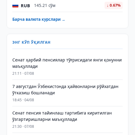
RUB
145.21 сўм
↓ 0.67%
Барча валюта курслари →
ЭНГ КЎП ЎҚИЛГАН
Сенат ҳарбий пенсиялар тўғрисидаги янги қонунни
маъқуллади
21:11 · 07/08
7 августдан Ўзбекистонда ҳайвонларни рўйхатдан
ўтказиш бошланади
18:45 · 04/08
Сенат пенсия тайинлаш тартибига киритилган
ўзгартиришларни маъқуллади
21:30 · 07/08