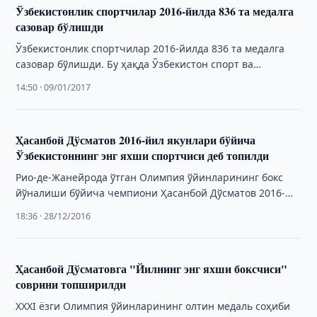
Ўзбекистонлик спортчилар 2016-йилда 836 та медалга
сазовар бўлишди
Ўзбекистонлик спортчилар 2016-йилда 836 та медалга
сазовар бўлишди. Бу ҳақда Ўзбекистон спорт ва
маданият вазирлиги хабар беради.
14:50 · 09/01/2017
Ҳасанбой Дўсматов 2016-йил якунлари бўйича
Ўзбекистоннинг энг яхши спортчиси деб топилди
Рио-де-Жанейрода ўтган Олимпия ўйинларининг бокс
йўналиши бўйича чемпиони Ҳасанбой Дўсматов 2016-
йил якунлари бўйича Ўзбекистоннинг энг яхши
18:36 · 28/12/2016
спортчиси деб топилди.
Ҳасанбой Дўсматовга "Йилнинг энг яхши боксчиси"
соврини топширилди
XXXI ёзги Олимпия ўйинларининг олтин медаль соҳиби