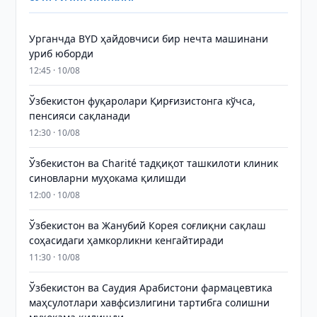
Урганчда BYD ҳайдовчиси бир нечта машинани
уриб юборди
12:45 · 10/08
Ўзбекистон фуқаролари Қирғизистонга кўчса,
пенсияси сақланади
12:30 · 10/08
Ўзбекистон ва Charité тадқиқот ташкилоти клиник
синовларни муҳокама қилишди
12:00 · 10/08
Ўзбекистон ва Жанубий Корея соғлиқни сақлаш
соҳасидаги ҳамкорликни кенгайтиради
11:30 · 10/08
Ўзбекистон ва Саудия Арабистони фармацевтика
маҳсулотлари хавфсизлигини тартибга солишни