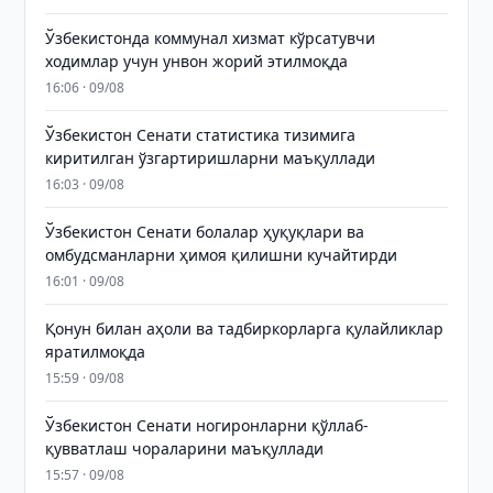
Ўзбекистонда коммунал хизмат кўрсатувчи
ходимлар учун унвон жорий этилмоқда
16:06 · 09/08
Ўзбекистон Сенати статистика тизимига
киритилган ўзгартиришларни маъқуллади
16:03 · 09/08
Ўзбекистон Сенати болалар ҳуқуқлари ва
омбудсманларни ҳимоя қилишни кучайтирди
16:01 · 09/08
Қонун билан аҳоли ва тадбиркорларга қулайликлар
яратилмоқда
15:59 · 09/08
Ўзбекистон Сенати ногиронларни қўллаб-
қувватлаш чораларини маъқуллади
15:57 · 09/08