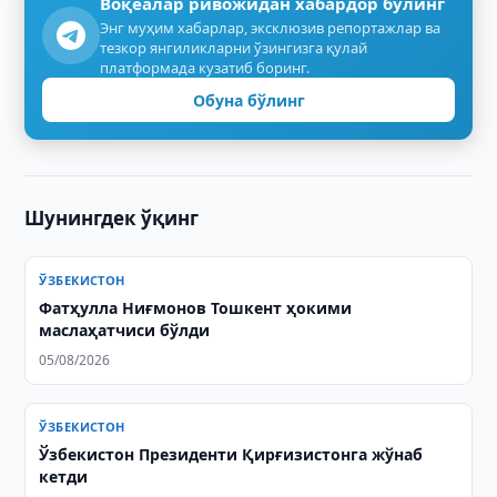
Воқеалар ривожидан хабардор бўлинг
Энг муҳим хабарлар, эксклюзив репортажлар ва
тезкор янгиликларни ўзингизга қулай
платформада кузатиб боринг.
Обуна бўлинг
Шунингдек ўқинг
ЎЗБЕКИСТОН
Фатҳулла Ниғмонов Тошкент ҳокими
маслаҳатчиси бўлди
05/08/2026
ЎЗБЕКИСТОН
Ўзбекистон Президенти Қирғизистонга жўнаб
кетди