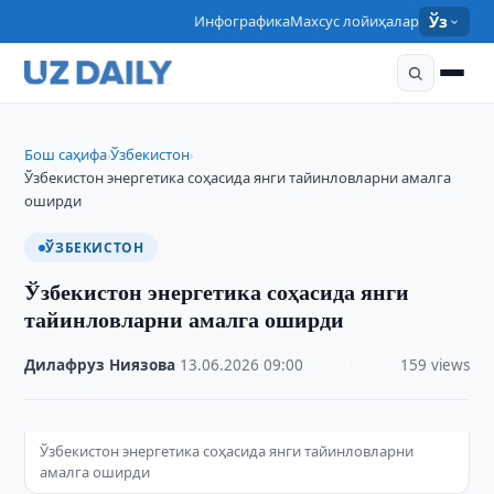
Инфографика
Махсус лойиҳалар
Ўз
Бош саҳифа
Ўзбекистон
›
›
Ўзбекистон энергетика соҳасида янги тайинловларни амалга
оширди
ЎЗБЕКИСТОН
Ўзбекистон энергетика соҳасида янги
тайинловларни амалга оширди
Дилафруз Ниязова
·
13.06.2026
·
09:00
·
159 views
Ўзбекистон энергетика соҳасида янги тайинловларни
амалга оширди