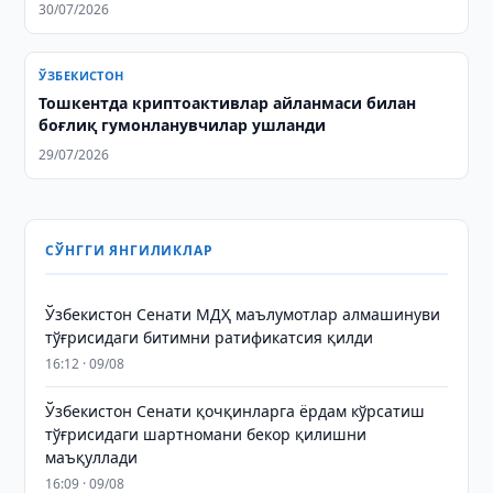
30/07/2026
ЎЗБЕКИСТОН
Тошкентда криптоактивлар айланмаси билан
боғлиқ гумонланувчилар ушланди
29/07/2026
СЎНГГИ ЯНГИЛИКЛАР
Ўзбекистон Сенати МДҲ маълумотлар алмашинуви
тўғрисидаги битимни ратификатсия қилди
16:12 · 09/08
Ўзбекистон Сенати қочқинларга ёрдам кўрсатиш
тўғрисидаги шартномани бекор қилишни
маъқуллади
16:09 · 09/08