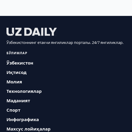
Ўзбекистоннинг етакчи янгиликлар порталы. 24/7 янгиликлар.
БЎЛИМЛАР
Ўзбекистон
Иқтисод
Молия
Технологиялар
Маданият
Спорт
Инфографика
Махсус лойиҳалар