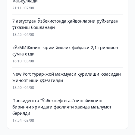
маъқуллади
21:11 · 07/08
7 августдан Ўзбекистонда ҳайвонларни рўйхатдан
ўтказиш бошланади
18:45 · 04/08
«ЎзМИЖ»нинг ярим йиллик фойдаси 2,1 триллион
сўмга етди
18:10 · 03/08
New Port турар-жой мажмуаси қурилиши юзасидан
жиноят иши қўзғатилди
18:40 · 04/08
Президентга “Ўзбекнефтегаз”нинг йилнинг
биринчи ярмидаги фаолияти ҳақида маълумот
берилди
17:54 · 03/08