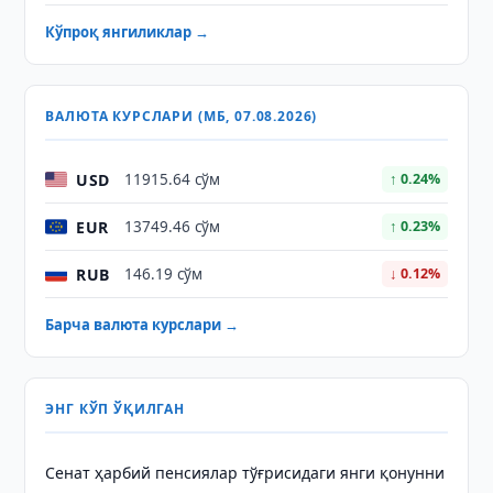
Кўпроқ янгиликлар →
ВАЛЮТА КУРСЛАРИ (МБ, 07.08.2026)
USD
11915.64 сўм
↑ 0.24%
EUR
13749.46 сўм
↑ 0.23%
RUB
146.19 сўм
↓ 0.12%
Барча валюта курслари →
ЭНГ КЎП ЎҚИЛГАН
Сенат ҳарбий пенсиялар тўғрисидаги янги қонунни