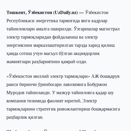
Тошкент, Ўзбекистон (UzDaily.uz) —
Ўзбекистон
Республикаси энергетика тармоғида янги кадрлар
тайинловлари амалга оширилди. Ўзгаришлар магистрал
электр тармоқларидан фойдаланиш ва электр
энергиясини марказлаштирилган тарзда харид қилиш
ҳамда сотиш учун масъул бўлган акциядорлик
жамиятлари раҳбариятини қамраб олди.
«Ўзбекистон миллий электр тармоқлари» АЖ бошқарув
раиси биринчи ўринбосари лавозимига Бобуржон
Муродов тайинланди. У мазкур тайинловга қадар шу
компания тизимида фаолият юритиб, Электр
тармоқларини стратегик ривожлантириш бошқармасига
раҳбарлик қилган.