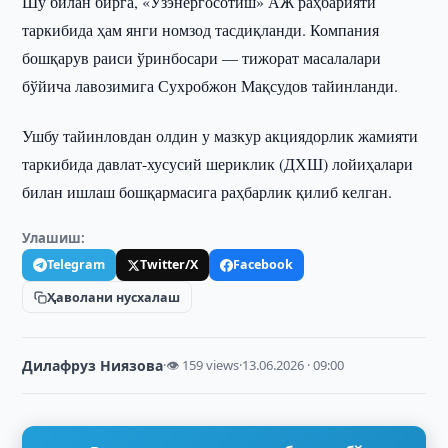
Шу билан бирга, «Ўзэнергосотиш» АЖ раҳбарияти
таркибида ҳам янги номзод тасдиқланди. Компания
бошқарув раиси ўринбосари — тижорат масалалари
бўйича лавозимига Сухробжон Мақсудов тайинланди.
Ушбу тайинловдан олдин у мазкур акциядорлик жамияти
таркибида давлат-хусусий шериклик (ДХШ) лойиҳалари
билан ишлаш бошқармасига раҳбарлик қилиб келган.
Улашиш:
Telegram
Twitter/X
Facebook
Ҳаволани нусхалаш
Дилафруз Ниязова
·
👁 159 views
·
13.06.2026 · 09:00