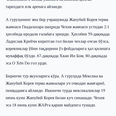
тарихдаги илк аренага айланди.
А гуруҳининг яна бир учрашувида Жанубий Корея терма
жамоаси Гвадалахара шаҳрида Чехия жамоаси устидан 2:1
ҳисобида иродали ғалабага эришди. Ҳисобни 59-дақиқада
Ладислав Крейчи киритган гол билан чехлар очган бўлса,
кореяликлар ўйин тақдирини ўз фойдаларига ҳал қилишга
муваффақ бўлди. 67-дақиқада Хван Ин Бом, 80-дақиқада
эса О Хён Гю гол урди.
Биринчи тур якунларига кўра, А гуруҳида Мексика ва
Жанубий Корея терма жамоалари уч очкодан жамғариб,
пешқадамга айланди. Иккинчи турда мексикаликлар 19
июнь куни Жанубий Корея билан куч синашади. Чехия
эса 18 июнь куни ЖАРга қарши майдонга тушади.