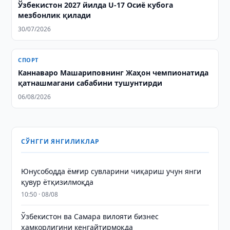
Ўзбекистон 2027 йилда U-17 Осиё кубога
мезбонлик қилади
30/07/2026
СПОРТ
Каннаваро Машариповнинг Жаҳон чемпионатида
қатнашмагани сабабини тушунтирди
06/08/2026
СЎНГГИ ЯНГИЛИКЛАР
Юнусободда ёмғир сувларини чиқариш учун янги
қувур ётқизилмоқда
10:50 · 08/08
Ўзбекистон ва Самара вилояти бизнес
ҳамкорлигини кенгайтирмоқда