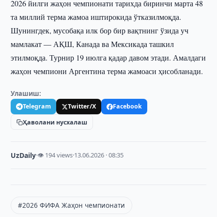
2026 йилги жаҳон чемпионати тарихда биринчи марта 48
та миллий терма жамоа иштирокида ўтказилмоқда.
Шунингдек, мусобақа илк бор бир вақтнинг ўзида уч
мамлакат — АҚШ, Канада ва Мексикада ташкил
этилмоқда. Турнир 19 июлга қадар давом этади. Амалдаги
жаҳон чемпиони Аргентина терма жамоаси ҳисобланади.
Улашиш:
Telegram
Twitter/X
Facebook
Ҳаволани нусхалаш
UzDaily
·
👁 194 views
·
13.06.2026 · 08:35
#2026 ФИФА Жаҳон чемпионати