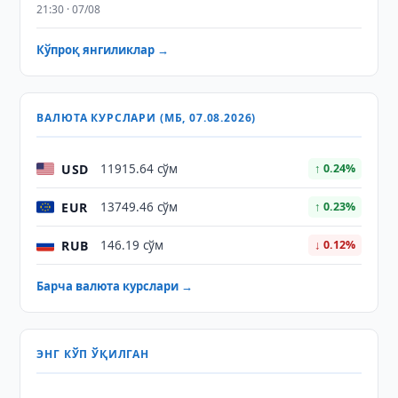
21:30 · 07/08
Кўпроқ янгиликлар →
ВАЛЮТА КУРСЛАРИ (МБ, 07.08.2026)
USD
11915.64 сўм
↑ 0.24%
EUR
13749.46 сўм
↑ 0.23%
RUB
146.19 сўм
↓ 0.12%
Барча валюта курслари →
ЭНГ КЎП ЎҚИЛГАН