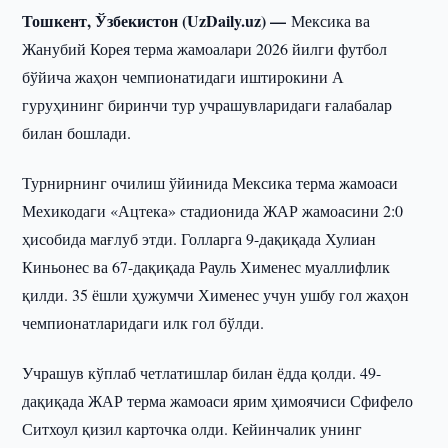
Тошкент, Ўзбекистон (UzDaily.uz) —
Мексика ва
Жанубий Корея терма жамоалари 2026 йилги футбол
бўйича жаҳон чемпионатидаги иштирокини А
гуруҳининг биринчи тур учрашувларидаги ғалабалар
билан бошлади.
Турнирнинг очилиш ўйинида Мексика терма жамоаси
Мехикодаги «Ацтека» стадионида ЖАР жамоасини 2:0
ҳисобида мағлуб этди. Голларга 9-дақиқада Хулиан
Киньонес ва 67-дақиқада Рауль Хименес муаллифлик
қилди. 35 ёшли ҳужумчи Хименес учун ушбу гол жаҳон
чемпионатларидаги илк гол бўлди.
Учрашув кўплаб четлатишлар билан ёдда қолди. 49-
дақиқада ЖАР терма жамоаси ярим ҳимоячиси Сфифело
Ситхоул қизил карточка олди. Кейинчалик унинг