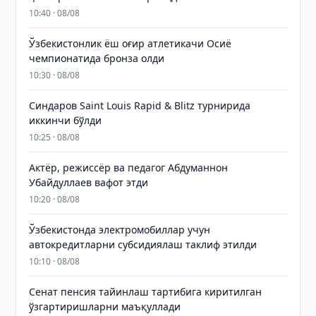
10:40 · 08/08
Ўзбекистонлик ёш оғир атлетикачи Осиё
чемпионатида бронза олди
10:30 · 08/08
Синдаров Saint Louis Rapid & Blitz турнирида
иккинчи бўлди
10:25 · 08/08
Актёр, режиссёр ва педагог Абдуманнон
Убайдуллаев вафот этди
10:20 · 08/08
Ўзбекистонда электромобиллар учун
автокредитларни субсидиялаш таклиф этилди
10:10 · 08/08
Сенат пенсия тайинлаш тартибига киритилган
ўзгартиришларни маъқуллади