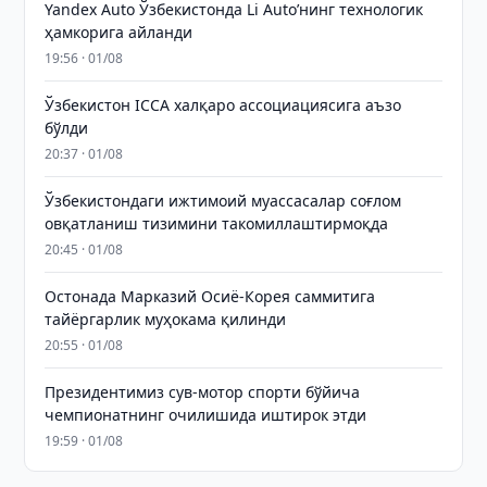
Yandex Auto Ўзбекистонда Li Auto’нинг технологик
ҳамкорига айланди
19:56 · 01/08
Ўзбекистон ICCA халқаро ассоциациясига аъзо
бўлди
20:37 · 01/08
Ўзбекистондаги ижтимоий муассасалар соғлом
овқатланиш тизимини такомиллаштирмоқда
20:45 · 01/08
Остонада Марказий Осиё-Корея саммитига
тайёргарлик муҳокама қилинди
20:55 · 01/08
Президентимиз сув-мотор спорти бўйича
чемпионатнинг очилишида иштирок этди
19:59 · 01/08