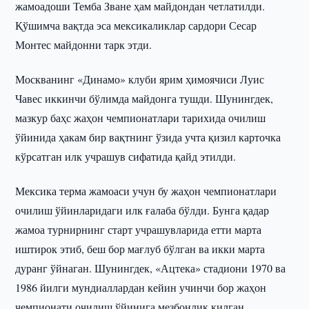
жамоадоши Темба Зване ҳам майдондан четлатилди.
Қўшимча вақтда эса мексикаликлар сардори Сесар
Монтес майдонни тарк этди.
Москванинг «Динамо» клуби ярим ҳимоячиси Луис
Чавес иккинчи бўлимда майдонга тушди. Шунингдек,
мазкур баҳс жаҳон чемпионатлари тарихида очилиш
ўйинида ҳакам бир вақтнинг ўзида учта қизил карточка
кўрсатган илк учрашув сифатида қайд этилди.
Мексика терма жамоаси учун бу жаҳон чемпионатлари
очилиш ўйинларидаги илк ғалаба бўлди. Бунга қадар
жамоа турнирнинг старт учрашувларида етти марта
иштирок этиб, беш бор мағлуб бўлган ва икки марта
дуранг ўйнаган. Шунингдек, «Ацтека» стадиони 1970 ва
1986 йилги мундиаллардан кейин учинчи бор жаҳон
чемпионати очилиш ўйинига мезбонлик қилган