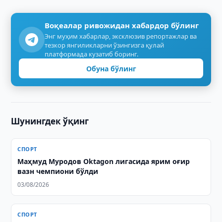
Воқеалар ривожидан хабардор бўлинг
Энг муҳим хабарлар, эксклюзив репортажлар ва
тезкор янгиликларни ўзингизга қулай
платформада кузатиб боринг.
Обуна бўлинг
Шунингдек ўқинг
СПОРТ
Маҳмуд Муродов Oktagon лигасида ярим оғир
вазн чемпиони бўлди
03/08/2026
СПОРТ