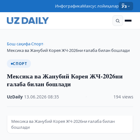
Инфографика
Махсус лойиҳалар
Ўз
Бош саҳифа
Спорт
›
›
Мексика ва Жанубий Корея ЖЧ-2026ни ғалаба билан бошлади
СПОРТ
Мексика ва Жанубий Корея ЖЧ-2026ни
ғалаба билан бошлади
UzDaily
·
13.06.2026
·
08:35
·
194 views
Мексика ва Жанубий Корея ЖЧ-2026ни ғалаба билан
бошлади