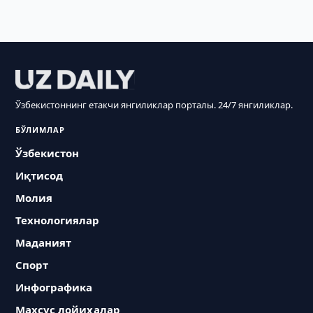
Ўзбекистоннинг етакчи янгиликлар порталы. 24/7 янгиликлар.
БЎЛИМЛАР
Ўзбекистон
Иқтисод
Молия
Технологиялар
Маданият
Спорт
Инфографика
Махсус лойиҳалар