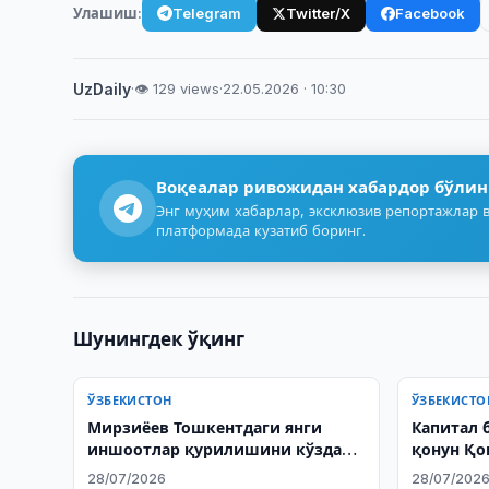
Улашиш:
Telegram
Twitter/X
Facebook
UzDaily
·
👁 129 views
·
22.05.2026 · 10:30
Воқеалар ривожидан хабардор бўлин
Энг муҳим хабарлар, эксклюзив репортажлар в
платформада кузатиб боринг.
Шунингдек ўқинг
ЎЗБЕКИСТОН
ЎЗБЕКИСТО
Мирзиёев Тошкентдаги янги
Капитал 
иншоотлар қурилишини кўздан
қонун Қо
кечирди
биринчи 
28/07/2026
28/07/202