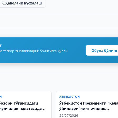
Ҳаволани нусхалаш
г
Обуна бўлинг
а тезкор янгиликларни ўзингизга қулай
Н
ЎЗБЕКИСТОН
бозори тўғрисидаги
Ўзбекистон Президенти “Кел
нунчилик палатасида
ўйинлари”нинг очилиш
ўқишда қабул қилинди
маросимида иштирок этди
6
29/07/2026