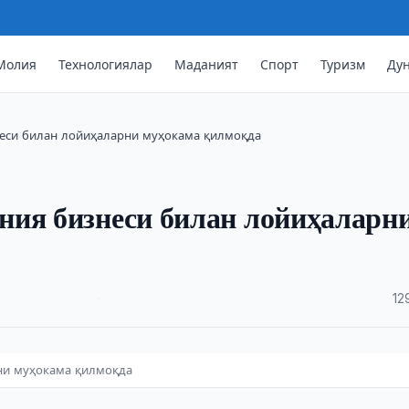
Молия
Технологиялар
Маданият
Спорт
Туризм
Ду
неси билан лойиҳаларни муҳокама қилмоқда
ния бизнеси билан лойиҳаларн
·
12
ни муҳокама қилмоқда