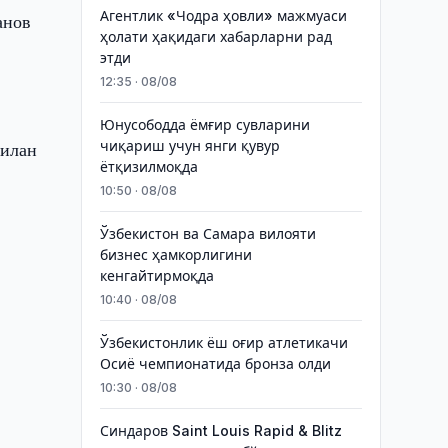
Агентлик «Чодра ҳовли» мажмуаси
анов
ҳолати ҳақидаги хабарларни рад
этди
12:35 · 08/08
Юнусободда ёмғир сувларини
билан
чиқариш учун янги қувур
ётқизилмоқда
10:50 · 08/08
Ўзбекистон ва Самара вилояти
бизнес ҳамкорлигини
кенгайтирмоқда
10:40 · 08/08
Ўзбекистонлик ёш оғир атлетикачи
Осиё чемпионатида бронза олди
10:30 · 08/08
Синдаров Saint Louis Rapid & Blitz