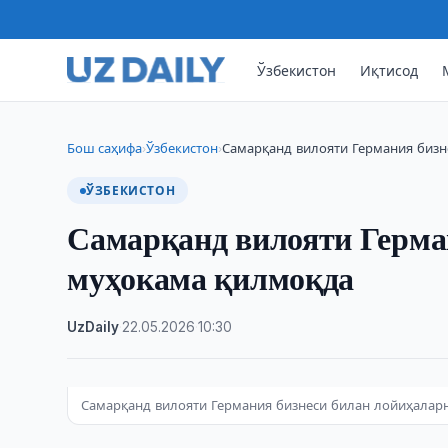
Ўзбекистон
Иқтисод
Бош саҳифа
Ўзбекистон
Самарқанд вилояти Германия биз
›
›
ЎЗБЕКИСТОН
Самарқанд вилояти Герма
муҳокама қилмоқда
UzDaily
·
22.05.2026
·
10:30
Самарқанд вилояти Германия бизнеси билан лойиҳалар