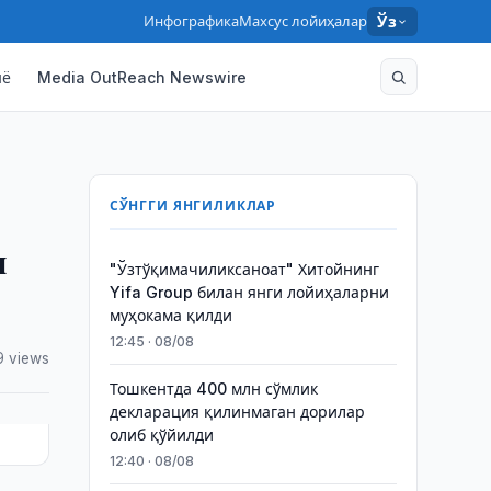
Инфографика
Махсус лойиҳалар
Ўз
нё
Media OutReach Newswire
СЎНГГИ ЯНГИЛИКЛАР
и
"Ўзтўқимачиликсаноат" Хитойнинг
Yifa Group билан янги лойиҳаларни
муҳокама қилди
12:45 · 08/08
9 views
Тошкентда 400 млн сўмлик
декларация қилинмаган дорилар
олиб қўйилди
12:40 · 08/08