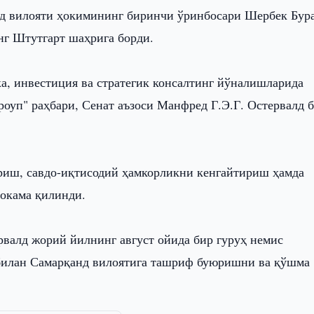
д вилояти ҳокимининг биринчи ўринбосари Шербек Бур
нг Штутгарт шаҳрига борди.
а, инвестиция ва стратегик консалтинг йўналишларида
оуп" раҳбари, Сенат аъзоси Манфред Г.Э.Г. Остервалд 
риш, савдо-иқтисодий ҳамкорликни кенгайтириш ҳамда
окама қилинди.
валд жорий йилнинг август ойида бир гуруҳ немис
 билан Самарқанд вилоятига ташриф буюришни ва қўшма