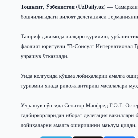
Тошкент, Ўзбекистон (UzDaily.uz) —
Самарқан
бошчилигидаги вилоят делегацияси Германияни
Ташриф давомида халқаро қурилиш, урбанистик
фаолият юритувчи "В-Сонсулт Интернатионал Гр
учрашув ўтказилди.
Унда келгусида қўшма лойиҳаларни амалга оши
туризмни янада ривожлантириш масалалари муҳ
Учрашув сўнгида Сенатор Манфред Г.Э.Г. Остер
тадбиркорларидан иборат делегация вакиллари
лойиҳаларни амалга оширишини маълум қилди.