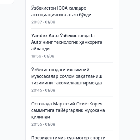
Ўзбекистон ICCA халқаро
ассоциациясига аъзо бўлди
20:37 · 01/08
Yandex Auto Ўзбекистонда Li
Auto’нинг технологик ҳамкорига
айланди
19:56 · 01/08
Ўзбекистондаги ижтимоий
муассасалар соғлом овқатланиш
тизимини такомиллаштирмоқда
20:45 · 01/08
Остонада Марказий Осиё-Корея
саммитига тайёргарлик муҳокама
қилинди
20:55 · 01/08
Президентимиз сув-мотор спорти