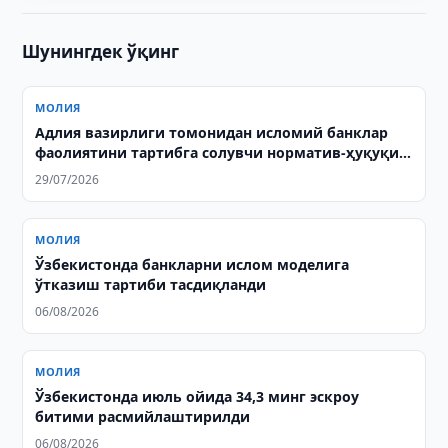
Шунингдек ўқинг
МОЛИЯ
Адлия вазирлиги томонидан исломий банклар
фаолиятини тартибга солувчи норматив-ҳуқуқий
ҳужжатлар давлат рўйхатидан ўтказилди
29/07/2026
МОЛИЯ
Ўзбекистонда банкларни ислом моделига
ўтказиш тартиби тасдиқланди
06/08/2026
МОЛИЯ
Ўзбекистонда июль ойида 34,3 минг эскроу
битими расмийлаштирилди
06/08/2026