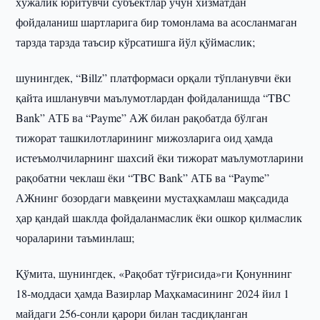
хўжалик юритувчи субъектлар учун хизматдан
фойдаланиш шартларига бир томонлама ва асосланмаган
тарзда тарзда таъсир кўрсатишга йўл қўймаслик;
шунингдек, “Billz” платформаси орқали тўпланувчи ёки
қайта ишланувчи маълумотлардан фойдаланишда “TBC
Bank” АТБ ва “Payme” АЖ билан рақобатда бўлган
тижорат ташкилотларининг мижозларига оид ҳамда
истеъмолчиларнинг шахсий ёки тижорат маълумотларини
рақобатни чеклаш ёки “TBC Bank” АТБ ва “Payme”
АЖнинг бозордаги мавқеини мустаҳкамлаш мақсадида
ҳар қандай шаклда фойдаланмаслик ёки ошкор қилмаслик
чораларини таъминлаш;
Қўмита, шунингдек, «Рақобат тўғрисида»ги Қонуннинг
18-моддаси ҳамда Вазирлар Маҳкамасининг 2024 йил 1
майдаги 256-сонли қарори билан тасдиқланган