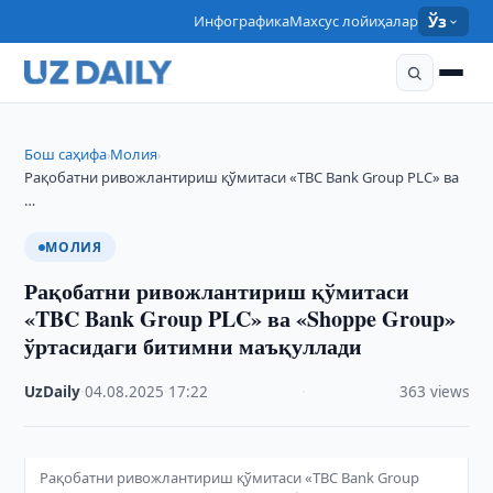
Инфографика
Махсус лойиҳалар
Ўз
Бош саҳифа
Молия
›
›
Рақобатни ривожлантириш қўмитаси «TBC Bank Group PLC» ва
…
МОЛИЯ
Рақобатни ривожлантириш қўмитаси
«TBC Bank Group PLC» ва «Shoppe Group»
ўртасидаги битимни маъқуллади
UzDaily
·
04.08.2025
·
17:22
·
363 views
Рақобатни ривожлантириш қўмитаси «TBC Bank Group