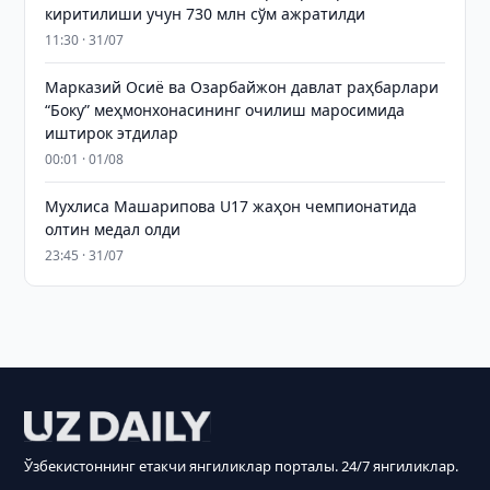
киритилиши учун 730 млн сўм ажратилди
11:30 · 31/07
Марказий Осиё ва Озарбайжон давлат раҳбарлари
“Боку” меҳмонхонасининг очилиш маросимида
иштирок этдилар
00:01 · 01/08
Мухлиса Машарипова U17 жаҳон чемпионатида
олтин медал олди
23:45 · 31/07
Ўзбекистоннинг етакчи янгиликлар порталы. 24/7 янгиликлар.