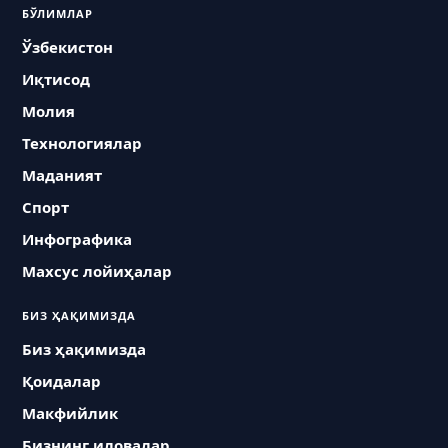
БЎЛИМЛАР
Ўзбекистон
Иқтисод
Молия
Технологиялар
Маданият
Спорт
Инфографика
Махсус лойиҳалар
БИЗ ҲАҚИМИЗДА
Биз ҳақимизда
Қоидалар
Макфийлик
Бизнинг иловалар