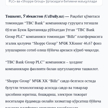
PLC» ва «Shoppe Group» ўртасидаги битимни маъқуллади
Тошкент, Ўзбекистон (UzDaily.uz) —
Рақобат қўмитаси
томонидан “TBC Bank” компаниялар гуруҳига тегишли
бўлган Буюк Британияда рўйхатдан ўтган “TBC Bank
Group PLC” компанияси томонидан “Billz” платформасига
эгалик қилувчи “Shoppe Group” МЧЖ ХКнинг 46,67 фоиз
улушларини сотиб олиш бўйича аризаси кўриб чиқилди.
“TBC Bank Group PLC” компанияси – ҳолдинг
компаниялари фаолияти билан шуғулланувчи ташкилот.
“Shoppe Group” МЧЖ ХК “Billz” савдо белгиси остида
булутли технологиялар асосида савдо ва товарлар
ҳисобини юритиш, бошқариш, электрон тижорат
воситалари ёрдамида онлайн хизматлар кўрсатиш бўйича
рақамли платформа оператори ҳисобланади.