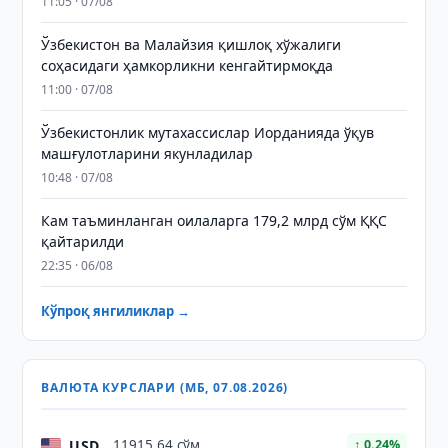
11:05 · 07/08
Ўзбекистон ва Малайзия қишлоқ хўжалиги
соҳасидаги ҳамкорликни кенгайтирмоқда
11:00 · 07/08
Ўзбекистонлик мутахассислар Иорданияда ўқув
машғулотларини якунладилар
10:48 · 07/08
Кам таъминланган оилаларга 179,2 млрд сўм ҚҚС
қайтарилди
22:35 · 06/08
Кўпроқ янгиликлар →
ВАЛЮТА КУРСЛАРИ (МБ, 07.08.2026)
USD
11915.64 сўм
↑ 0.24%