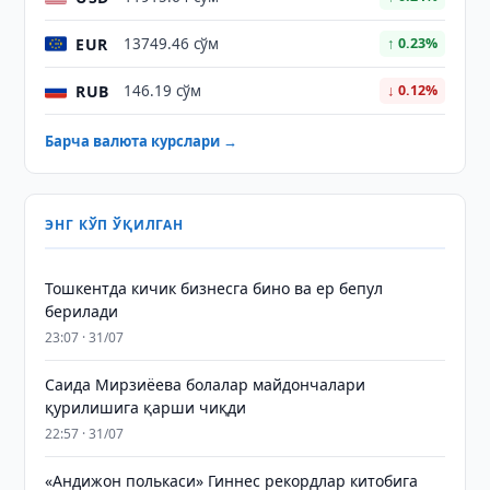
EUR
13749.46 сўм
↑ 0.23%
RUB
146.19 сўм
↓ 0.12%
Барча валюта курслари →
ЭНГ КЎП ЎҚИЛГАН
Тошкентда кичик бизнесга бино ва ер бепул
берилади
23:07 · 31/07
Саида Мирзиёева болалар майдончалари
қурилишига қарши чиқди
22:57 · 31/07
«Андижон полькаси» Гиннес рекордлар китобига