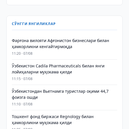
СЎНГГИ ЯНГИЛИКЛАР
Фарғона вилояти Афғонистон бизнеслари билан
ҳамкорликни кенгайтирмоқда
11:20 · 07/08
Ўзбекистон Cadila Pharmaceuticals билан янги
лойиҳаларни муҳокама қилди
11:15 · 07/08
Ўзбекистондан Вьетнамга туристлар оқими 44,7
фоизга ошди
11:10 · 07/08
Тошкент фонд биржаси Regnology билан
ҳамкорликни муҳокама қилди