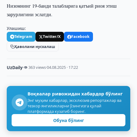
Низомнинг 19-банди талабларига қатъий риоя этиш
зарурлигини эслатди.
Улашиш:
Telegram
Twitter/X
Facebook
Ҳаволани нусхалаш
UzDaily
·
👁 363 views
·
04.08.2025 · 17:22
Воқеалар ривожидан хабардор бўлинг
Энг муҳим хабарлар, эксклюзив репортажлар ва
тезкор янгиликларни ўзингизга қулай
платформада кузатиб боринг.
Обуна бўлинг