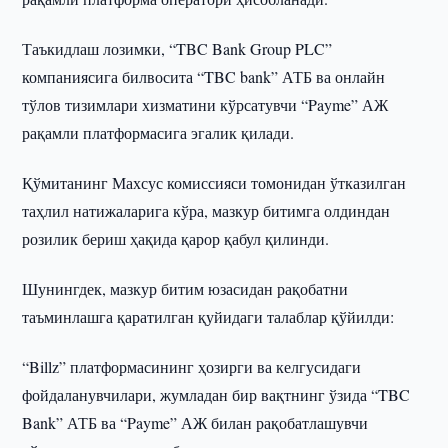
Таъкидлаш лозимки, “TBC Bank Group PLC”
компаниясига билвосита “TBC bank” АТБ ва онлайн
тўлов тизимлари хизматини кўрсатувчи “Payme” АЖ
рақамли платформасига эгалик қилади.
Қўмитанинг Махсус комиссияси томонидан ўтказилган
таҳлил натижаларига кўра, мазкур битимга олдиндан
розилик бериш ҳақида қарор қабул қилинди.
Шунингдек, мазкур битим юзасидан рақобатни
таъминлашга қаратилган қуйидаги талаблар қўйилди:
“Billz” платформасининг ҳозирги ва келгусидаги
фойдаланувчилари, жумладан бир вақтнинг ўзида “TBC
Bank” АТБ ва “Payme” АЖ билан рақобатлашувчи