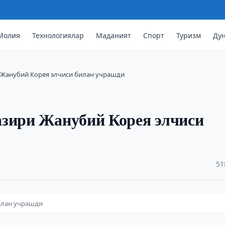
Молия
Технологиялар
Маданият
Спорт
Туризм
Ду
 Жанубий Корея элчиси билан учрашди
азири Жанубий Корея элчиси
·
51
илан учрашди