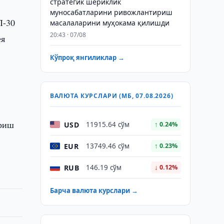
стратегик шериклик
муносабатларини ривожлантириш
П-30
масалаларини муҳокама қилишди
20:43 · 07/08
ея
Кўпроқ янгиликлар →
ВАЛЮТА КУРСЛАРИ (МБ, 07.08.2026)
ириш
USD
11915.64 сўм
↑ 0.24%
EUR
13749.46 сўм
↑ 0.23%
RUB
146.19 сўм
↓ 0.12%
Барча валюта курслари →