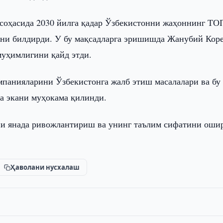
оҳасида 2030 йилга қадар Ўзбекистонни жаҳоннинг ТО
ини билдирди. У бу мақсадларга эришишда Жанубий Кор
муҳимлигини қайд этди.
мпанияларини Ўзбекистонга жалб этиш масалалари ва бу
га экани муҳокама қилинди.
ни янада ривожлантириш ва унинг таълим сифатини ош
Ҳаволани нусхалаш