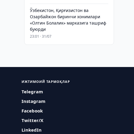
Ўзбекистон, Қирғизистон ва
Озарбайжон биринчи хонимлари
«Олтин Болалик» марказига ташриф
буюрди
23:01 · 31/07
ИЖТИМОИЙ ТАРМОҚЛАР
Telegram
Instagram
Facebook
Twitter/X
LinkedIn