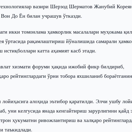
технологиялар вазири Шерзод Шерматов Жанубий Корея
 Вон До Ён билан учрашув ўтказди.
аги икки томонлама ҳамкорлик масалалари муҳокама қи
ея ўртасида рақамлаштириш йўналишида самарали ҳамк
 истиқболлари катта аҳамият касб этади.
авлат хизмати форуми ҳақида ижобий фикр билдириб,
қаро рейтинглардаги ўрни тобора яхшиланиб бораётгани
 лойиҳасига алоҳида эътибор қаратилди. Элчи ушбу лой
б, уни келгусида янада кенгайтириш зарурлигини қайд 
ктрон ҳукуматни ривожлантириш ва халқаро рейтинглард
и таъкидлади.