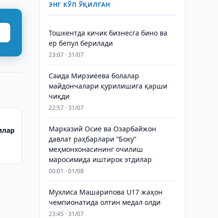
ЭНГ КЎП ЎҚИЛГАН
Тошкентда кичик бизнесга бино ва
ер бепул берилади
23:07 · 31/07
Саида Мирзиёева болалар
майдончалари қурилишига қарши
чиқди
22:57 · 31/07
Марказий Осиё ва Озарбайжон
илар
давлат раҳбарлари “Боку”
меҳмонхонасининг очилиш
а
маросимида иштирок этдилар
00:01 · 01/08
Мухлиса Машарипова U17 жаҳон
чемпионатида олтин медал олди
23:45 · 31/07