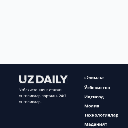
БЎЛИМЛАР
Ўзбекистон
Ўзбекистоннинг етакчи
янгиликлар порталы. 24/7
Иқтисод
янгиликлар.
Молия
Технологиялар
Маданият