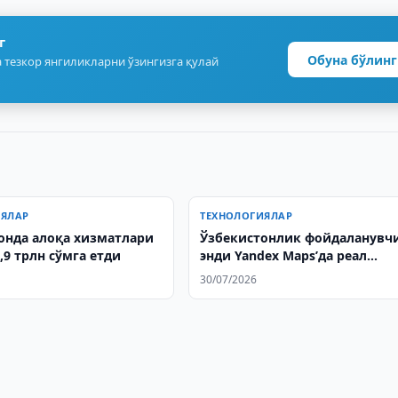
г
Обуна бўлинг
 тезкор янгиликларни ўзингизга қулай
ИЯЛАР
ТЕХНОЛОГИЯЛАР
онда алоқа хизматлари
Ўзбекистонлик фойдаланувч
,9 трлн сўмга етди
энди Yandex Maps’да реал
вақтдаги геопозицияни улаш
30/07/2026
олади