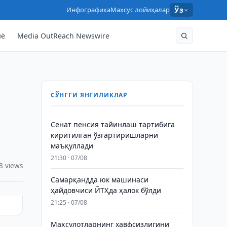
Инфографика
Махсус лойиҳалар
Ўз
нё
Media OutReach Newswire
СЎНГГИ ЯНГИЛИКЛАР
Сенат пенсия тайинлаш тартибига
киритилган ўзгартиришларни
маъқуллади
21:30 · 07/08
8 views
Самарқандда юк машинаси
ҳайдовчиси ЙТҲда ҳалок бўлди
21:25 · 07/08
Маҳсулотларнинг хавфсизлигини