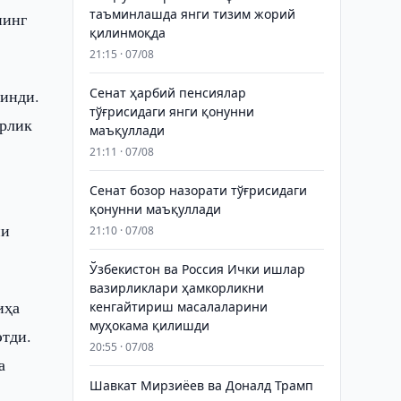
таъминлашда янги тизим жорий
нинг
қилинмоқда
21:15 · 07/08
Сенат ҳарбий пенсиялар
линди.
тўғрисидаги янги қонунни
орлик
маъқуллади
21:11 · 07/08
Сенат бозор назорати тўғрисидаги
қонунни маъқуллади
ни
21:10 · 07/08
Ўзбекистон ва Россия Ички ишлар
вазирликлари ҳамкорликни
иҳа
кенгайтириш масалаларини
муҳокама қилишди
этди.
20:55 · 07/08
а
Шавкат Мирзиёев ва Доналд Трамп