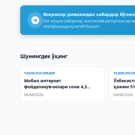
Воқеалар ривожидан хабардор бўлин
Энг муҳим хабарлар, эксклюзив репортажлар ва
платформада кузатиб боринг.
Шунингдек ўқинг
ТЕХНОЛОГИЯЛАР
ТЕХНОЛОГ
Мобил интернет
Ўзбекист
фойдаланувчилари сони 4,3
ҳажми 51
баробарга ошди
06/08/2026
04/08/2026