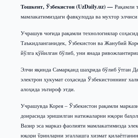
Тошкент, Ўзбекистон (UzDaily.uz) —
Рақамли 
мамлакатимиздаги фавқулодда ва мухтор элчиси
Учрашув чоғида рақамли технологиялар соҳасид
Таъкидланганидек, Ўзбекистон ва Жанубий Кор
йўлга қўйилган бўлиб, уни янада ривожлантириш
Элчи яқинда Самарқанд шаҳрида бўлиб ўтган Д
электрон ҳукумат соҳасида Ўзбекистоннинг хал
алоҳида эътироф этди.
Учрашувда Корея – Ўзбекистон рақамли маркази
доирасида эришилган натижаларни юқори баҳола
Вазир эса марказ фаолияти мамлакатимизда эле
юқори ўринларни эгаллашга хизмат қилаётганин