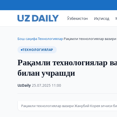
Ўзбекистон
Иқтисод
Бош саҳифа
Технологиялар
Рақамли технологиялар вазири
›
›
ТЕХНОЛОГИЯЛАР
Рақамли технологиялар в
билан учрашди
UzDaily
·
25.07.2025
·
11:00
Рақамли технологиялар вазири Жанубий Корея элчиси б