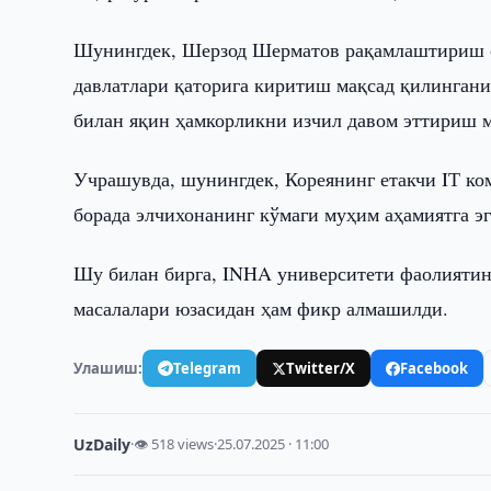
Шунингдек, Шерзод Шерматов рақамлаштириш с
давлатлари қаторига киритиш мақсад қилинган
билан яқин ҳамкорликни изчил давом эттириш 
Учрашувда, шунингдек, Кореянинг етакчи IТ ко
борада элчихонанинг кўмаги муҳим аҳамиятга э
Шу билан бирга, INHA университети фаолияти
масалалари юзасидан ҳам фикр алмашилди.
Улашиш:
Telegram
Twitter/X
Facebook
UzDaily
·
👁 518 views
·
25.07.2025 · 11:00