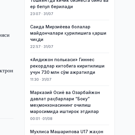
Тошкентда кичик бизнесга бино ва
ер бепул берилади
23:07 · 31/07
Саида Мирзиёева болалар
майдончалари қурилишига қарши
ияси
чиқди
22:57 · 31/07
«Андижон полькаси» Гиннес
рекордлар китобига киритилиши
ектрон
учун 730 млн сўм ажратилди
11:30 · 31/07
Марказий Осиё ва Озарбайжон
давлат раҳбарлари “Боку”
меҳмонхонасининг очилиш
маросимида иштирок этдилар
00:01 · 01/08
Мухлиса Машарипова U17 жаҳон