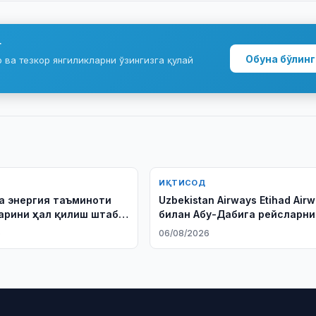
г
Обуна бўлинг
ва тезкор янгиликларни ўзингизга қулай
ИҚТИСОД
а энергия таъминоти
Uzbekistan Airways Etihad Air
рини ҳал қилиш штаби
билан Абу-Дабига рейсларни
йўлга қўяди
6
06/08/2026