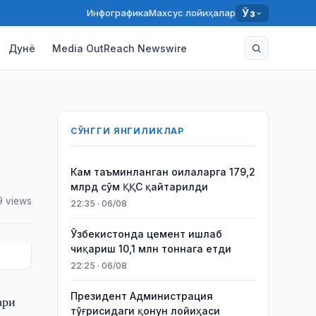
Инфографика
Махсус лойиҳалар
Ўз
Дунё
Media OutReach Newswire
СЎНГГИ ЯНГИЛИКЛАР
Кам таъминланган оилаларга 179,2
млрд сўм ҚҚС қайтарилди
9 views
22:35 · 06/08
Ўзбекистонда цемент ишлаб
чиқариш 10,1 млн тоннага етди
22:25 · 06/08
Президент Администрация
ари
тўғрисидаги қонун лойиҳаси