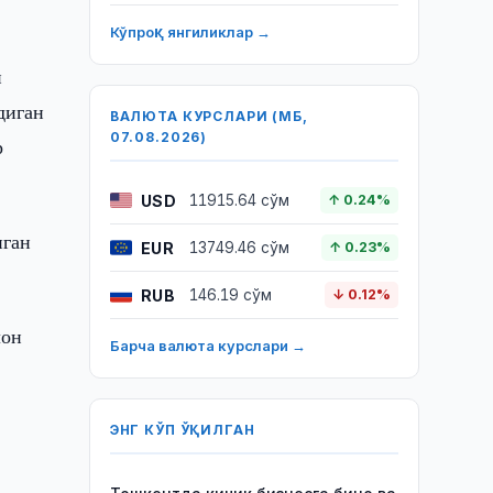
Кўпроқ янгиликлар →
н
диган
ВАЛЮТА КУРСЛАРИ (МБ,
07.08.2026)
р
USD
11915.64 сўм
↑ 0.24%
нган
EUR
13749.46 сўм
↑ 0.23%
RUB
146.19 сўм
↓ 0.12%
лон
Барча валюта курслари →
ЭНГ КЎП ЎҚИЛГАН