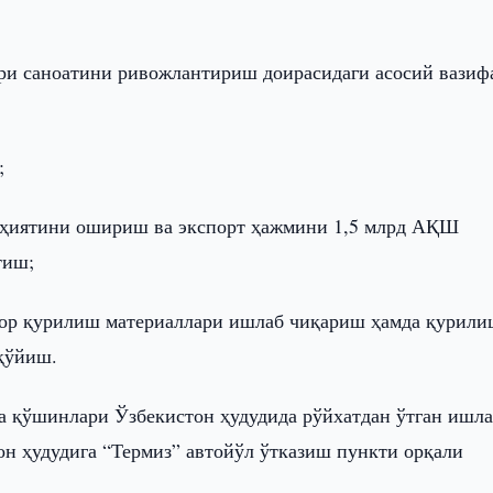
ари саноатини ривожлантириш доирасидаги асосий вазиф
;
лоҳиятини ошириш ва экспорт ҳажмини 1,5 млрд АҚШ
тиш;
адор қурилиш материаллари ишлаб чиқариш ҳамда қурил
қўйиш.
ра қўшинлари Ўзбекистон ҳудудида рўйхатдан ўтган ишл
н ҳудудига “Термиз” автойўл ўтказиш пункти орқали