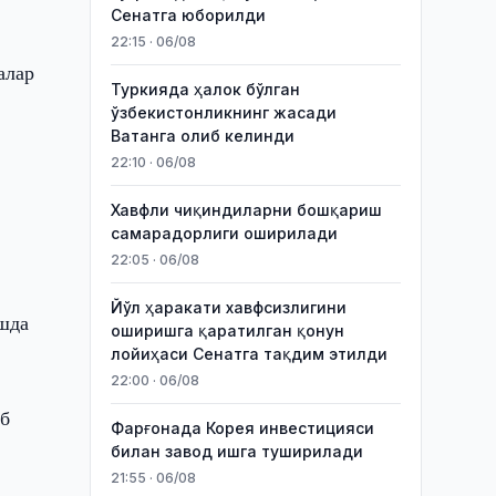
Сенатга юборилди
22:15 · 06/08
алар
Туркияда ҳалок бўлган
ўзбекистонликнинг жасади
Ватанга олиб келинди
22:10 · 06/08
Хавфли чиқиндиларни бошқариш
самарадорлиги оширилади
22:05 · 06/08
Йўл ҳаракати хавфсизлигини
ишда
оширишга қаратилган қонун
лойиҳаси Сенатга тақдим этилди
22:00 · 06/08
аб
Фарғонада Корея инвестицияси
билан завод ишга туширилади
21:55 · 06/08