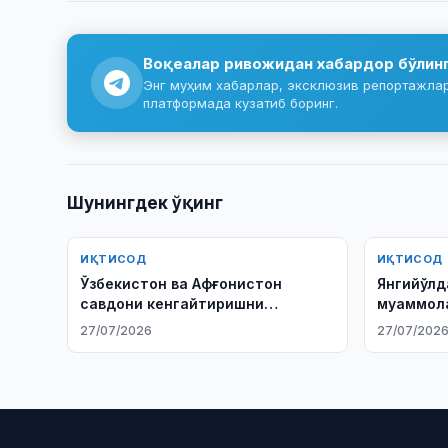
Воқеалар ривожидан хабардор бўлин
Энг муҳим хабарлар, эксклюзив репортажлар 
платформада кузатиб боринг.
Шунингдек ўқинг
ИҚТИСОД
ИҚТИСОД
Ўзбекистон ва Афғонистон
Янгийўлд
савдони кенгайтиришни
муаммола
муҳокама қилди
тузилади
27/07/2026
27/07/202