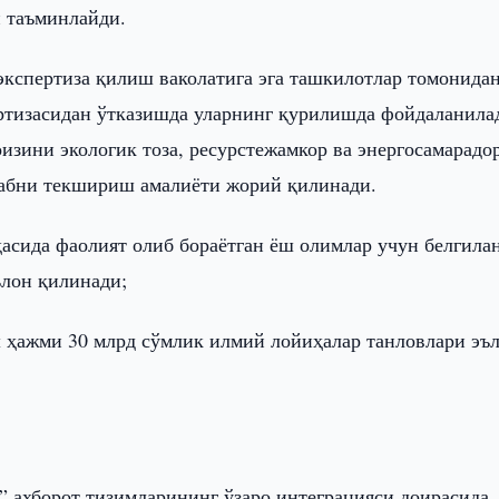
и таъминлайди.
экспертиза қилиш ваколатига эга ташкилотлар томонида
ртизасидан ўтказишда уларнинг қурилишда фойдаланила
зини экологик тоза, ресурстежамкор ва энергосамарадо
лабни текшириш амалиёти жорий қилинади.
ҳасида фаолият олиб бораётган ёш олимлар учун белгила
ълон қилинади;
ҳажми 30 млрд сўмлик илмий лойиҳалар танловлари эъ
 ахборот тизимларининг ўзаро интеграцияси доирасида