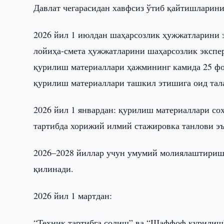
Давлат чегарасидан хавфсиз ўтиб қайтишларин
2026 йил 1 июлдан шаҳарсозлик ҳужжатларини 
лойиҳа-смета ҳужжатларини шаҳарсозлик экспе
қурилиш материаллари ҳажмининг камида 25 фои
қурилиш материаллари ташкил этишига оид та
2026 йил 1 январдан: қурилиш материаллари со
тартибда хорижий илмий стажировка танлови э
2026–2028 йиллар учун умумий молиялаштириш 
қилинади.
2026 йил 1 мартдан:
“Техник тартибга солиш” ва “Шаффоф қурилиш”