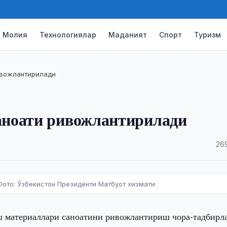
Молия
Технологиялар
Маданият
Спорт
Туризм
ивожлантирилади
аноати ривожлантирилади
·
26
ото: Ўзбекистон Президенти Матбуот хизмати.
 материаллари саноатини ривожлантириш чора-тадбирл