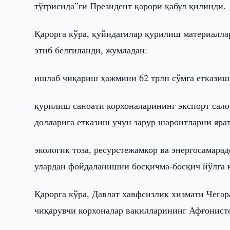
тўғрисида”ги Президент қарори қабул қилинди.
Қарорга кўра, қуйидагилар қурилиш материалл
этиб белгиланди, жумладан:
ишлаб чиқариш ҳажмини 62 трлн сўмга етказиш
қурилиш саноати корхоналарининг экспорт са
долларига етказиш учун зарур шароитларни яра
экологик тоза, ресурстежамкор ва энергосамар
улардан фойдаланишни босқичма-босқич йўлга 
Қарорга кўра, Давлат хавфсизлик хизмати Чега
чиқарувчи корхоналар вакилларининг Афғонисто