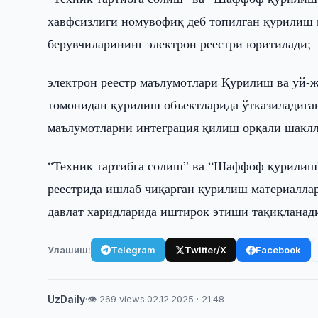
хавфсизлиги номувофиқ деб топилган қурилиш 
берувчиларининг электрон реестри юритилади;
электрон реестр маълумотлари Қурилиш ва уй-
томонидан қурилиш объектларида ўтказиладига
маълумотларни интеграция қилиш орқали шакл
“Техник тартибга солиш” ва “Шаффоф қурилиш”
реестрида ишлаб чиқарган қурилиш материалла
давлат харидларида иштирок этиши тақиқланад
Улашиш:
Telegram
Twitter/X
Facebook
UzDaily
·
👁 269 views
·
02.12.2025 · 21:48