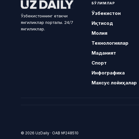
БЎЛИМЛАР
Ўзбекистон
Ўзбекистоннинг етакчи
янгиликлар порталы. 24/7
Иқтисод
янгиликлар.
Молия
Технологиялар
Маданият
Спорт
Инфографика
Махсус лойиҳалар
© 2026 UzDaily · ОАВ №248510