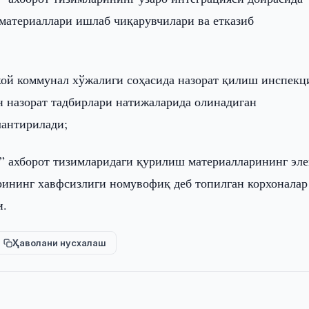
материаллари ишлаб чиқарувчилари ва етказиб
жой коммунал хўжалиги соҳасида назорат қилиш инспекц
н назорат тадбирлари натижаларида олинадиган
лантирилади;
 ахборот тизимларидаги қурилиш материалларининг эл
рининг хавфсизлиги номувофиқ деб топилган корхоналар
и.
Ҳаволани нусхалаш