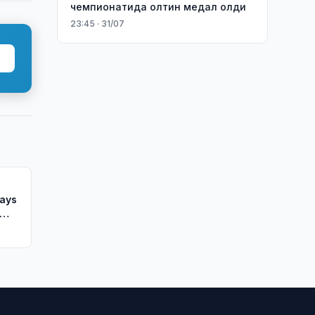
чемпионатида олтин медал олди
23:45 · 31/07
ways