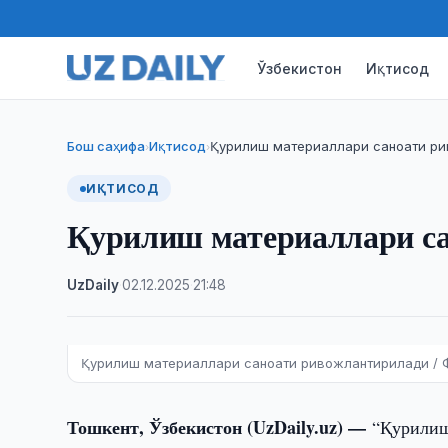
Ўзбекистон
Иқтисод
Бош саҳифа
Иқтисод
Қурилиш материаллари саноати р
›
›
ИҚТИСОД
Қурилиш материаллари с
UzDaily
·
02.12.2025
·
21:48
Қурилиш материаллари саноати ривожлантирилади / Ф
Тошкент, Ўзбекистон (UzDaily.uz) —
“Қурилиш