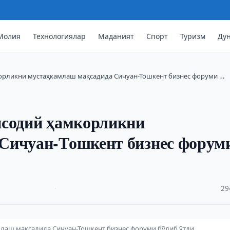
Молия
Технологиялар
Маданият
Спорт
Туризм
Ду
орликни мустаҳкамлаш мақсадида Сичуан-Тошкент бизнес форуми …
исодий ҳамкорликни
Сичуан-Тошкент бизнес форум
·
29
лаш мақсадида Сичуан-Тошкент бизнес форуми бўлиб ўтди