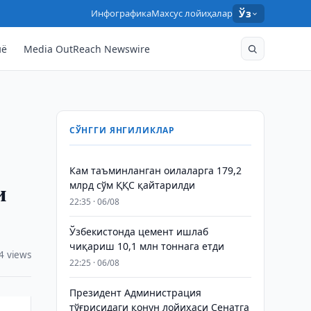
Инфографика
Махсус лойиҳалар
Ўз
нё
Media OutReach Newswire
СЎНГГИ ЯНГИЛИКЛАР
Кам таъминланган оилаларга 179,2
и
млрд сўм ҚҚС қайтарилди
22:35 · 06/08
Ўзбекистонда цемент ишлаб
чиқариш 10,1 млн тоннага етди
4 views
22:25 · 06/08
Президент Администрация
тўғрисидаги қонун лойиҳаси Сенатга