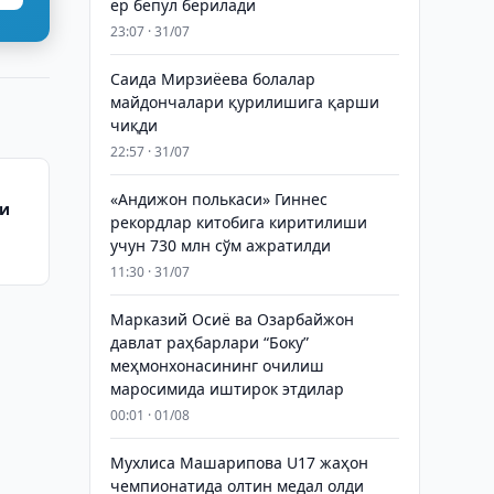
ер бепул берилади
23:07 · 31/07
Саида Мирзиёева болалар
майдончалари қурилишига қарши
чиқди
22:57 · 31/07
«Андижон полькаси» Гиннес
ги
рекордлар китобига киритилиши
учун 730 млн сўм ажратилди
кни
11:30 · 31/07
Марказий Осиё ва Озарбайжон
давлат раҳбарлари “Боку”
меҳмонхонасининг очилиш
маросимида иштирок этдилар
00:01 · 01/08
Мухлиса Машарипова U17 жаҳон
чемпионатида олтин медал олди