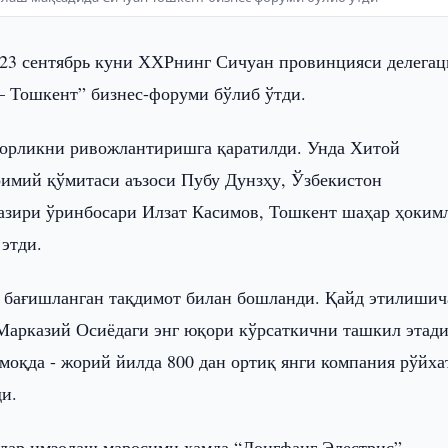
 23 сентябрь куни ХХРнинг Сичуан провинцияси делегац
 Тошкент” бизнес-форуми бўлиб ўтди.
корликни ривожлантиришга қаратилди. Унда Хитой
имий қўмитаси аъзоси Пубу Дунзҳу, Ўзбекистон
вазири ўринбосари Илзат Касимов, Тошкент шаҳар ҳоким
этди.
 бағишланган тақдимот билан бошланди. Қайд этилишич
Марказий Осиёдаги энг юқори кўрсаткични ташкил этади
моқда - жорий йилда 800 дан ортиқ янги компания рўйха
ди.
лар имзолаш маросими ҳамда “Донгфанг Элестрис”