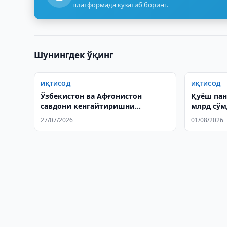
платформада кузатиб боринг.
Шунингдек ўқинг
ИҚТИСОД
ИҚТИСОД
Ўзбекистон ва Афғонистон
Қуёш пан
савдони кенгайтиришни
млрд сўм
муҳокама қилди
берилди
27/07/2026
01/08/2026