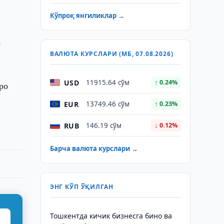
Кўпроқ янгиликлар →
ё
ВАЛЮТА КУРСЛАРИ (МБ, 07.08.2026)
USD
11915.64 сўм
↑ 0.24%
ро
EUR
13749.46 сўм
↑ 0.23%
RUB
146.19 сўм
↓ 0.12%
Барча валюта курслари →
ЭНГ КЎП ЎҚИЛГАН
Тошкентда кичик бизнесга бино ва