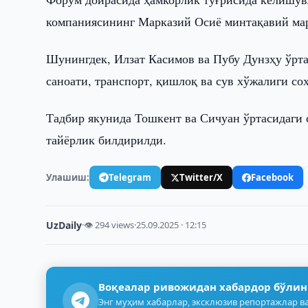
компаниясининг Марказий Осиё минтақавий мар
Шунингдек, Илзат Касимов ва Пубу Дунзҳу ўртас
саноати, транспорт, қишлоқ ва сув хўжалиги с
Тадбир якунида Тошкент ва Сичуан ўртасидаги 
тайёрлик билдирилди.
Улашиш:
Telegram
Twitter/X
Facebook
UzDaily
·
👁 294 views
·
25.09.2025 · 12:15
Воқеалар ривожидан хабардор бўлин
Энг муҳим хабарлар, эксклюзив репортажлар ва