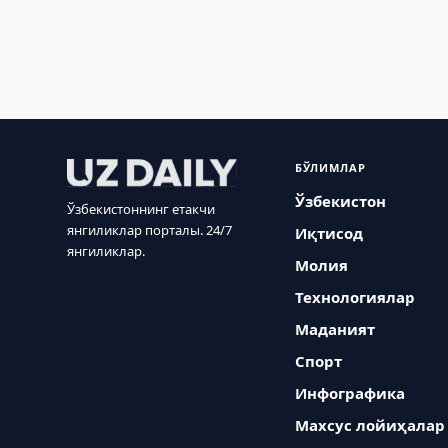
БЎЛИМЛАР
Ўзбекистон
Ўзбекистоннинг етакчи
янгиликлар порталы. 24/7
Иқтисод
янгиликлар.
Молия
Технологиялар
Маданият
Спорт
Инфографика
Махсус лойиҳалар