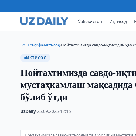
Ўзбекистон
Иқтисод
Бош саҳифа
Иқтисод
Пойтахтимизда савдо-иқтисодий ҳамк
›
›
ИҚТИСОД
Пойтахтимизда савдо-иқт
мустаҳкамлаш мақсадида 
бўлиб ўтди
UzDaily
·
25.09.2025
·
12:15
Пойтахтимизда савдо-иқтисодий ҳамкорликни мустаҳкам