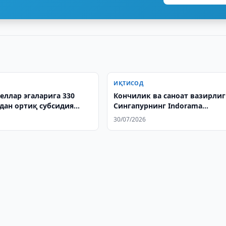
ИҚТИСОД
еллар эгаларига 330
Кончилик ва саноат вазирли
дан ортиқ субсидия
Cингапурнинг Indorama
компанияси билан ҳамкорли
30/07/2026
муҳокама қилди