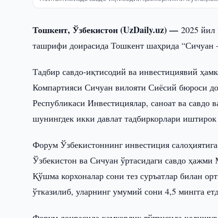
Тошкент, Ўзбекистон (UzDaily.uz) —
2025 йил
ташрифи доирасида Тошкент шаҳрида “Сичуан –
Тадбир савдо-иқтисодий ва инвестициявий ҳам
Компартияси Сичуан вилояти Сиёсий бюроси до
Республикаси Инвестициялар, саноат ва савдо 
шунингдек икки давлат тадбиркорлари иштирок 
Форум Ўзбекистоннинг инвестиция салоҳиятига
Ўзбекистон ва Сичуан ўртасидаги савдо ҳажми 
Қўшма корхоналар сони тез суръатлар билан орт
ўтказилиб, уларнинг умумий сони 4,5 мингга ет
Форум доирасида ҳамкорлик тўғрисида келишув