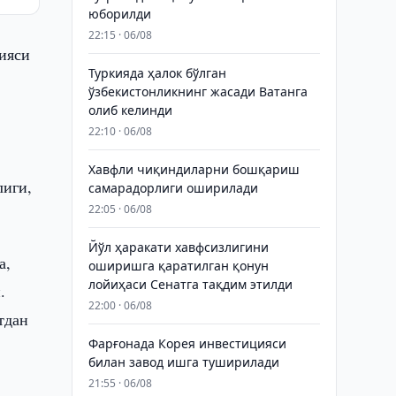
юборилди
22:15 · 06/08
ияси
Туркияда ҳалок бўлган
ўзбекистонликнинг жасади Ватанга
олиб келинди
22:10 · 06/08
Хавфли чиқиндиларни бошқариш
лиги,
самарадорлиги оширилади
22:05 · 06/08
Йўл ҳаракати хавфсизлигини
а,
оширишга қаратилган қонун
лойиҳаси Сенатга тақдим этилди
.
22:00 · 06/08
тдан
Фарғонада Корея инвестицияси
билан завод ишга туширилади
21:55 · 06/08