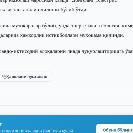
кази тантанали очилиши бўлиб ўтди.
ида музокаралар бўлиб, унда энергетика, геология, ким
оҳаларида ҳамкорлик истиқболлари муҳокама қилинди.
савдо-иқтисодий алоқаларни янада чуқурлаштиришга ўза
Ҳаволани нусхалаш
г
Обуна бўлинг
 тезкор янгиликларни ўзингизга қулай