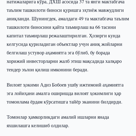
натижаларига кўра, ДХШ асосида 37 та янги мактабгача
таълим ташкилоти биноси қуришга эҳтиёж мавжудлиги
аниқланди. Шунингдек, амалдаги 49 та мактабгача таълим
ташкилоти биносини қайта таъмирлаш ва 66 тасини
капитал таъмирлаш режалаштирилган. Ҳозирги кунда
келгусида қуриладиган объектлар учун аниқ жойларни
белгилаш устувор аҳамиятга эга бўлиб, бу борада
хорижий инвесторларни жалб этиш мақсадида халқаро
тендер эълон қилиш имконини беради.
Вилоят ҳокими Адиз Бобоев ушбу ижтимоий аҳамиятга
эга лойиҳани амалга оширишда вилоят ҳокимлиги ҳар
томонлама ёрдам кўрсатишга тайёр эканини билдирди.
Томонлар ҳамкорликдаги амалий ишларни янада
яхшилашга келишиб олдилар.