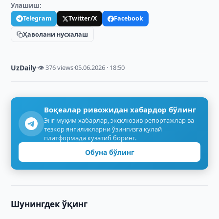
Улашиш:
Telegram
Twitter/X
Facebook
Ҳаволани нусхалаш
UzDaily
·
👁 376 views
·
05.06.2026 · 18:50
Воқеалар ривожидан хабардор бўлинг
Энг муҳим хабарлар, эксклюзив репортажлар ва
тезкор янгиликларни ўзингизга қулай
платформада кузатиб боринг.
Обуна бўлинг
Шунингдек ўқинг