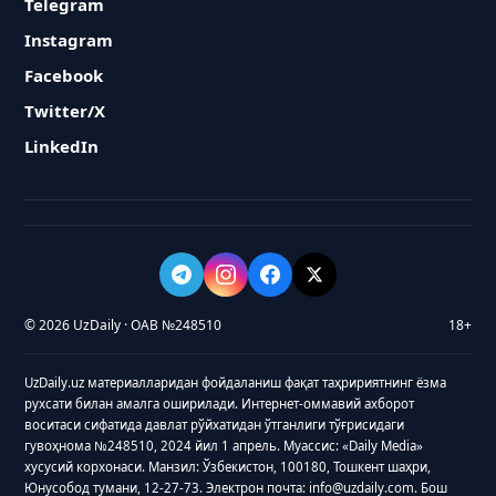
Telegram
Instagram
Facebook
Twitter/X
LinkedIn
© 2026 UzDaily · ОАВ №248510
18+
UzDaily.uz материалларидан фойдаланиш фақат таҳририятнинг ёзма
рухсати билан амалга оширилади. Интернет-оммавий ахборот
воситаси сифатида давлат рўйхатидан ўтганлиги тўғрисидаги
гувоҳнома №248510, 2024 йил 1 апрель. Муассис: «Daily Media»
хусусий корхонаси. Манзил: Ўзбекистон, 100180, Тошкент шаҳри,
Юнусобод тумани, 12-27-73. Электрон почта: info@uzdaily.com. Бош