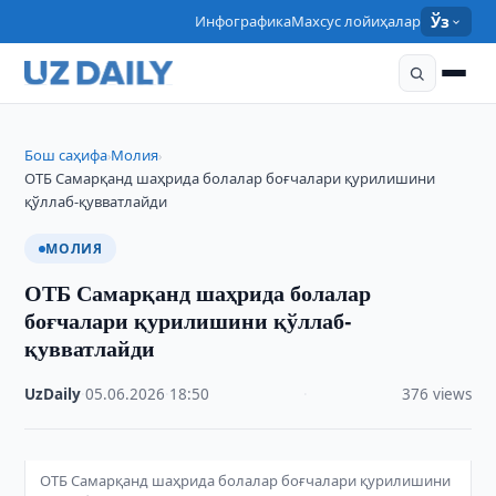
Инфографика
Махсус лойиҳалар
Ўз
Бош саҳифа
Молия
›
›
ОТБ Самарқанд шаҳрида болалар боғчалари қурилишини
қўллаб-қувватлайди
МОЛИЯ
ОТБ Самарқанд шаҳрида болалар
боғчалари қурилишини қўллаб-
қувватлайди
UzDaily
·
05.06.2026
·
18:50
·
376 views
ОТБ Самарқанд шаҳрида болалар боғчалари қурилишини