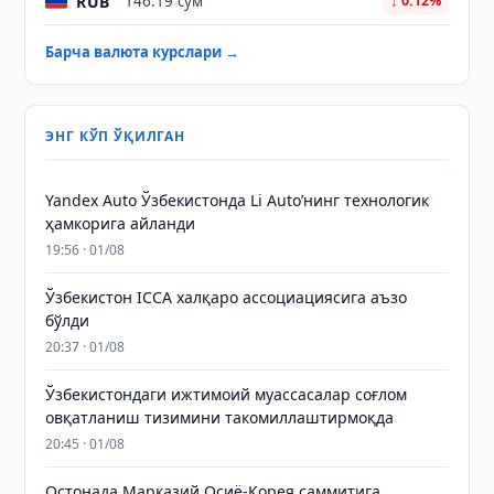
RUB
146.19 сўм
↓ 0.12%
Барча валюта курслари →
ЭНГ КЎП ЎҚИЛГАН
Yandex Auto Ўзбекистонда Li Auto’нинг технологик
ҳамкорига айланди
19:56 · 01/08
Ўзбекистон ICCA халқаро ассоциациясига аъзо
бўлди
20:37 · 01/08
Ўзбекистондаги ижтимоий муассасалар соғлом
овқатланиш тизимини такомиллаштирмоқда
20:45 · 01/08
Остонада Марказий Осиё-Корея саммитига