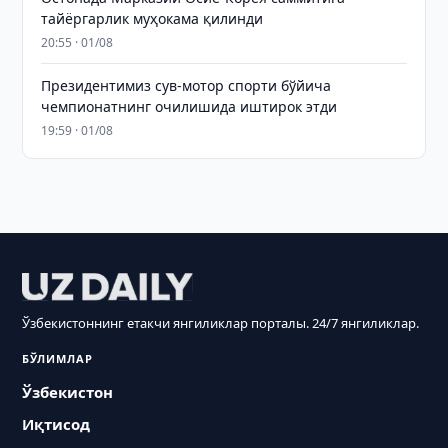
тайёргарлик муҳокама қилинди
20:55 · 01/08
Президентимиз сув-мотор спорти бўйича
чемпионатнинг очилишида иштирок этди
19:59 · 01/08
Ўзбекистоннинг етакчи янгиликлар порталы. 24/7 янгиликлар.
БЎЛИМЛАР
Ўзбекистон
Иқтисод