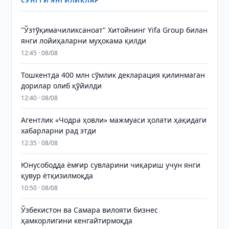
СЎНГГИ ЯНГИЛИКЛАР
"Ўзтўқимачиликсаноат" Хитойнинг Yifa Group билан
янги лойиҳаларни муҳокама қилди
12:45 · 08/08
Тошкентда 400 млн сўмлик декларация қилинмаган
дорилар олиб қўйилди
12:40 · 08/08
Агентлик «Чодра ҳовли» мажмуаси ҳолати ҳақидаги
хабарларни рад этди
12:35 · 08/08
Юнусободда ёмғир сувларини чиқариш учун янги
қувур ётқизилмоқда
10:50 · 08/08
Ўзбекистон ва Самара вилояти бизнес
ҳамкорлигини кенгайтирмоқда