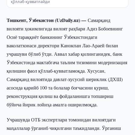
қўллаб-қувватлайди
Тошкент, Ўзбекистон (UzDaily.uz) —
Самарқанд
вилояти ҳокимлигида вилоят раҳбари Адиз Бобоевнинг
Осиё тараққиёт банкининг Ўзбекистондаги
ваколатхонаси директори Канокпан Лао-Араей билан
учрашуви бўлиб ўтди. Аввал хабар қилинганидек, банк
Ўзбекистонда мактабгача таълим тизимини модернизация
қилишни фаол қўллаб-қувватламоқда. Хусусан,
Самарқанд вилоятида давлат-хусусий шериклик (ДХШ)
асосида қарийб 100 та болалар боғчасини қуриш,
реконструкция қилиш ва фойдаланишга топшириш
бўйича йирик лойиҳа амалга оширилмоқда.
Учрашувда ОТБ экспертлари томонидан вилоятдаги
маҳаллалар ўрганиб чиқилгани таъкидланди. Ўрганиш