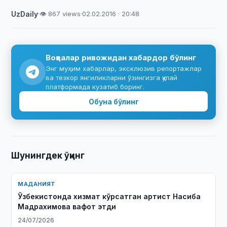
UzDaily
·
👁 867 views
·
02.02.2016 · 20:48
Воқеалар ривожидан хабардор бўлинг
Энг муҳим хабарлар, эксклюзив репортажлар
ва тезкор янгиликларни ўзингизга қулай
платформада кузатиб боринг.
Обуна бўлинг
Шунингдек ўқинг
МАДАНИЯТ
Ўзбекистонда хизмат кўрсатган артист Насиба
Мадрахимова вафот этди
24/07/2026