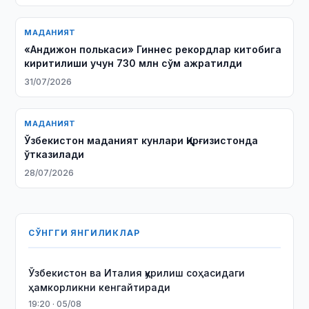
МАДАНИЯТ
«Андижон полькаси» Гиннес рекордлар китобига
киритилиши учун 730 млн сўм ажратилди
31/07/2026
МАДАНИЯТ
Ўзбекистон маданият кунлари Қирғизистонда
ўтказилади
28/07/2026
СЎНГГИ ЯНГИЛИКЛАР
Ўзбекистон ва Италия қурилиш соҳасидаги
ҳамкорликни кенгайтиради
19:20 · 05/08