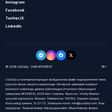
Instagram
Facebook
Twitter/X
LinkedIn
© 2026 UzDaily · ОАВ №248510
18+
UzDaily.uz материалларидан фойдаланиш фақат таҳририятнинг ёзма
рухсати билан амалга оширилади. Интернет-оммавий ахборот
воситаси сифатида давлат рўйхатидан ўтганлиги тўғрисидаги
гувоҳнома №248510, 2024 йил 1 апрель. Муассис: «Daily Media»
хусусий корхонаси. Манзил: Ўзбекистон, 100180, Тошкент шаҳри,
Юнусобод тумани, 12-27-73. Электрон почта: info@uzdaily.com. Бош
муҳаррир: Умаров Анвар Абрарджанович. Муаллифлар фикри