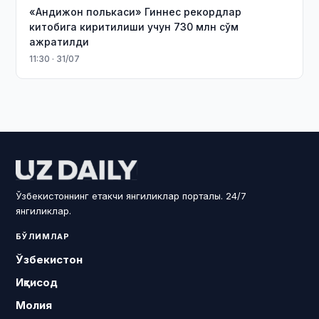
«Андижон полькаси» Гиннес рекордлар
китобига киритилиши учун 730 млн сўм
ажратилди
11:30 · 31/07
Ўзбекистоннинг етакчи янгиликлар порталы. 24/7
янгиликлар.
БЎЛИМЛАР
Ўзбекистон
Иқтисод
Молия