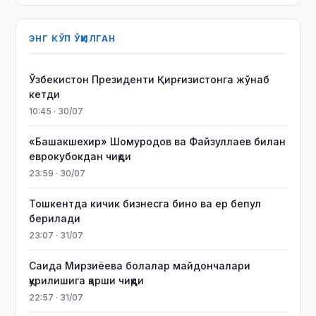
ЭНГ КЎП ЎҚИЛГАН
Ўзбекистон Президенти Қирғизистонга жўнаб
кетди
10:45 · 30/07
«Башакшехир» Шомуродов ва Файзуллаев билан
еврокубокдан чиқди
23:59 · 30/07
Тошкентда кичик бизнесга бино ва ер бепул
берилади
23:07 · 31/07
Саида Мирзиёева болалар майдончалари
қурилишига қарши чиқди
22:57 · 31/07