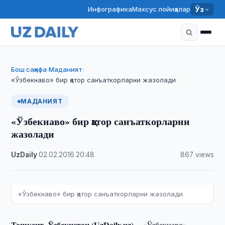
Инфографика
Махсус лойиҳалар
Ўз
Бош саҳифа
Маданият
›
›
«Ўзбекнаво» бир қатор санъаткорларни жазолади
МАДАНИЯТ
«Ўзбекнаво» бир қатор санъаткорларни
жазолади
UzDaily
·
02.02.2016
·
20:48
·
867 views
«Ўзбекнаво» бир қатор санъаткорларни жазолади
Тошкент, Ўзбекистон (UzDaily.uz) --
«Ўзбекнаво»