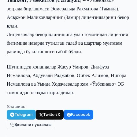
эстрада бирлашмаси Эсмеральда Рахматова (Тамила),
Асқаржон Маликовларнинг (Замир) лицензияларини бекор
қилди.
Лицензиялар бекор қилинишига улар томонидан лицензия
битимида назарда тутилган талаб ва шартлар мунтазам
равишда бузилганлиги сабаб бўлди.
Шунингдек хонандалар Жасур Умиров, Дилфуза
Исмаилова, Абдували Раджабов, Ойбек Алимов, Нигора
Исмаилова ва Умида Ходжаевалар ҳам «Ўзбекнаво» ЭБ
томонидан огоҳлантирилдилар.
Улашиш:
Telegram
Twitter/X
Facebook
Ҳаволани нусхалаш