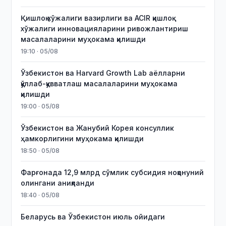
Қишлоқ хўжалиги вазирлиги ва ACIR қишлоқ
хўжалиги инновацияларини ривожлантириш
масалаларини муҳокама қилишди
19:10 · 05/08
Ўзбекистон ва Harvard Growth Lab аёлларни
қўллаб-қувватлаш масалаларини муҳокама
қилишди
19:00 · 05/08
Ўзбекистон ва Жанубий Корея консуллик
ҳамкорлигини муҳокама қилишди
18:50 · 05/08
Фарғонада 12,9 млрд сўмлик субсидия ноқонуний
олингани аниқланди
18:40 · 05/08
Беларусь ва Ўзбекистон июль ойидаги