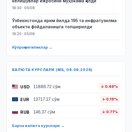
келишувлар ижросини муҳокама қилди
18:30 · 05/08
Ўзбекистонда ярим йилда 195 та инфратузилма
объекти фойдаланишга топширилди
18:20 · 05/08
Кўпроқ янгиликлар →
ВАЛЮТА КУРСЛАРИ (МБ, 06.08.2026)
USD
11886.72 сўм
↓ 0.46%
EUR
13717.27 сўм
↓ 0.19%
RUB
146.37 сўм
↓ 0.71%
Барча валюта курслари →