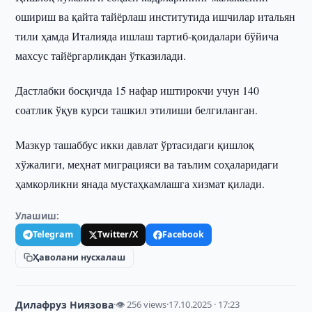
ошириш ва қайта тайёрлаш институтида ишчилар итальян
тили ҳамда Италияда ишлаш тартиб-қоидалари бўйича
махсус тайёргарликдан ўтказилади.
Дастлабки босқичда 15 нафар иштирокчи учун 140
соатлик ўқув курси ташкил этилиши белгиланган.
Мазкур ташаббус икки давлат ўртасидаги қишлоқ
хўжалиги, меҳнат миграцияси ва таълим соҳаларидаги
ҳамкорликни янада мустаҳкамлашга хизмат қилади.
Улашиш:
Telegram
Twitter/X
Facebook
Ҳаволани нусхалаш
Дилафруз Ниязова
·
👁 256 views
·
17.10.2025 · 17:23