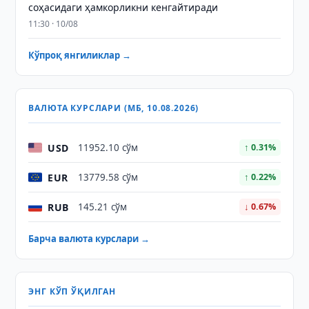
соҳасидаги ҳамкорликни кенгайтиради
11:30 · 10/08
Кўпроқ янгиликлар →
ВАЛЮТА КУРСЛАРИ (МБ, 10.08.2026)
USD
11952.10 сўм
↑ 0.31%
EUR
13779.58 сўм
↑ 0.22%
RUB
145.21 сўм
↓ 0.67%
Барча валюта курслари →
ЭНГ КЎП ЎҚИЛГАН