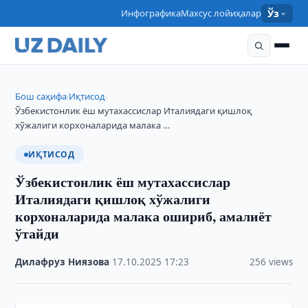
Инфографика
Махсус лойиҳалар
Ўз
Бош саҳифа
Иқтисод
›
›
Ўзбекистонлик ёш мутахассислар Италиядаги қишлоқ
хўжалиги корхоналарида малака …
ИҚТИСОД
Ўзбекистонлик ёш мутахассислар
Италиядаги қишлоқ хўжалиги
корхоналарида малака ошириб, амалиёт
ўтайди
Дилафруз Ниязова
·
17.10.2025
·
17:23
·
256 views