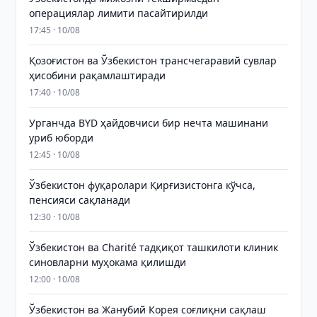
операциялар лимити пасайтирилди
17:45 · 10/08
Қозоғистон ва Ўзбекистон трансчегаравий сувлар
ҳисобини рақамлаштиради
17:40 · 10/08
Урганчда BYD ҳайдовчиси бир нечта машинани
уриб юборди
12:45 · 10/08
Ўзбекистон фуқаролари Қирғизистонга кўчса,
пенсияси сақланади
12:30 · 10/08
Ўзбекистон ва Charité тадқиқот ташкилоти клиник
синовларни муҳокама қилишди
12:00 · 10/08
Ўзбекистон ва Жанубий Корея соғлиқни сақлаш