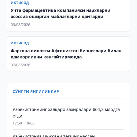
ИҚТИСОД
Учта фармацевтика компанияси нархларни
асоссиз оширган маблағларни қайтарди
03/08/2026
ИҚТИСОД
Фарғона вилояти Афғонистон бизнеслари билан
ҳамкорликни кенгайтирмоқда
07/08/2026
СЎНГГИ ЯНГИЛИКЛАР
Ўзбекистоннинг халқаро захиралари $64,3 млрдга
етди
17:50 · 10/08
Ўзбекистонда мижозни текширмасдан