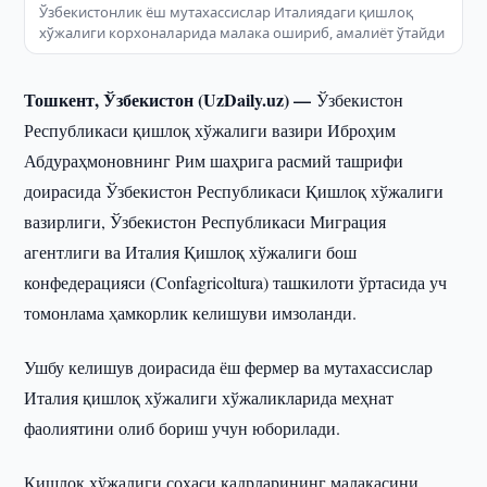
Ўзбекистонлик ёш мутахассислар Италиядаги қишлоқ
хўжалиги корхоналарида малака ошириб, амалиёт ўтайди
Тошкент, Ўзбекистон (UzDaily.uz) —
Ўзбекистон
Республикаси қишлоқ хўжалиги вазири Иброҳим
Абдураҳмоновнинг Рим шаҳрига расмий ташрифи
доирасида Ўзбекистон Республикаси Қишлоқ хўжалиги
вазирлиги, Ўзбекистон Республикаси Миграция
агентлиги ва Италия Қишлоқ хўжалиги бош
конфедерацияси (Confagricoltura) ташкилоти ўртасида уч
томонлама ҳамкорлик келишуви имзоланди.
Ушбу келишув доирасида ёш фермер ва мутахассислар
Италия қишлоқ хўжалиги хўжаликларида меҳнат
фаолиятини олиб бориш учун юборилади.
Қишлоқ хўжалиги соҳаси кадрларининг малакасини