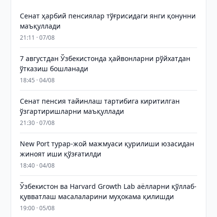
Сенат ҳарбий пенсиялар тўғрисидаги янги қонунни
маъқуллади
21:11 · 07/08
7 августдан Ўзбекистонда ҳайвонларни рўйхатдан
ўтказиш бошланади
18:45 · 04/08
Сенат пенсия тайинлаш тартибига киритилган
ўзгартиришларни маъқуллади
21:30 · 07/08
New Port турар-жой мажмуаси қурилиши юзасидан
жиноят иши қўзғатилди
18:40 · 04/08
Ўзбекистон ва Harvard Growth Lab аёлларни қўллаб-
қувватлаш масалаларини муҳокама қилишди
19:00 · 05/08