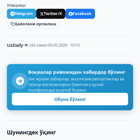
Улашиш:
Telegram
Twitter/X
Facebook
Ҳаволани нусхалаш
UzDaily
·
👁 243 views
·
09.05.2026 · 10:15
Воқеалар ривожидан хабардор бўлинг
Энг муҳим хабарлар, эксклюзив репортажлар ва
тезкор янгиликларни ўзингизга қулай
платформада кузатиб боринг.
Обуна бўлинг
Шунингдек ўқинг