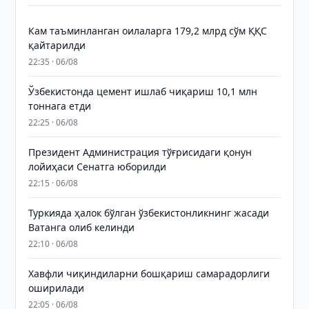
Кам таъминланган оилаларга 179,2 млрд сўм ҚҚС
қайтарилди
22:35 · 06/08
Ўзбекистонда цемент ишлаб чиқариш 10,1 млн
тоннага етди
22:25 · 06/08
Президент Администрация тўғрисидаги қонун
лойиҳаси Сенатга юборилди
22:15 · 06/08
Туркияда ҳалок бўлган ўзбекистонликнинг жасади
Ватанга олиб келинди
22:10 · 06/08
Хавфли чиқиндиларни бошқариш самарадорлиги
оширилади
22:05 · 06/08