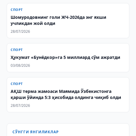
СПОРТ
Шомуродовнинг голи ЖЧ-2026да энг яхши
учликдан жой олди
28/07/2026
СПОРТ
Ҳукумат «Бунёдкор»га 5 миллиард сўм ажратди
03/08/2026
СПОРТ
АҚШ терма жамоаси Маямида Ўзбекистонга
қарши ўйинда 5:3 ҳисобида олдинга чиқиб олди
28/07/2026
СЎНГГИ ЯНГИЛИКЛАР