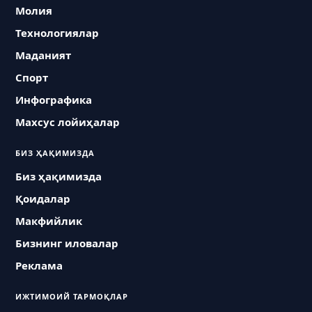
Молия
Технологиялар
Маданият
Спорт
Инфографика
Махсус лойиҳалар
БИЗ ҲАҚИМИЗДА
Биз ҳақимизда
Қоидалар
Макфийлик
Бизнинг иловалар
Реклама
ИЖТИМОИЙ ТАРМОҚЛАР