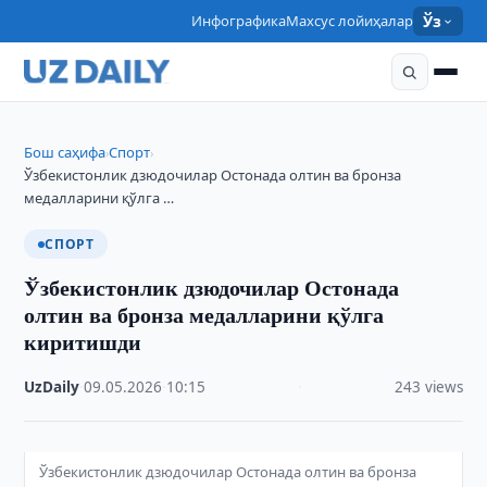
Инфографика
Махсус лойиҳалар
Ўз
Бош саҳифа
Спорт
›
›
Ўзбекистонлик дзюдочилар Остонада олтин ва бронза
медалларини қўлга …
СПОРТ
Ўзбекистонлик дзюдочилар Остонада
олтин ва бронза медалларини қўлга
киритишди
UzDaily
·
09.05.2026
·
10:15
·
243 views
Ўзбекистонлик дзюдочилар Остонада олтин ва бронза