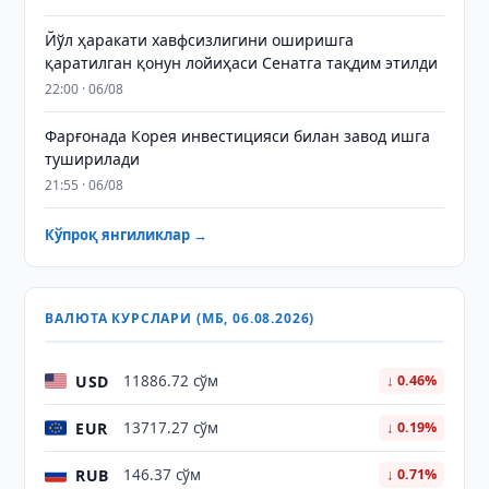
Йўл ҳаракати хавфсизлигини оширишга
қаратилган қонун лойиҳаси Сенатга тақдим этилди
22:00 · 06/08
Фарғонада Корея инвестицияси билан завод ишга
туширилади
21:55 · 06/08
Кўпроқ янгиликлар →
ВАЛЮТА КУРСЛАРИ (МБ, 06.08.2026)
USD
11886.72 сўм
↓ 0.46%
EUR
13717.27 сўм
↓ 0.19%
RUB
146.37 сўм
↓ 0.71%