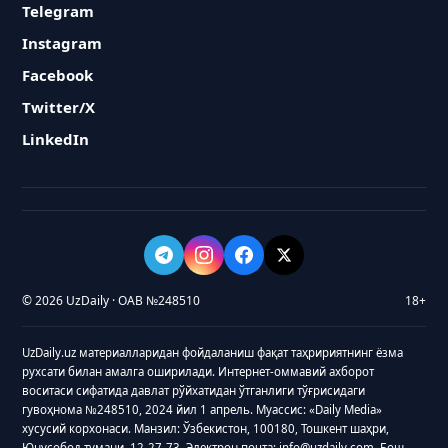
Telegram
Instagram
Facebook
Twitter/X
LinkedIn
© 2026 UzDaily · ОАВ №248510
18+
UzDaily.uz материалларидан фойдаланиш фақат таҳририятнинг ёзма
рухсати билан амалга оширилади. Интернет-оммавий ахборот
воситаси сифатида давлат рўйхатидан ўтганлиги тўғрисидаги
гувоҳнома №248510, 2024 йил 1 апрель. Муассис: «Daily Media»
хусусий корхонаси. Манзил: Ўзбекистон, 100180, Тошкент шаҳри,
Юнусобод тумани, 12-27-73. Электрон почта: info@uzdaily.com. Бош