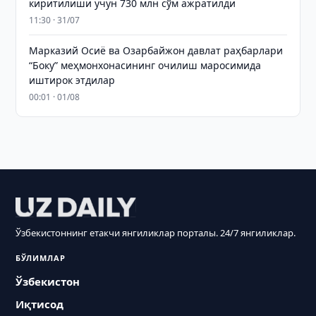
киритилиши учун 730 млн сўм ажратилди
11:30 · 31/07
Марказий Осиё ва Озарбайжон давлат раҳбарлари
“Боку” меҳмонхонасининг очилиш маросимида
иштирок этдилар
00:01 · 01/08
Ўзбекистоннинг етакчи янгиликлар порталы. 24/7 янгиликлар.
БЎЛИМЛАР
Ўзбекистон
Иқтисод