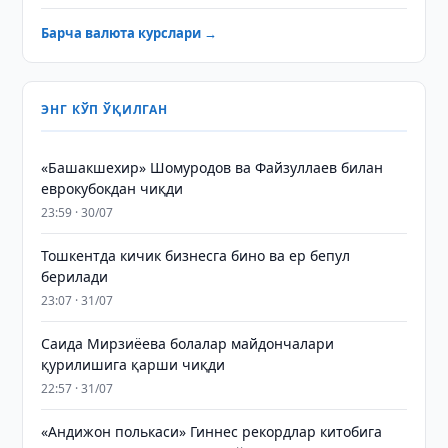
Барча валюта курслари →
ЭНГ КЎП ЎҚИЛГАН
«Башакшехир» Шомуродов ва Файзуллаев билан
еврокубокдан чиқди
23:59 · 30/07
Тошкентда кичик бизнесга бино ва ер бепул
берилади
23:07 · 31/07
Саида Мирзиёева болалар майдончалари
қурилишига қарши чиқди
22:57 · 31/07
«Андижон полькаси» Гиннес рекордлар китобига