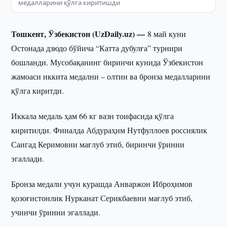
медалларини қўлга киритишди
Тошкент, Ўзбекистон (UzDaily.uz) —
8 май куни
Остонада дзюдо бўйича “Катта дубулға” турнири
бошланди. Мусобақанинг биринчи кунида Ўзбекистон
жамоаси иккита медални – олтин ва бронза медалларини
қўлга киритди.
Иккала медаль ҳам 66 кг вазн тоифасида қўлга
киритилди. Финалда Абдураҳим Нутфуллоев россиялик
Саигад Керимовни мағлуб этиб, биринчи ўринни
эгаллади.
Бронза медали учун курашда Анваржон Иброҳимов
қозоғистонлик Нурканат Серикбаевни мағлуб этиб,
учинчи ўринни эгаллади.