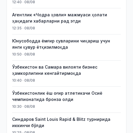
12:40 · 08/08
Агентлик «Чодра ҳовли» мажмуаси ҳолати
ҳақидаги хабарларни рад этди
12:35 · 08/08
Юнусободда ёмғир сувларини чиқариш учун
янги қувур ётқизилмоқда
10:50 · 08/08
Ўзбекистон ва Самара вилояти бизнес
ҳамкорлигини кенгайтирмоқда
10:40 · 08/08
Ўзбекистонлик ёш оғир атлетикачи Осиё
чемпионатида бронза олди
10:30 · 08/08
Синдаров Saint Louis Rapid & Blitz турнирида
иккинчи бўлди
10:25 · 08/08