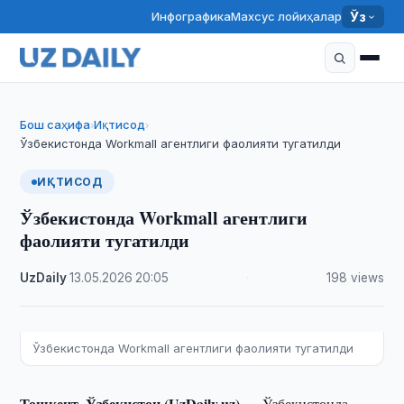
Инфографика
Махсус лойиҳалар
Ўз
Бош саҳифа
Иқтисод
›
›
Ўзбекистонда Workmall агентлиги фаолияти тугатилди
ИҚТИСОД
Ўзбекистонда Workmall агентлиги
фаолияти тугатилди
UzDaily
·
13.05.2026
·
20:05
·
198 views
Ўзбекистонда Workmall агентлиги фаолияти тугатилди
Тошкент, Ўзбекистон (UzDaily.uz) —
Ўзбекистонда