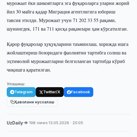
мурожаат ёки шикоятларга эга фуқароларга уларни жорий
йил 30 майга қадар Миграция агентлигига юбориш
тавсия этилди. Мурожаат учун 71 202 33 55 рақами,
шунингдек, 171 ва 711 қисқа рақамлари ҳам кўрсатилган.
Қарор фуқаролар ҳуқуқларини таъминлаш, хорижда ишга
жойлаштириш бозоридаги фаолиятни тартибга солиш ва
эҳтимолий мурожаатларни белгиланган тартибда кўриб
чиқишга қаратилган.
Улашиш:
Telegram
Twitter/X
Facebook
Ҳаволани нусхалаш
UzDaily
·
👁 198 views
·
13.05.2026 · 20:05