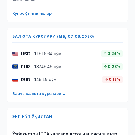
Кўпроқ янгиликлар →
ВАЛЮТА КУРСЛАРИ (МБ, 07.08.2026)
USD
11915.64 сўм
↑ 0.24%
EUR
13749.46 сўм
↑ 0.23%
RUB
146.19 сўм
↓ 0.12%
Барча валюта курслари →
ЭНГ КЎП ЎҚИЛГАН
Ўзбекистон ICCA халқаро ассоциациясига аъзо