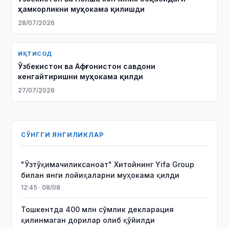
ҳамкорликни муҳокама қилишди
28/07/2026
ИҚТИСОД
Ўзбекистон ва Афғонистон савдони
кенгайтиришни муҳокама қилди
27/07/2026
СЎНГГИ ЯНГИЛИКЛАР
"Ўзтўқимачиликсаноат" Хитойнинг Yifa Group
билан янги лойиҳаларни муҳокама қилди
12:45 · 08/08
Тошкентда 400 млн сўмлик декларация
қилинмаган дорилар олиб қўйилди