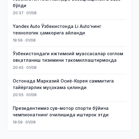
бўлди
20:37 · 01/08
Yandex Auto Ўзбекистонда Li Auto’нинг
технологик ҳамкорига айланди
19:56 · 01/08
Ўзбекистондаги ижтимоий муассасалар соғлом
овқатланиш тизимини такомиллаштирмоқда
20:45 · 01/08
Остонада Марказий Осиё-Корея саммитига
тайёргарлик муҳокама қилинди
20:55 · 01/08
Президентимиз сув-мотор спорти бўйича
чемпионатнинг очилишида иштирок этди
19:59 · 01/08