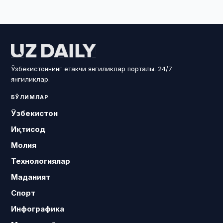
Ўзбекистоннинг етакчи янгиликлар порталы. 24/7
янгиликлар.
БЎЛИМЛАР
Ўзбекистон
Иқтисод
Молия
Технологиялар
Маданият
Спорт
Инфографика