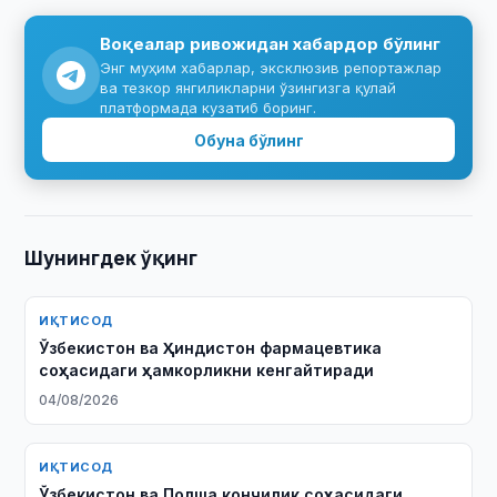
Воқеалар ривожидан хабардор бўлинг
Энг муҳим хабарлар, эксклюзив репортажлар
ва тезкор янгиликларни ўзингизга қулай
платформада кузатиб боринг.
Обуна бўлинг
Шунингдек ўқинг
ИҚТИСОД
Ўзбекистон ва Ҳиндистон фармацевтика
соҳасидаги ҳамкорликни кенгайтиради
04/08/2026
ИҚТИСОД
Ўзбекистон ва Полша кончилик соҳасидаги