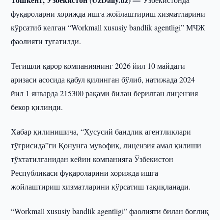
фуқароларни хорижда ишга жойлаштириш хизматларини
кўрсатиб келган “Workmall xususiy bandlik agentligi” МЧЖ
фаолияти тугатилди.
Тегишли қарор компаниянинг 2026 йил 10 майдаги
аризаси асосида қабул қилинган бўлиб, натижада 2024
йил 1 январда 215300 рақами билан берилган лицензия
бекор қилинди.
Хабар қилинишича, “Хусусий бандлик агентликлари
тўғрисида”ги Қонунга мувофиқ, лицензия амал қилиши
тўхтатилганидан кейин компанияга Ўзбекистон
Республикаси фуқароларини хорижда ишга
жойлаштириш хизматларини кўрсатиш тақиқланади.
“Workmall xususiy bandlik agentligi” фаолияти билан боғлиқ