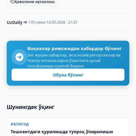
Ҳаволани нусхалаш
UzDaily
·
👁 170 views
·
14.05.2026 · 21:37
Воқеалар ривожидан хабардор бўлинг
Энг муҳим хабарлар, эксклюзив репортажлар ва
тезкор янгиликларни ўзингизга қулай
платформада кузатиб боринг.
Обуна бўлинг
Шунингдек ўқинг
ИҚТИСОД
Тошкентдаги қурилишда тупроқ ўпирилиши