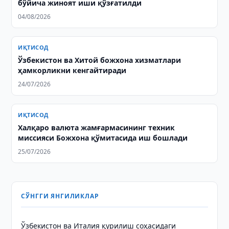
бўйича жиноят иши қўзғатилди
04/08/2026
ИҚТИСОД
Ўзбекистон ва Хитой божхона хизматлари
ҳамкорликни кенгайтиради
24/07/2026
ИҚТИСОД
Халқаро валюта жамғармасининг техник
миссияси Божхона қўмитасида иш бошлади
25/07/2026
СЎНГГИ ЯНГИЛИКЛАР
Ўзбекистон ва Италия қурилиш соҳасидаги