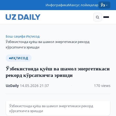
Инфографика
Махсус лойиҳалар
Ўз
Бош саҳифа
Иқтисод
›
›
Ўзбекистонда қуёш ва шамол энергетикаси рекорд
кўрсаткичга эришди
ИҚТИСОД
Ўзбекистонда қуёш ва шамол энергетикаси
рекорд кўрсаткичга эришди
UzDaily
·
14.05.2026
·
21:37
·
170 views
Ўзбекистонда қуёш ва шамол энергетикаси рекорд
кўрсаткичга эришди