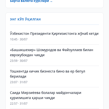
Барча валюта курслари →
ЭНГ КЎП ЎҚИЛГАН
Ўзбекистон Президенти Қирғизистонга жўнаб кетди
10:45 · 30/07
«Башакшехир» Шомуродов ва Файзуллаев билан
еврокубокдан чиқди
23:59 · 30/07
Тошкентда кичик бизнесга бино ва ер бепул
берилади
23:07 · 31/07
Саида Мирзиёева болалар майдончалари
қурилишига қарши чиқди
22:57 · 31/07