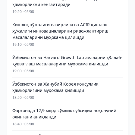
ҳамкорликни кенгайтиради
19:20 · 05/08
Қишлоқ хўжалиги вазирлиги ва ACIR қишлоқ
хўжалиги инновацияларини ривожлантириш
масалаларини муҳокама қилишди
19:10 · 05/08
Ўзбекистон ва Harvard Growth Lab аёлларни қўллаб-
қувватлаш масалаларини муҳокама қилишди
19:00 · 05/08
Ўзбекистон ва Жанубий Корея консуллик
ҳамкорлигини муҳокама қилишди
18:50 · 05/08
Фарғонада 12,9 млрд сўмлик субсидия ноқонуний
олингани аниқланди
18:40 · 05/08