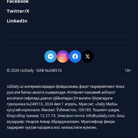
Facebook
Twitter/X
LinkedIn
© 2026 UzDaily · ОАВ №248510
18+
UzDaily.uz материалларидан фойдаланиш фақат таҳририятнинг ёзма
рухсати билан амалга оширилади. Интернет-оммавий ахборот
воситаси сифатида давлат рўйхатидан ўтганлиги тўғрисидаги
гувоҳнома №248510, 2024 йил 1 апрель. Муассис: «Daily Media»
хусусий корхонаси. Манзил: Ўзбекистон, 100180, Тошкент шаҳри,
Юнусобод тумани, 12-27-73. Электрон почта: info@uzdaily.com. Бош
муҳаррир: Умаров Анвар Абрарджанович. Муаллифлар фикри
таҳририят нуқтаи назарига мос келмаслиги мумкин.