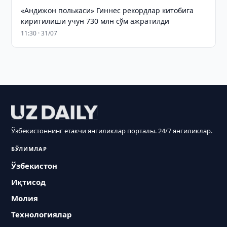
«Андижон полькаси» Гиннес рекордлар китобига
киритилиши учун 730 млн сўм ажратилди
11:30 · 31/07
Ўзбекистоннинг етакчи янгиликлар порталы. 24/7 янгиликлар.
БЎЛИМЛАР
Ўзбекистон
Иқтисод
Молия
Технологиялар