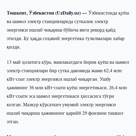
Тошкент, Ўзбекистон (UzDaily.uz) —
Ўзбекистонда қуёш
ва шамол электр станцияларида суткалик электр
энергияси ишлаб чиқариш бўйича янги рекорд қайд
этилди. Бу ҳақда соҳавий энергетика тузилмалари хабар
қилди.
13 май ҳолатига кўра, мамлакатдаги йирик қуёш ва шамол
электр станциялари бир сутка давомида жами 62,4 млн
кВт⋅соат электр энергияси ишлаб чиқарган. Ушбу
ҳажмнинг 36 млн кВт⋅соати қуёш энергетикаси, 26,4 млн
кВт⋅соати эса шамол энергетикаси ҳиссасига тўғри
келган. Мазкур кўрсаткич умумий электр энергияси
ишлаб чиқариш ҳажмининг қарийб 29 фоизини ташкил
этган.