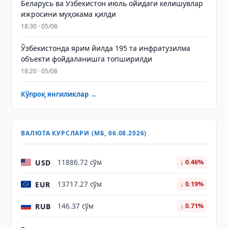
Беларусь ва Ўзбекистон июль ойидаги келишувлар
ижросини муҳокама қилди
18:30 · 05/08
Ўзбекистонда ярим йилда 195 та инфратузилма
объекти фойдаланишга топширилди
18:20 · 05/08
Кўпроқ янгиликлар →
ВАЛЮТА КУРСЛАРИ (МБ, 06.08.2026)
USD
11886.72 сўм
↓ 0.46%
EUR
13717.27 сўм
↓ 0.19%
RUB
146.37 сўм
↓ 0.71%