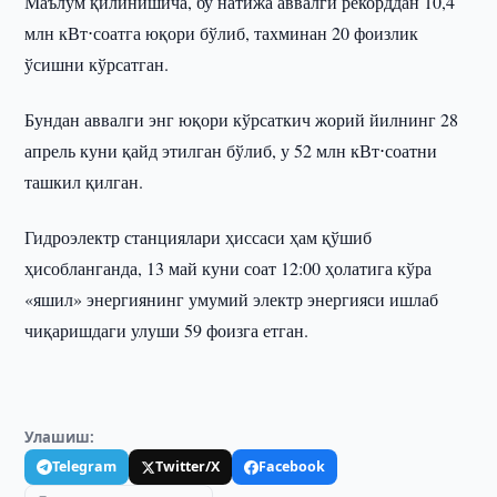
Маълум қилинишича, бу натижа аввалги рекорддан 10,4
млн кВт⋅соатга юқори бўлиб, тахминан 20 фоизлик
ўсишни кўрсатган.
Бундан аввалги энг юқори кўрсаткич жорий йилнинг 28
апрель куни қайд этилган бўлиб, у 52 млн кВт⋅соатни
ташкил қилган.
Гидроэлектр станциялари ҳиссаси ҳам қўшиб
ҳисобланганда, 13 май куни соат 12:00 ҳолатига кўра
«яшил» энергиянинг умумий электр энергияси ишлаб
чиқаришдаги улуши 59 фоизга етган.
Улашиш:
Telegram
Twitter/X
Facebook