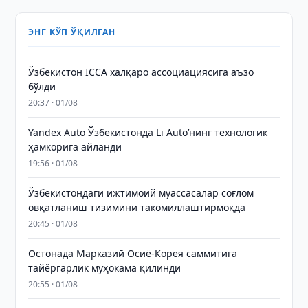
ЭНГ КЎП ЎҚИЛГАН
Ўзбекистон ICCA халқаро ассоциациясига аъзо
бўлди
20:37 · 01/08
Yandex Auto Ўзбекистонда Li Auto’нинг технологик
ҳамкорига айланди
19:56 · 01/08
Ўзбекистондаги ижтимоий муассасалар соғлом
овқатланиш тизимини такомиллаштирмоқда
20:45 · 01/08
Остонада Марказий Осиё-Корея саммитига
тайёргарлик муҳокама қилинди
20:55 · 01/08