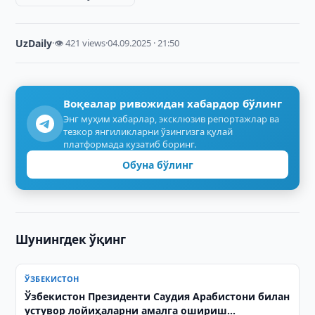
UzDaily
·
👁 421 views
·
04.09.2025 · 21:50
Воқеалар ривожидан хабардор бўлинг
Энг муҳим хабарлар, эксклюзив репортажлар ва
тезкор янгиликларни ўзингизга қулай
платформада кузатиб боринг.
Обуна бўлинг
Шунингдек ўқинг
ЎЗБЕКИСТОН
Ўзбекистон Президенти Саудия Арабистони билан
устувор лойиҳаларни амалга ошириш