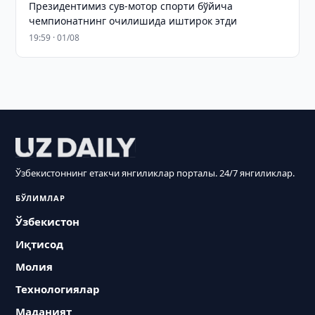
Президентимиз сув-мотор спорти бўйича
чемпионатнинг очилишида иштирок этди
19:59 · 01/08
Ўзбекистоннинг етакчи янгиликлар порталы. 24/7 янгиликлар.
БЎЛИМЛАР
Ўзбекистон
Иқтисод
Молия
Технологиялар
Маданият