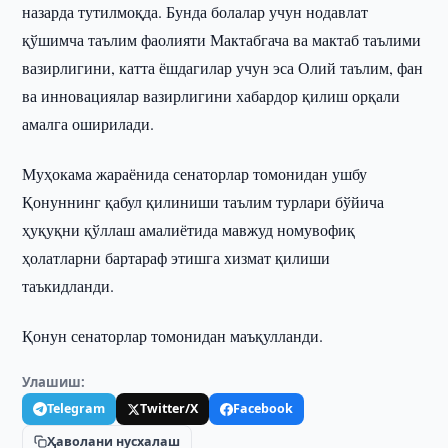
назарда тутилмоқда. Бунда болалар учун нодавлат
қўшимча таълим фаолияти Мактабгача ва мактаб таълими
вазирлигини, катта ёшдагилар учун эса Олий таълим, фан
ва инновациялар вазирлигини хабардор қилиш орқали
амалга оширилади.
Муҳокама жараёнида сенаторлар томонидан ушбу
Қонуннинг қабул қилиниши таълим турлари бўйича
ҳуқуқни қўллаш амалиётида мавжуд номувофиқ
ҳолатларни бартараф этишга хизмат қилиши
таъкидланди.
Қонун сенаторлар томонидан маъқулланди.
Улашиш:
Telegram
Twitter/X
Facebook
Ҳаволани нусхалаш