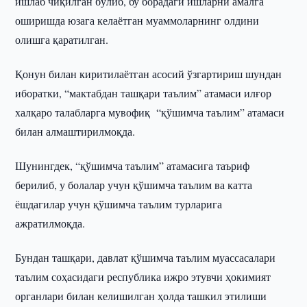
ишлаб чиқилган бўлиб, бу борадаги ишларни амалга
оширишда юзага келаётган муаммоларнинг олдини
олишга қаратилган.
Қонун билан киритилаётган асосий ўзгартириш шундан
иборатки, “мактабдан ташқари таълим” атамаси илғор
халқаро талабларга мувофиқ “қўшимча таълим” атамаси
билан алмаштирилмоқда.
Шунингдек, “қўшимча таълим” атамасига таъриф
берилиб, у болалар учун қўшимча таълим ва катта
ёшдагилар учун қўшимча таълим турларига
ажратилмоқда.
Бундан ташқари, давлат қўшимча таълим муассасалари
таълим соҳасидаги республика ижро этувчи ҳокимият
органлари билан келишилган ҳолда ташкил этилиши