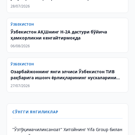
масалаларини муҳокама қилди
28/07/2026
ЎЗБЕКИСТОН
Ўзбекистон АҚШнинг H-2A дастури бўйича
ҳамкорликни кенгайтирмоқда
06/08/2026
ЎЗБЕКИСТОН
Озарбайжоннинг янги элчиси Ўзбекистон ТИВ
раҳбарига ишонч ёрлиқларининг нусхаларини
топширди
27/07/2026
СЎНГГИ ЯНГИЛИКЛАР
"Ўзтўқимачиликсаноат" Хитойнинг Yifa Group билан