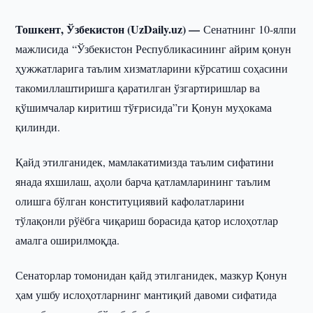
Тошкент, Ўзбекистон (UzDaily.uz) —
Сенатнинг 10-ялпи
мажлисида “Ўзбекистон Республикасининг айрим қонун
ҳужжатларига таълим хизматларини кўрсатиш соҳасини
такомиллаштиришга қаратилган ўзгартиришлар ва
қўшимчалар киритиш тўғрисида”ги Қонун муҳокама
қилинди.
Қайд этилганидек, мамлакатимизда таълим сифатини
янада яхшилаш, аҳоли барча қатламларининг таълим
олишга бўлган конституциявий кафолатларини
тўлақонли рўёбга чиқариш борасида қатор ислоҳотлар
амалга оширилмоқда.
Сенаторлар томонидан қайд этилганидек, мазкур Қонун
ҳам ушбу ислоҳотларнинг мантиқий давоми сифатида