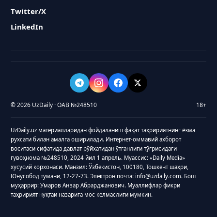
Twitter/X
LinkedIn
© 2026 UzDaily · ОАВ №248510
18+
UzDaily.uz материалларидан фойдаланиш фақат таҳририятнинг ёзма
рухсати билан амалга оширилади. Интернет-оммавий ахборот
воситаси сифатида давлат рўйхатидан ўтганлиги тўғрисидаги
гувоҳнома №248510, 2024 йил 1 апрель. Муассис: «Daily Media»
хусусий корхонаси. Манзил: Ўзбекистон, 100180, Тошкент шаҳри,
Юнусобод тумани, 12-27-73. Электрон почта: info@uzdaily.com. Бош
муҳаррир: Умаров Анвар Абрарджанович. Муаллифлар фикри
таҳририят нуқтаи назарига мос келмаслиги мумкин.