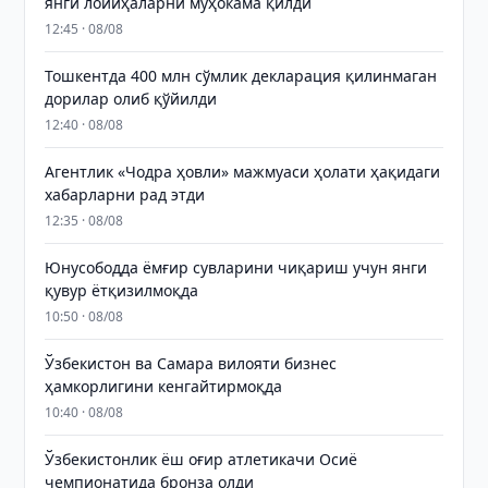
янги лойиҳаларни муҳокама қилди
12:45 · 08/08
Тошкентда 400 млн сўмлик декларация қилинмаган
дорилар олиб қўйилди
12:40 · 08/08
Агентлик «Чодра ҳовли» мажмуаси ҳолати ҳақидаги
хабарларни рад этди
12:35 · 08/08
Юнусободда ёмғир сувларини чиқариш учун янги
қувур ётқизилмоқда
10:50 · 08/08
Ўзбекистон ва Самара вилояти бизнес
ҳамкорлигини кенгайтирмоқда
10:40 · 08/08
Ўзбекистонлик ёш оғир атлетикачи Осиё
чемпионатида бронза олди