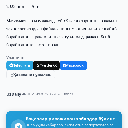
2025 йил — 76 та.
Маълумотлар мамлакатда уй хўжаликларининг рақамли
технологиялардан фойдаланиш имкониятлари кенгайиб
бораётгани ва рақамли инфратузилма даражаси ўсиб
бораётганини акс эттиради.
Улашиш:
Telegram
Twitter/X
Facebook
Ҳаволани нусхалаш
UzDaily
·
👁 316 views
·
25.05.2026 · 09:20
Воқеалар ривожидан хабардор бўлинг
Энг муҳим хабарлар, эксклюзив репортажлар ва