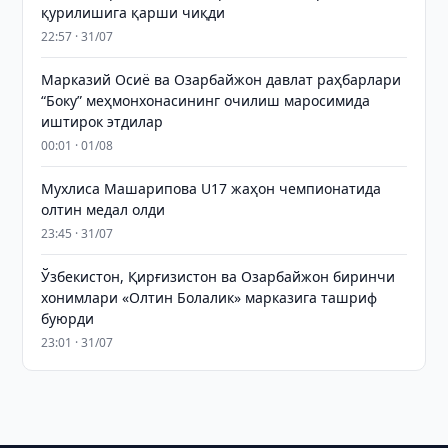
қурилишига қарши чиқди
22:57 · 31/07
Марказий Осиё ва Озарбайжон давлат раҳбарлари
“Боку” меҳмонхонасининг очилиш маросимида
иштирок этдилар
00:01 · 01/08
Мухлиса Машарипова U17 жаҳон чемпионатида
олтин медал олди
23:45 · 31/07
Ўзбекистон, Қирғизистон ва Озарбайжон биринчи
хонимлари «Олтин Болалик» марказига ташриф
буюрди
23:01 · 31/07