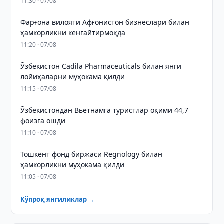
11:30 · 07/08
Фарғона вилояти Афғонистон бизнеслари билан
ҳамкорликни кенгайтирмоқда
11:20 · 07/08
Ўзбекистон Cadila Pharmaceuticals билан янги
лойиҳаларни муҳокама қилди
11:15 · 07/08
Ўзбекистондан Вьетнамга туристлар оқими 44,7
фоизга ошди
11:10 · 07/08
Тошкент фонд биржаси Regnology билан
ҳамкорликни муҳокама қилди
11:05 · 07/08
Кўпроқ янгиликлар →