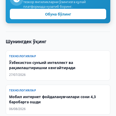
тезкор янгиликларни ўзингизга қулай
платформада кузатиб боринг.
Обуна бўлинг
Шунингдек ўқинг
ТЕХНОЛОГИЯЛАР
Ўзбекистон сунъий интеллект ва
рақамлаштиришни кенгайтиради
27/07/2026
ТЕХНОЛОГИЯЛАР
Мобил интернет фойдаланувчилари сони 4,3
баробарга ошди
06/08/2026