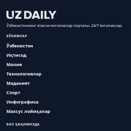
Ўзбекистоннинг етакчи янгиликлар порталы. 24/7 янгиликлар.
БЎЛИМЛАР
Ўзбекистон
Иқтисод
Молия
Технологиялар
Маданият
Спорт
Инфографика
Махсус лойиҳалар
БИЗ ҲАҚИМИЗДА