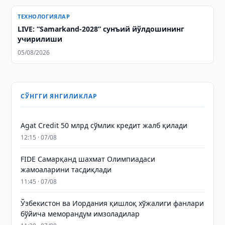
ТЕХНОЛОГИЯЛАР
LIVE: “Samarkand-2028” сунъий йўлдошининг
учирилиши
05/08/2026
СЎНГГИ ЯНГИЛИКЛАР
Agat Credit 50 млрд сўмлик кредит жалб қилади
12:15 · 07/08
FIDE Самарқанд шахмат Олимпиадаси
жамоаларини тасдиқлади
11:45 · 07/08
Ўзбекистон ва Иордания қишлоқ хўжалиги фанлари
бўйича меморандум имзоладилар