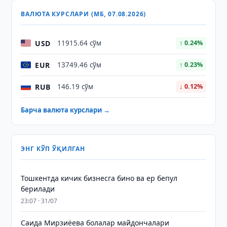
ВАЛЮТА КУРСЛАРИ (МБ, 07.08.2026)
USD
11915.64 сўм
↑ 0.24%
EUR
13749.46 сўм
↑ 0.23%
RUB
146.19 сўм
↓ 0.12%
Барча валюта курслари →
ЭНГ КЎП ЎҚИЛГАН
Тошкентда кичик бизнесга бино ва ер бепул
берилади
23:07 · 31/07
Саида Мирзиёева болалар майдончалари