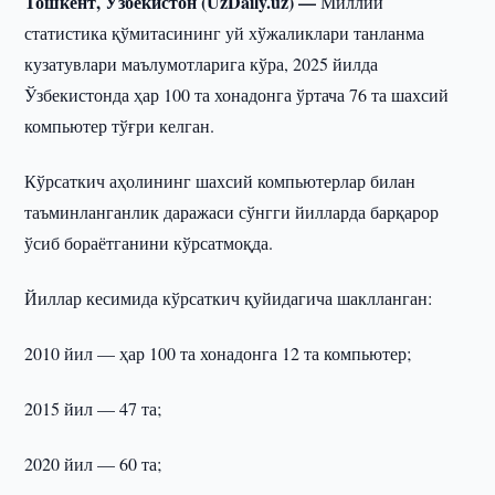
Тошкент, Ўзбекистон (UzDaily.uz) —
Миллий
статистика қўмитасининг уй хўжаликлари танланма
кузатувлари маълумотларига кўра, 2025 йилда
Ўзбекистонда ҳар 100 та хонадонга ўртача 76 та шахсий
компьютер тўғри келган.
Кўрсаткич аҳолининг шахсий компьютерлар билан
таъминланганлик даражаси сўнгги йилларда барқарор
ўсиб бораётганини кўрсатмоқда.
Йиллар кесимида кўрсаткич қуйидагича шаклланган:
2010 йил — ҳар 100 та хонадонга 12 та компьютер;
2015 йил — 47 та;
2020 йил — 60 та;