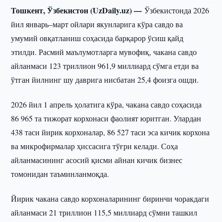
Тошкент, Ўзбекистон (UzDaily.uz) —
Ўзбекистонда 2026
йил январь–март ойлари якунларига кўра савдо ва
умумий овқатланиш соҳасида барқарор ўсиш қайд
этилди. Расмий маълумотларга мувофиқ, чакана савдо
айланмаси 123 триллион 961,9 миллиард сўмга етди ва
ўтган йилнинг шу даврига нисбатан 25,4 фоизга ошди.
2026 йил 1 апрель ҳолатига кўра, чакана савдо соҳасида
86 965 та тижорат корхонаси фаолият юритган. Улардан
438 таси йирик корхоналар, 86 527 таси эса кичик корхона
ва микрофирмалар ҳиссасига тўғри келади. Соҳа
айланмасининг асосий қисми айнан кичик бизнес
томонидан таъминланмоқда.
Йирик чакана савдо корхоналарининг биринчи чоракдаги
айланмаси 21 триллион 115,5 миллиард сўмни ташкил