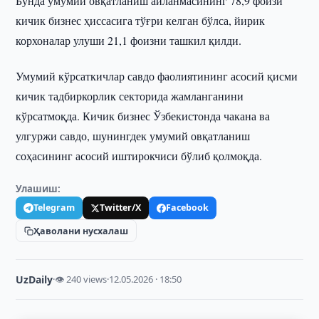
Бунда умумий овқатланиш айланмасининг 78,9 фоизи
кичик бизнес ҳиссасига тўғри келган бўлса, йирик
корхоналар улуши 21,1 фоизни ташкил қилди.
Умумий кўрсаткичлар савдо фаолиятининг асосий қисми
кичик тадбиркорлик секторида жамланганини
кўрсатмоқда. Кичик бизнес Ўзбекистонда чакана ва
улгуржи савдо, шунингдек умумий овқатланиш
соҳасининг асосий иштирокчиси бўлиб қолмоқда.
Улашиш:
Telegram
Twitter/X
Facebook
Ҳаволани нусхалаш
UzDaily
·
👁 240 views
·
12.05.2026 · 18:50