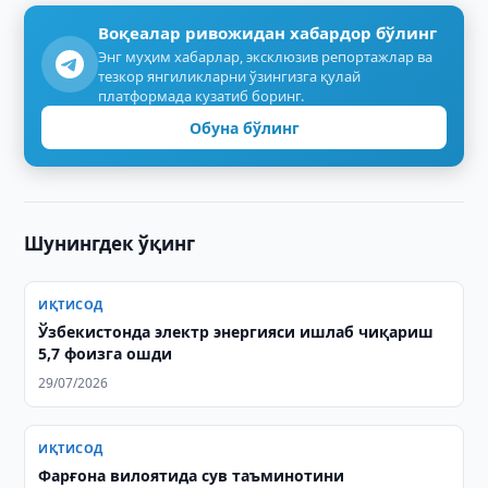
Воқеалар ривожидан хабардор бўлинг
Энг муҳим хабарлар, эксклюзив репортажлар ва
тезкор янгиликларни ўзингизга қулай
платформада кузатиб боринг.
Обуна бўлинг
Шунингдек ўқинг
ИҚТИСОД
Ўзбекистонда электр энергияси ишлаб чиқариш
5,7 фоизга ошди
29/07/2026
ИҚТИСОД
Фарғона вилоятида сув таъминотини