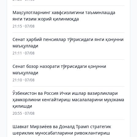
Маҳсулотларнинг хавфсизлигини таъминлашда
янги тизим жорий қилинмоқда
21:15 · 07/08
Сенат ҳарбий пенсиялар тўғрисидаги янги қонунни
маъқуллади
21:11 · 07/08
Сенат бозор назорати тўғрисидаги қонунни
маъқуллади
21:10 · 07/08
Ўзбекистон ва Россия Ички ишлар вазирликлари
ҳамкорликни кенгайтириш масалаларини муҳокама
қилишди
20:55 · 07/08
Шавкат Мирзиёев ва Доналд Трамп стратегик
шериклик муносабатларини ривожлантириш