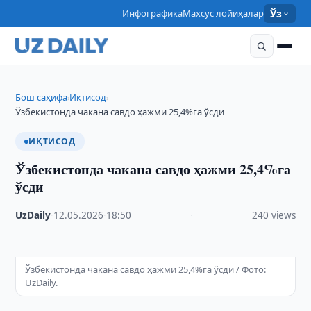
Инфографика
Махсус лойиҳалар
Ўз
Бош саҳифа
Иқтисод
›
›
Ўзбекистонда чакана савдо ҳажми 25,4%га ўсди
ИҚТИСОД
Ўзбекистонда чакана савдо ҳажми 25,4%га
ўсди
UzDaily
·
12.05.2026
·
18:50
·
240 views
Ўзбекистонда чакана савдо ҳажми 25,4%га ўсди / Фото:
UzDaily.