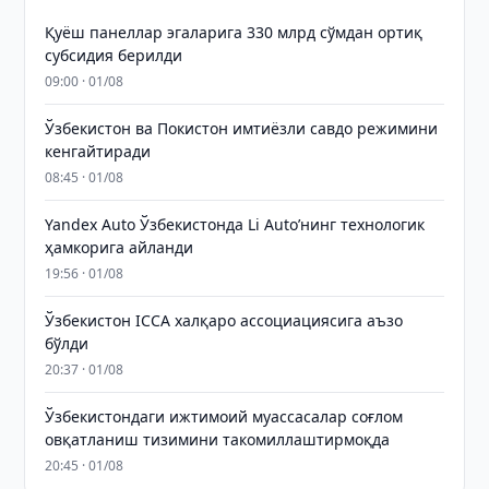
Қуёш панеллар эгаларига 330 млрд сўмдан ортиқ
субсидия берилди
09:00 · 01/08
Ўзбекистон ва Покистон имтиёзли савдо режимини
кенгайтиради
08:45 · 01/08
Yandex Auto Ўзбекистонда Li Auto’нинг технологик
ҳамкорига айланди
19:56 · 01/08
Ўзбекистон ICCA халқаро ассоциациясига аъзо
бўлди
20:37 · 01/08
Ўзбекистондаги ижтимоий муассасалар соғлом
овқатланиш тизимини такомиллаштирмоқда
20:45 · 01/08