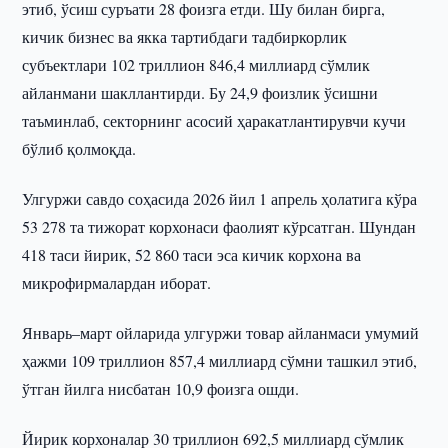
этиб, ўсиш суръати 28 фоизга етди. Шу билан бирга,
кичик бизнес ва якка тартибдаги тадбиркорлик
субъектлари 102 триллион 846,4 миллиард сўмлик
айланмани шакллантирди. Бу 24,9 фоизлик ўсишни
таъминлаб, секторнинг асосий ҳаракатлантирувчи кучи
бўлиб қолмоқда.
Улгуржи савдо соҳасида 2026 йил 1 апрель ҳолатига кўра
53 278 та тижорат корхонаси фаолият кўрсатган. Шундан
418 таси йирик, 52 860 таси эса кичик корхона ва
микрофирмалардан иборат.
Январь–март ойларида улгуржи товар айланмаси умумий
ҳажми 109 триллион 857,4 миллиард сўмни ташкил этиб,
ўтган йилга нисбатан 10,9 фоизга ошди.
Йирик корхоналар 30 триллион 692,5 миллиард сўмлик