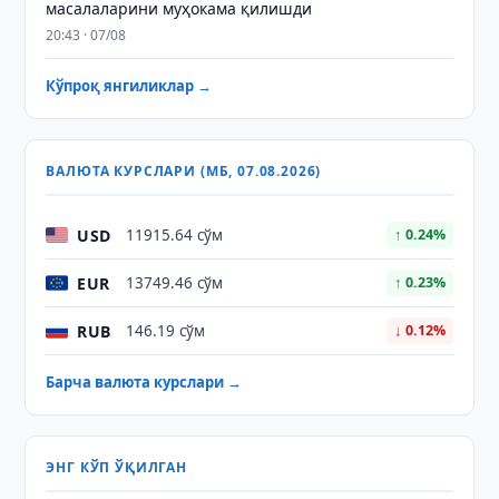
масалаларини муҳокама қилишди
20:43 · 07/08
Кўпроқ янгиликлар →
ВАЛЮТА КУРСЛАРИ (МБ, 07.08.2026)
USD
11915.64 сўм
↑ 0.24%
EUR
13749.46 сўм
↑ 0.23%
RUB
146.19 сўм
↓ 0.12%
Барча валюта курслари →
ЭНГ КЎП ЎҚИЛГАН