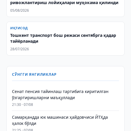
ривожлантириш лойиҳалари муҳокама қилинди
05/08/2026
ИҚТИСОД
Тошкент транспорт бош режаси сентябрга қадар
тайёрланади
28/07/2026
СЎНГГИ ЯНГИЛИКЛАР
Сенат пенсия тайинлаш тартибига киритилган
ўзгартиришларни маъқуллади
21:30 · 07/08
Самарқандда юк машинаси ҳайдовчиси ЙТҲда
ҳалок бўлди
21:25 · 07/08