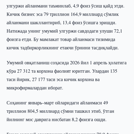
улгуржи айланмани таъминлаб, 4,9 фоиз ўсиш қайд этди.
Кичик бизнес эса 79 триллион 164,9 миллиард сўмлик
айланмани шакллантириб, 13,4 фоиз ўсишга эришди.
Натижада унинг умумий улгуржи савдодаги улуши 72,1
фоизга етди. Бу мамлакат товар айланмаси тизимида
кичик тадбиркорликнинг етакчи ўрнини тасдиқлайди.
Умумий овқатланиш соҳасида 2026 йил 1 апрель ҳолатига
кўра 27 312 та корхона фаолият юритган. Улардан 135
таси йирик, 27 177 таси эса кичик корхона ва
микрофирмалардан иборат.
Соҳанинг январь–март ойларидаги айланмаси 49
триллион 804,5 миллиард сўмни ташкил этиб, ўтган
йилнинг мос даврига нисбатан 8,2 фоизга ошди.